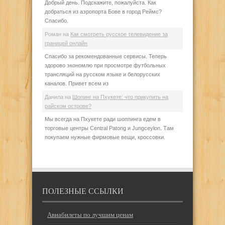
Добрый день. Подскажите, пожалуйста. Как
добраться из аэропорта Бове в город Реймс?
Спасибо.
Роман
на
Как смотреть русское телевидение за
границей онлайн
Спасибо за рекомендованные сервисы. Теперь
здорово экономлю при просмотре футбольных
трансляций на русском языке и белорусских
каналов. Привет всем из
Данила
на
Шопинг на Пхукете: что прикупить на
райском острове?
Мы всегда на Пхукете ради шоппинга едем в
торговые центры Central Patong и Jungceylon. Там
покупаем нужные фирмовые вещи, кроссовки.
ПОЛЕЗНЫЕ ССЫЛКИ
Авиабилеты по лучшим ценам