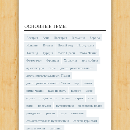
ОСНОВНЫЕ ТЕМЫ
Австрия
Азия
Болгария
Германия
Европа
Испания
Италия
Новый год
Португалия
Таиланд
Турция
Фото Праги
Фото Чехии
Фотоотчет
Франция
Хорватия
автомобили
архитектура
горы
достопримечательности
достопримечательности Праги
достопримечательности Чехии
еда
замки
замки чехии
куда поехать
курорт
море
отдых
отдых летом
отели
парки
пиво
пляж
прогулки
путешествия
рестораны праги
рождество
рынки
сады
самолеты
самостоятельные путешествия
советы туристам
цены в чехии
шоппинг