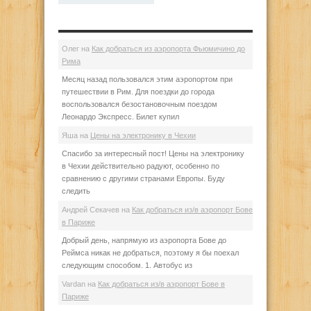
Олег
на
Как добраться из аэропорта Фьюмичино до
Рима
Месяц назад пользовался этим аэропортом при
путешествии в Рим. Для поездки до города
воспользовался безостановочным поездом
Леонардо Экспресс. Билет купил
Яша
на
Цены на электронику в Чехии
Спасибо за интересный пост! Цены на электронику
в Чехии действительно радуют, особенно по
сравнению с другими странами Европы. Буду
следить
Андрей Секачев
на
Как добраться из/в аэропорт Бове
в Париже
Добрый день, напрямую из аэропорта Бове до
Реймса никак не добраться, поэтому я бы поехал
следующим способом. 1. Автобус из
Vardan
на
Как добраться из/в аэропорт Бове в
Париже