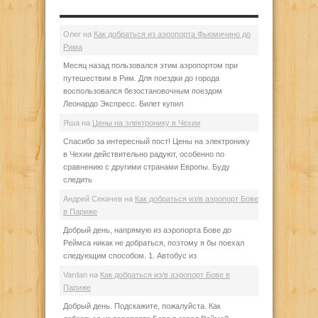
Олег
на
Как добраться из аэропорта Фьюмичино до
Рима
Месяц назад пользовался этим аэропортом при
путешествии в Рим. Для поездки до города
воспользовался безостановочным поездом
Леонардо Экспресс. Билет купил
Яша
на
Цены на электронику в Чехии
Спасибо за интересный пост! Цены на электронику
в Чехии действительно радуют, особенно по
сравнению с другими странами Европы. Буду
следить
Андрей Секачев
на
Как добраться из/в аэропорт Бове
в Париже
Добрый день, напрямую из аэропорта Бове до
Реймса никак не добраться, поэтому я бы поехал
следующим способом. 1. Автобус из
Vardan
на
Как добраться из/в аэропорт Бове в
Париже
Добрый день. Подскажите, пожалуйста. Как