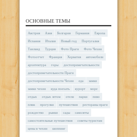
ОСНОВНЫЕ ТЕМЫ
Австрия
Азия
Болгария
Германия
Европа
Испания
Италия
Новый год
Португалия
Таиланд
Турция
Фото Праги
Фото Чехии
Фотоотчет
Франция
Хорватия
автомобили
архитектура
горы
достопримечательности
достопримечательности Праги
достопримечательности Чехии
еда
замки
замки чехии
куда поехать
курорт
море
отдых
отдых летом
отели
парки
пиво
пляж
прогулки
путешествия
рестораны праги
рождество
рынки
сады
самолеты
самостоятельные путешествия
советы туристам
цены в чехии
шоппинг