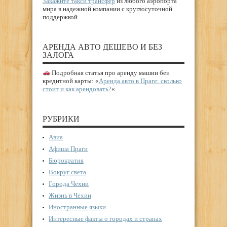
Закажите такси трансфер
из любого аэропорта
мира в надежной компании с круглосуточной
поддержкой.
АРЕНДА АВТО ДЕШЕВО И БЕЗ
ЗАЛОГА
Подробная статья про аренду машин без
кредитной карты: «
Аренда авто в Праге: сколько
стоит и как арендовать?
«
РУБРИКИ
Авиа
Афиша Праги
Бюрократия
Вокруг света
Города Чехии
Жизнь в Чехии
Иностранные языки
Интересные факты о городах и странах