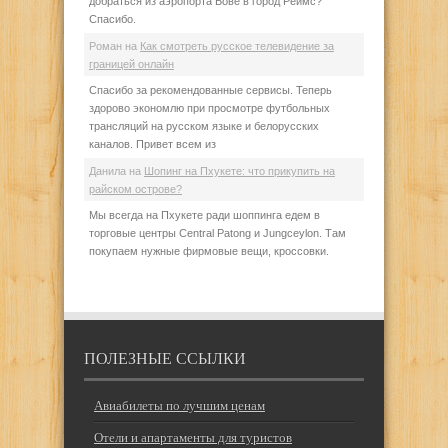
добраться из аэропорта Бове в город Реймс?
Спасибо.
Роман
на
Как смотреть русское телевидение за
границей онлайн
Спасибо за рекомендованные сервисы. Теперь
здорово экономлю при просмотре футбольных
трансляций на русском языке и белорусских
каналов. Привет всем из
Данила
на
Шопинг на Пхукете: что прикупить на
райском острове?
Мы всегда на Пхукете ради шоппинга едем в
торговые центры Central Patong и Jungceylon. Там
покупаем нужные фирмовые вещи, кроссовки.
ПОЛЕЗНЫЕ ССЫЛКИ
Авиабилеты по лучшим ценам
Отели и апартаменты для туристов