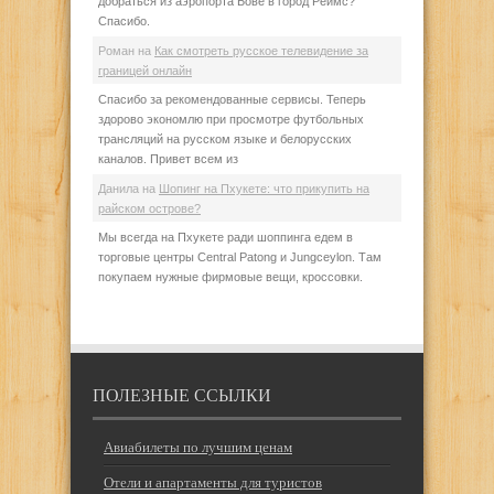
добраться из аэропорта Бове в город Реймс?
Спасибо.
Роман
на
Как смотреть русское телевидение за
границей онлайн
Спасибо за рекомендованные сервисы. Теперь
здорово экономлю при просмотре футбольных
трансляций на русском языке и белорусских
каналов. Привет всем из
Данила
на
Шопинг на Пхукете: что прикупить на
райском острове?
Мы всегда на Пхукете ради шоппинга едем в
торговые центры Central Patong и Jungceylon. Там
покупаем нужные фирмовые вещи, кроссовки.
ПОЛЕЗНЫЕ ССЫЛКИ
Авиабилеты по лучшим ценам
Отели и апартаменты для туристов