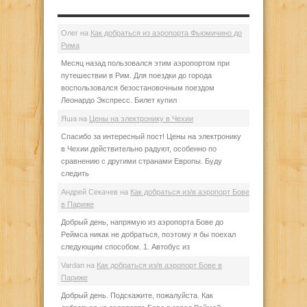
Олег
на
Как добраться из аэропорта Фьюмичино до
Рима
Месяц назад пользовался этим аэропортом при
путешествии в Рим. Для поездки до города
воспользовался безостановочным поездом
Леонардо Экспресс. Билет купил
Яша
на
Цены на электронику в Чехии
Спасибо за интересный пост! Цены на электронику
в Чехии действительно радуют, особенно по
сравнению с другими странами Европы. Буду
следить
Андрей Секачев
на
Как добраться из/в аэропорт Бове
в Париже
Добрый день, напрямую из аэропорта Бове до
Реймса никак не добраться, поэтому я бы поехал
следующим способом. 1. Автобус из
Vardan
на
Как добраться из/в аэропорт Бове в
Париже
Добрый день. Подскажите, пожалуйста. Как