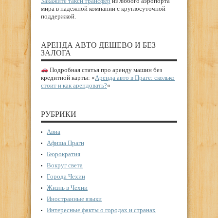
Закажите такси трансфер
из любого аэропорта
мира в надежной компании с круглосуточной
поддержкой.
АРЕНДА АВТО ДЕШЕВО И БЕЗ
ЗАЛОГА
Подробная статья про аренду машин без
кредитной карты: «
Аренда авто в Праге: сколько
стоит и как арендовать?
«
РУБРИКИ
Авиа
Афиша Праги
Бюрократия
Вокруг света
Города Чехии
Жизнь в Чехии
Иностранные языки
Интересные факты о городах и странах