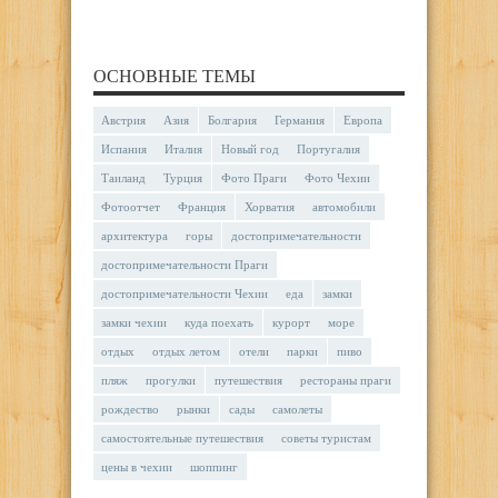
ОСНОВНЫЕ ТЕМЫ
Австрия
Азия
Болгария
Германия
Европа
Испания
Италия
Новый год
Португалия
Таиланд
Турция
Фото Праги
Фото Чехии
Фотоотчет
Франция
Хорватия
автомобили
архитектура
горы
достопримечательности
достопримечательности Праги
достопримечательности Чехии
еда
замки
замки чехии
куда поехать
курорт
море
отдых
отдых летом
отели
парки
пиво
пляж
прогулки
путешествия
рестораны праги
рождество
рынки
сады
самолеты
самостоятельные путешествия
советы туристам
цены в чехии
шоппинг