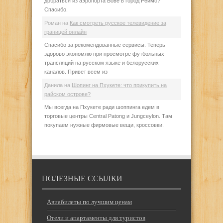
добраться из аэропорта Бове в город Реймс?
Спасибо.
Роман
на
Как смотреть русское телевидение за
границей онлайн
Спасибо за рекомендованные сервисы. Теперь
здорово экономлю при просмотре футбольных
трансляций на русском языке и белорусских
каналов. Привет всем из
Данила
на
Шопинг на Пхукете: что прикупить на
райском острове?
Мы всегда на Пхукете ради шоппинга едем в
торговые центры Central Patong и Jungceylon. Там
покупаем нужные фирмовые вещи, кроссовки.
ПОЛЕЗНЫЕ ССЫЛКИ
Авиабилеты по лучшим ценам
Отели и апартаменты для туристов