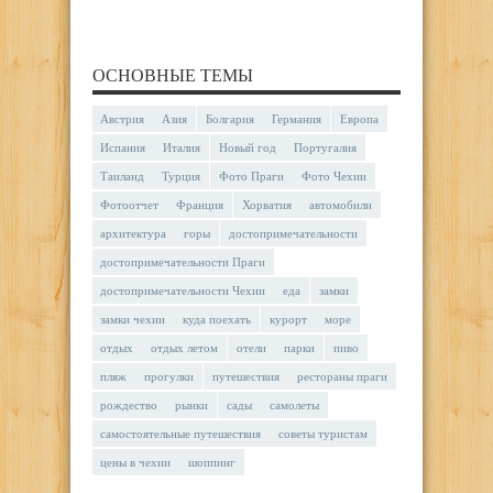
ОСНОВНЫЕ ТЕМЫ
Австрия
Азия
Болгария
Германия
Европа
Испания
Италия
Новый год
Португалия
Таиланд
Турция
Фото Праги
Фото Чехии
Фотоотчет
Франция
Хорватия
автомобили
архитектура
горы
достопримечательности
достопримечательности Праги
достопримечательности Чехии
еда
замки
замки чехии
куда поехать
курорт
море
отдых
отдых летом
отели
парки
пиво
пляж
прогулки
путешествия
рестораны праги
рождество
рынки
сады
самолеты
самостоятельные путешествия
советы туристам
цены в чехии
шоппинг