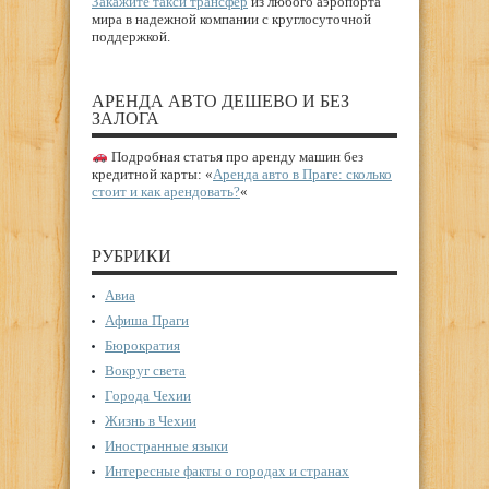
Закажите такси трансфер
из любого аэропорта
мира в надежной компании с круглосуточной
поддержкой.
АРЕНДА АВТО ДЕШЕВО И БЕЗ
ЗАЛОГА
Подробная статья про аренду машин без
кредитной карты: «
Аренда авто в Праге: сколько
стоит и как арендовать?
«
РУБРИКИ
Авиа
Афиша Праги
Бюрократия
Вокруг света
Города Чехии
Жизнь в Чехии
Иностранные языки
Интересные факты о городах и странах