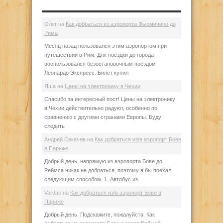
Олег
на
Как добраться из аэропорта Фьюмичино до
Рима
Месяц назад пользовался этим аэропортом при
путешествии в Рим. Для поездки до города
воспользовался безостановочным поездом
Леонардо Экспресс. Билет купил
Яша
на
Цены на электронику в Чехии
Спасибо за интересный пост! Цены на электронику
в Чехии действительно радуют, особенно по
сравнению с другими странами Европы. Буду
следить
Андрей Секачев
на
Как добраться из/в аэропорт Бове
в Париже
Добрый день, напрямую из аэропорта Бове до
Реймса никак не добраться, поэтому я бы поехал
следующим способом. 1. Автобус из
Vardan
на
Как добраться из/в аэропорт Бове в
Париже
Добрый день. Подскажите, пожалуйста. Как