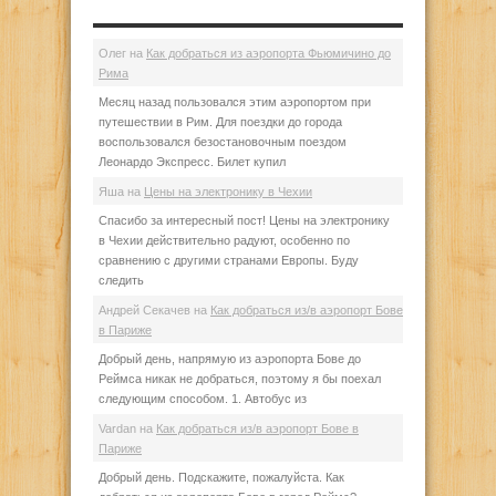
Олег
на
Как добраться из аэропорта Фьюмичино до
Рима
Месяц назад пользовался этим аэропортом при
путешествии в Рим. Для поездки до города
воспользовался безостановочным поездом
Леонардо Экспресс. Билет купил
Яша
на
Цены на электронику в Чехии
Спасибо за интересный пост! Цены на электронику
в Чехии действительно радуют, особенно по
сравнению с другими странами Европы. Буду
следить
Андрей Секачев
на
Как добраться из/в аэропорт Бове
в Париже
Добрый день, напрямую из аэропорта Бове до
Реймса никак не добраться, поэтому я бы поехал
следующим способом. 1. Автобус из
Vardan
на
Как добраться из/в аэропорт Бове в
Париже
Добрый день. Подскажите, пожалуйста. Как