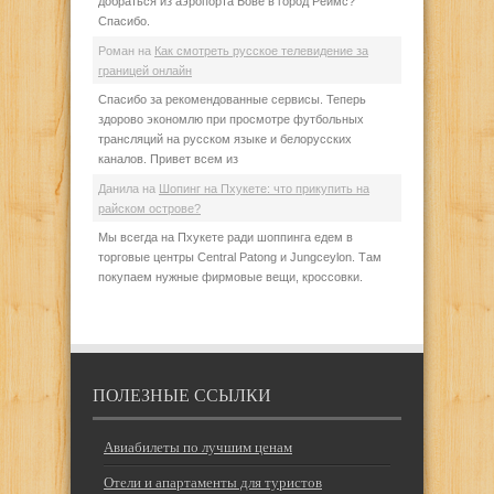
добраться из аэропорта Бове в город Реймс?
Спасибо.
Роман
на
Как смотреть русское телевидение за
границей онлайн
Спасибо за рекомендованные сервисы. Теперь
здорово экономлю при просмотре футбольных
трансляций на русском языке и белорусских
каналов. Привет всем из
Данила
на
Шопинг на Пхукете: что прикупить на
райском острове?
Мы всегда на Пхукете ради шоппинга едем в
торговые центры Central Patong и Jungceylon. Там
покупаем нужные фирмовые вещи, кроссовки.
ПОЛЕЗНЫЕ ССЫЛКИ
Авиабилеты по лучшим ценам
Отели и апартаменты для туристов