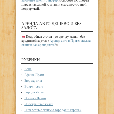
Закажите такси трансфер
из любого аэропорта
мира в надежной компании с круглосуточной
поддержкой.
АРЕНДА АВТО ДЕШЕВО И БЕЗ
ЗАЛОГА
Подробная статья про аренду машин без
кредитной карты: «
Аренда авто в Праге: сколько
стоит и как арендовать?
«
РУБРИКИ
Авиа
Афиша Праги
Бюрократия
Вокруг света
Города Чехии
Жизнь в Чехии
Иностранные языки
Интересные факты о городах и странах