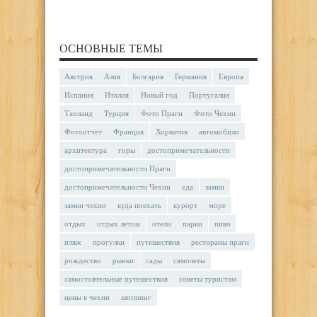
ОСНОВНЫЕ ТЕМЫ
Австрия
Азия
Болгария
Германия
Европа
Испания
Италия
Новый год
Португалия
Таиланд
Турция
Фото Праги
Фото Чехии
Фотоотчет
Франция
Хорватия
автомобили
архитектура
горы
достопримечательности
достопримечательности Праги
достопримечательности Чехии
еда
замки
замки чехии
куда поехать
курорт
море
отдых
отдых летом
отели
парки
пиво
пляж
прогулки
путешествия
рестораны праги
рождество
рынки
сады
самолеты
самостоятельные путешествия
советы туристам
цены в чехии
шоппинг