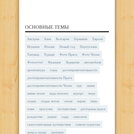
ОСНОВНЫЕ ТЕМЫ
Австрия
Азия
Болгария
Германия
Европа
Испания
Италия
Новый год
Португалия
Таиланд
Турция
Фото Праги
Фото Чехии
Фотоотчет
Франция
Хорватия
автомобили
архитектура
горы
достопримечательности
достопримечательности Праги
достопримечательности Чехии
еда
замки
замки чехии
куда поехать
курорт
море
отдых
отдых летом
отели
парки
пиво
пляж
прогулки
путешествия
рестораны праги
рождество
рынки
сады
самолеты
самостоятельные путешествия
советы туристам
цены в чехии
шоппинг