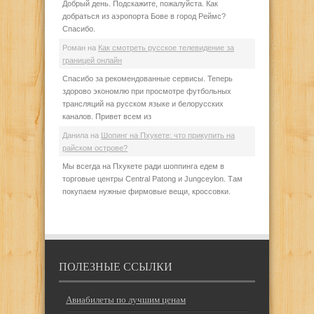
Добрый день. Подскажите, пожалуйста. Как
добраться из аэропорта Бове в город Реймс?
Спасибо.
Роман
на
Как смотреть русское телевидение за
границей онлайн
Спасибо за рекомендованные сервисы. Теперь
здорово экономлю при просмотре футбольных
трансляций на русском языке и белорусских
каналов. Привет всем из
Данила
на
Шопинг на Пхукете: что прикупить на
райском острове?
Мы всегда на Пхукете ради шоппинга едем в
торговые центры Central Patong и Jungceylon. Там
покупаем нужные фирмовые вещи, кроссовки.
ПОЛЕЗНЫЕ ССЫЛКИ
Авиабилеты по лучшим ценам