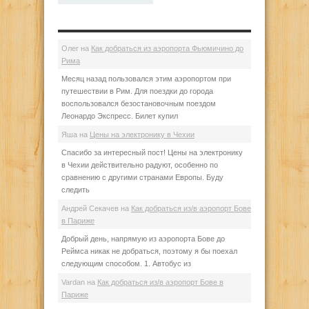
Олег
на
Как добраться из аэропорта Фьюмичино до
Рима
Месяц назад пользовался этим аэропортом при
путешествии в Рим. Для поездки до города
воспользовался безостановочным поездом
Леонардо Экспресс. Билет купил
Яша
на
Цены на электронику в Чехии
Спасибо за интересный пост! Цены на электронику
в Чехии действительно радуют, особенно по
сравнению с другими странами Европы. Буду
следить
Андрей Секачев
на
Как добраться из/в аэропорт Бове
в Париже
Добрый день, напрямую из аэропорта Бове до
Реймса никак не добраться, поэтому я бы поехал
следующим способом. 1. Автобус из
Vardan
на
Как добраться из/в аэропорт Бове в
Париже