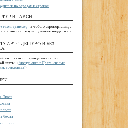
одители по городам и странам
СФЕР И ТАКСИ
е такси трансфер
из любого аэропорта мира
ной компании с круглосуточной поддержкой.
ДА АВТО ДЕШЕВО И БЕЗ
ГА
бная статья про аренду машин без
ой карты: «
Аренда авто в Праге: сколько
 как арендовать?
«
ИКИ
а Праги
ратия
г света
а Чехии
 в Чехии