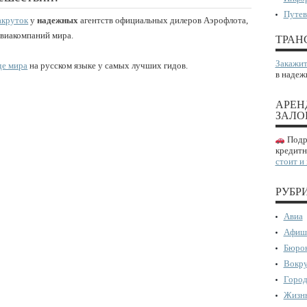
Путев
акруток
у
надежных
агентств официальных дилеров Аэрофлота,
авиакомпаний мира.
ТРАН
Закажит
де мира
на русском языке у самых лучших гидов.
в надеж
АРЕН
ЗАЛО
Подро
кредитн
стоит и
РУБР
Авиа
Афиш
Бюрок
Вокру
Город
Жизнь