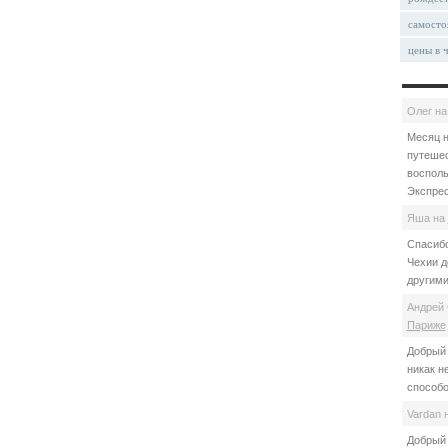
самосто
цены в 
Олег
н
Месяц н
путешес
восполь
Экспрес
Яша
на
Спасибо
Чехии д
другими
Андрей 
Париже
Добрый 
никак н
способо
Vardan
Добрый 