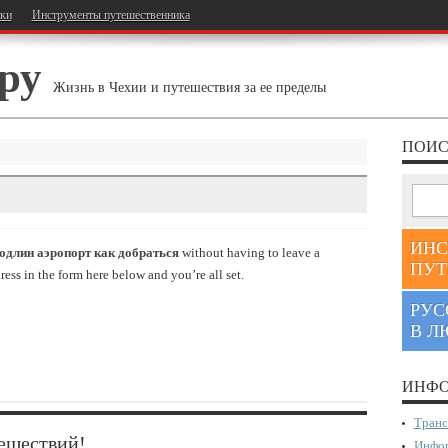
тки
Инструменты путешественника
ру
Жизнь в Чехии и путешествия за ее пределы
ПОИС
ИНС
длин аэропорт как добраться
without having to leave a
ПУТ
ess in the form here below and you’re all set.
РУС
В Л
ИНФО
Транс
ешествий!
Инфор