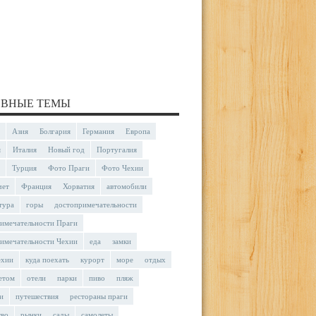
ВНЫЕ ТЕМЫ
Азия
Болгария
Германия
Европа
я
Италия
Новый год
Португалия
Турция
Фото Праги
Фото Чехии
чет
Франция
Хорватия
автомобили
тура
горы
достопримечательности
имечательности Праги
имечательности Чехии
еда
замки
ехии
куда поехать
курорт
море
отдых
етом
отели
парки
пиво
пляж
и
путешествия
рестораны праги
тво
рынки
сады
самолеты