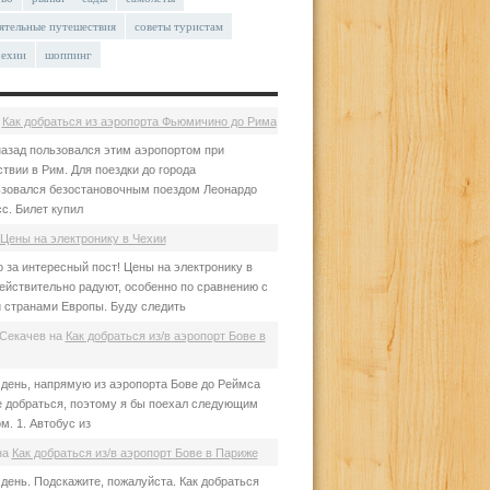
ятельные путешествия
советы туристам
чехии
шоппинг
а
Как добраться из аэропорта Фьюмичино до Рима
азад пользовался этим аэропортом при
твии в Рим. Для поездки до города
зовался безостановочным поездом Леонардо
с. Билет купил
Цены на электронику в Чехии
 за интересный пост! Цены на электронику в
ействительно радуют, особенно по сравнению с
 странами Европы. Буду следить
Секачев
на
Как добраться из/в аэропорт Бове в
день, напрямую из аэропорта Бове до Реймса
е добраться, поэтому я бы поехал следующим
м. 1. Автобус из
на
Как добраться из/в аэропорт Бове в Париже
день. Подскажите, пожалуйста. Как добраться