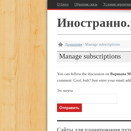
О блоге
Обратная связь
Условия перепеча
Иностранно.
Домашняя
/
Manage subscriptions
Manage subscriptions
You can follow the discussion on
Варшава Мо
comment. Cool, huh? Just enter your email addr
Эл. почта
Сайты для планирования пут