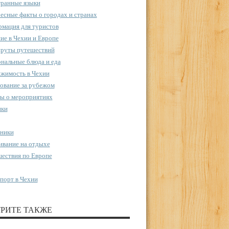
ранные языки
есные факты о городах и странах
мация для туристов
ие в Чехии и Европе
руты путешествий
нальные блюда и еда
жимость в Чехии
ование за рубежом
ы о мероприятиях
пки
ники
вание на отдыхе
ествия по Европе
порт в Чехии
РИТЕ ТАКЖЕ