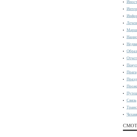
Иност
Интер
Инфор
Лечен
Марш
Нацио
Недви
Образ
Отчет
Поку
Прага
Празд
Прожи
Путеш
Связь
Транс
Чехия
СМОТ