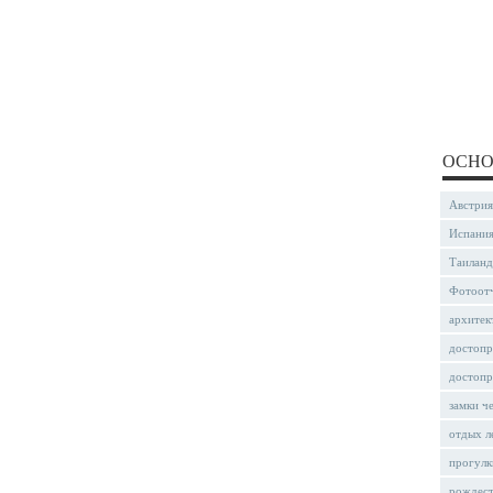
ОСНО
Австрия
Испани
Таиланд
Фотоот
архитек
достопр
достопр
замки ч
отдых л
прогулк
рождес