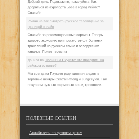
Добрый день. Подскажите, пожалуйста. Как
добраться из аэропорта Бове в город Реймс?
Спасибо.
Роман
на
Как смотреть русское телевидение за
границей онлайн
Спасибо за рекомендованные сервисы. Теперь
здорово экономлю при просмотре футбольных
трансляций на русском языке и белорусских
каналов. Привет всем из
Данила
на
Шопинг на Пхукете: что прикупить на
райском острове?
Мы всегда на Пхукете ради шоппинга едем в
торговые центры Central Patong и Jungceylon. Там
покупаем нужные фирмовые вещи, кроссовки.
ПОЛЕЗНЫЕ ССЫЛКИ
Авиабилеты по лучшим ценам