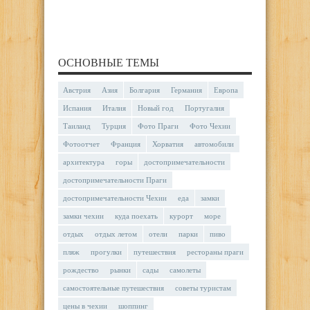
ОСНОВНЫЕ ТЕМЫ
Австрия
Азия
Болгария
Германия
Европа
Испания
Италия
Новый год
Португалия
Таиланд
Турция
Фото Праги
Фото Чехии
Фотоотчет
Франция
Хорватия
автомобили
архитектура
горы
достопримечательности
достопримечательности Праги
достопримечательности Чехии
еда
замки
замки чехии
куда поехать
курорт
море
отдых
отдых летом
отели
парки
пиво
пляж
прогулки
путешествия
рестораны праги
рождество
рынки
сады
самолеты
самостоятельные путешествия
советы туристам
цены в чехии
шоппинг