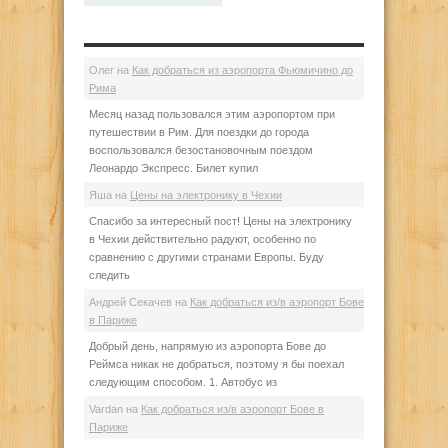
Олег
на
Как добраться из аэропорта Фьюмичино до
Рима
Месяц назад пользовался этим аэропортом при
путешествии в Рим. Для поездки до города
воспользовался безостановочным поездом
Леонардо Экспресс. Билет купил
Яша
на
Цены на электронику в Чехии
Спасибо за интересный пост! Цены на электронику
в Чехии действительно радуют, особенно по
сравнению с другими странами Европы. Буду
следить
Андрей Секачев
на
Как добраться из/в аэропорт Бове
в Париже
Добрый день, напрямую из аэропорта Бове до
Реймса никак не добраться, поэтому я бы поехал
следующим способом. 1. Автобус из
Vardan
на
Как добраться из/в аэропорт Бове в
Париже