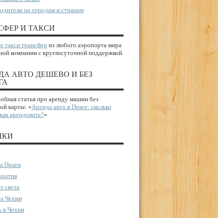
одители по городам и странам
СФЕР И ТАКСИ
е такси трансфер
из любого аэропорта мира
ной компании с круглосуточной поддержкой.
ДА АВТО ДЕШЕВО И БЕЗ
ГА
бная статья про аренду машин без
ой карты: «
Аренда авто в Праге: сколько
 как арендовать?
«
ИКИ
а Праги
ратия
г света
а Чехии
 в Чехии