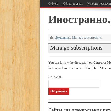
О блоге
Обратная связь
Условия перепеча
Иностранно.
Домашняя
/
Manage subscriptions
Manage subscriptions
You can follow the discussion on
Секреты Муз
having to leave a comment. Cool, huh? Just ente
Эл. почта
Сайты для планирования пут