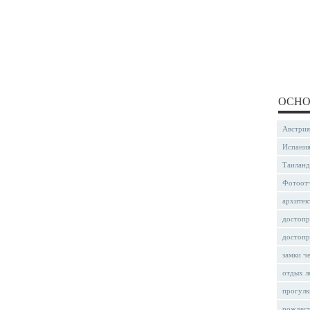
ОСНО
Австрия
Испани
Таиланд
Фотоот
архитек
достопр
достопр
замки ч
отдых л
прогулк
рождес