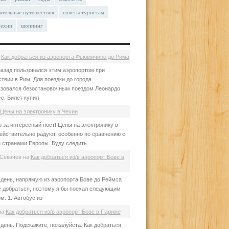
ятельные путешествия
советы туристам
чехии
шоппинг
а
Как добраться из аэропорта Фьюмичино до Рима
азад пользовался этим аэропортом при
твии в Рим. Для поездки до города
зовался безостановочным поездом Леонардо
с. Билет купил
Цены на электронику в Чехии
 за интересный пост! Цены на электронику в
ействительно радуют, особенно по сравнению с
 странами Европы. Буду следить
Секачев
на
Как добраться из/в аэропорт Бове в
день, напрямую из аэропорта Бове до Реймса
е добраться, поэтому я бы поехал следующим
м. 1. Автобус из
на
Как добраться из/в аэропорт Бове в Париже
день. Подскажите, пожалуйста. Как добраться