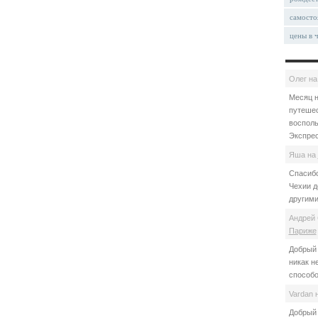
самосто
цены в 
Олег
н
Месяц н
путешес
восполь
Экспрес
Яша
на
Спасибо
Чехии д
другими
Андрей 
Париже
Добрый 
никак н
способо
Vardan
Добрый 