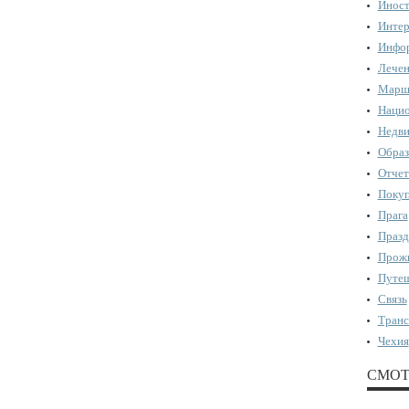
Иност
Интер
Инфор
Лечен
Марш
Нацио
Недви
Образ
Отчет
Поку
Прага
Празд
Прожи
Путеш
Связь
Транс
Чехия
СМОТ