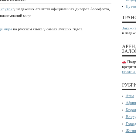
Путев
акруток
у
надежных
агентств официальных дилеров Аэрофлота,
авиакомпаний мира.
ТРАН
Закажит
де мира
на русском языке у самых лучших гидов.
в надеж
АРЕН
ЗАЛО
Подро
кредитн
стоит и
РУБР
Авиа
Афиш
Бюрок
Вокру
Город
Жизнь