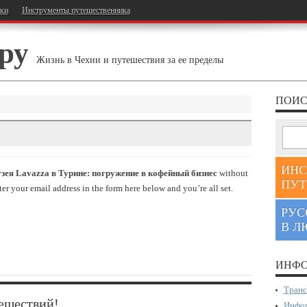
тки
Инструменты путешественника
ру
Жизнь в Чехии и путешествия за ее пределы
ПОИС
ИНС
ея Lavazza в Турине: погружение в кофейный бизнес
without
ПУТ
r your email address in the form here below and you’re all set.
РУС
В Л
ИНФО
Транс
ешествий!
Инфор