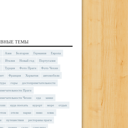
ВНЫЕ ТЕМЫ
Азия
Болгария
Германия
Европа
я
Италия
Новый год
Португалия
Турция
Фото Праги
Фото Чехии
чет
Франция
Хорватия
автомобили
тура
горы
достопримечательности
имечательности Праги
имечательности Чехии
еда
замки
ехии
куда поехать
курорт
море
отдых
етом
отели
парки
пиво
пляж
и
путешествия
рестораны праги
тво
рынки
сады
самолеты