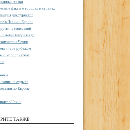
ранные языки
есные факты о городах и странах
мация для туристов
ие в Чехии и Европе
руты путешествий
нальные блюда и еда
жимость в Чехии
ование за рубежом
ы о мероприятиях
пки
ники
вание на отдыхе
ествия по Европе
порт в Чехии
РИТЕ ТАКЖЕ