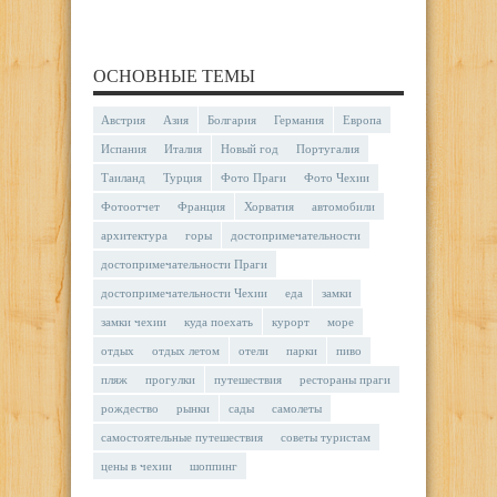
ОСНОВНЫЕ ТЕМЫ
Австрия
Азия
Болгария
Германия
Европа
Испания
Италия
Новый год
Португалия
Таиланд
Турция
Фото Праги
Фото Чехии
Фотоотчет
Франция
Хорватия
автомобили
архитектура
горы
достопримечательности
достопримечательности Праги
достопримечательности Чехии
еда
замки
замки чехии
куда поехать
курорт
море
отдых
отдых летом
отели
парки
пиво
пляж
прогулки
путешествия
рестораны праги
рождество
рынки
сады
самолеты
самостоятельные путешествия
советы туристам
цены в чехии
шоппинг