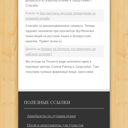
добраться из аэропорта Бове в город Реймс?
Спасибо.
Роман
на
Как смотреть русское телевидение за
границей онлайн
Спасибо за рекомендованные сервисы. Теперь
здорово экономлю при просмотре футбольных
трансляций на русском языке и белорусских
каналов. Привет всем из
Данила
на
Шопинг на Пхукете: что прикупить на
райском острове?
Мы всегда на Пхукете ради шоппинга едем в
торговые центры Central Patong и Jungceylon. Там
покупаем нужные фирмовые вещи, кроссовки.
ПОЛЕЗНЫЕ ССЫЛКИ
Авиабилеты по лучшим ценам
Отели и апартаменты для туристов