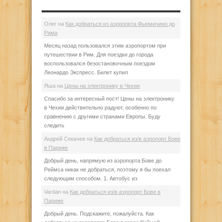
Олег
на
Как добраться из аэропорта Фьюмичино до
Рима
Месяц назад пользовался этим аэропортом при
путешествии в Рим. Для поездки до города
воспользовался безостановочным поездом
Леонардо Экспресс. Билет купил
Яша
на
Цены на электронику в Чехии
Спасибо за интересный пост! Цены на электронику
в Чехии действительно радуют, особенно по
сравнению с другими странами Европы. Буду
следить
Андрей Секачев
на
Как добраться из/в аэропорт Бове
в Париже
Добрый день, напрямую из аэропорта Бове до
Реймса никак не добраться, поэтому я бы поехал
следующим способом. 1. Автобус из
Vardan
на
Как добраться из/в аэропорт Бове в
Париже
Добрый день. Подскажите, пожалуйста. Как