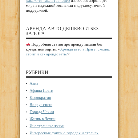
Закажите такси трансфер
из любого аэропорта
мира в надежной компании с круглосуточной
поддержкой.
АРЕНДА АВТО ДЕШЕВО И БЕЗ
ЗАЛОГА
Подробная статья про аренду машин без
кредитной карты: «
Аренда авто в Праге: сколько
стоит и как арендовать?
«
РУБРИКИ
Авиа
Афиша Праги
Бюрократия
Вокруг света
Города Чехии
Жизнь в Чехии
Иностранные языки
Интересные факты о городах и странах