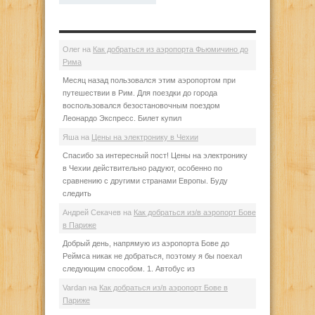
Олег
на
Как добраться из аэропорта Фьюмичино до
Рима
Месяц назад пользовался этим аэропортом при
путешествии в Рим. Для поездки до города
воспользовался безостановочным поездом
Леонардо Экспресс. Билет купил
Яша
на
Цены на электронику в Чехии
Спасибо за интересный пост! Цены на электронику
в Чехии действительно радуют, особенно по
сравнению с другими странами Европы. Буду
следить
Андрей Секачев
на
Как добраться из/в аэропорт Бове
в Париже
Добрый день, напрямую из аэропорта Бове до
Реймса никак не добраться, поэтому я бы поехал
следующим способом. 1. Автобус из
Vardan
на
Как добраться из/в аэропорт Бове в
Париже