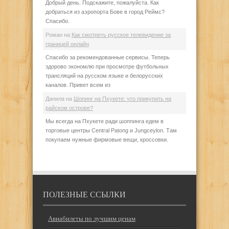
Добрый день. Подскажите, пожалуйста. Как
добраться из аэропорта Бове в город Реймс?
Спасибо.
Роман
на
Как смотреть русское телевидение за
границей онлайн
Спасибо за рекомендованные сервисы. Теперь
здорово экономлю при просмотре футбольных
трансляций на русском языке и белорусских
каналов. Привет всем из
Данила
на
Шопинг на Пхукете: что прикупить на
райском острове?
Мы всегда на Пхукете ради шоппинга едем в
торговые центры Central Patong и Jungceylon. Там
покупаем нужные фирмовые вещи, кроссовки.
ПОЛЕЗНЫЕ ССЫЛКИ
Авиабилеты по лучшим ценам