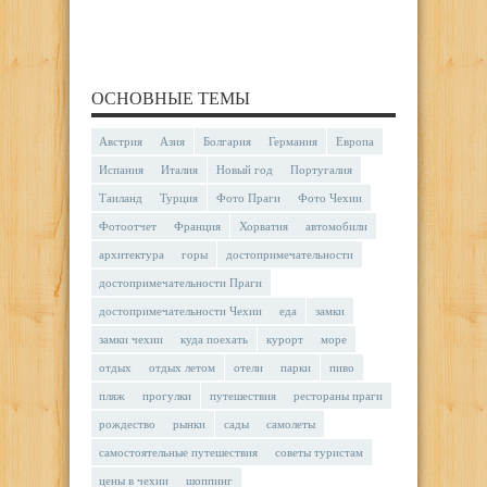
ОСНОВНЫЕ ТЕМЫ
Австрия
Азия
Болгария
Германия
Европа
Испания
Италия
Новый год
Португалия
Таиланд
Турция
Фото Праги
Фото Чехии
Фотоотчет
Франция
Хорватия
автомобили
архитектура
горы
достопримечательности
достопримечательности Праги
достопримечательности Чехии
еда
замки
замки чехии
куда поехать
курорт
море
отдых
отдых летом
отели
парки
пиво
пляж
прогулки
путешествия
рестораны праги
рождество
рынки
сады
самолеты
самостоятельные путешествия
советы туристам
цены в чехии
шоппинг