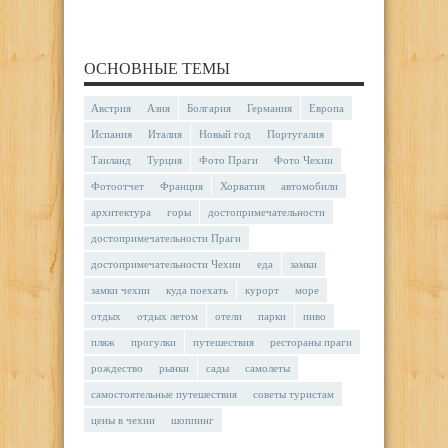
ОСНОВНЫЕ ТЕМЫ
Австрия
Азия
Болгария
Германия
Европа
Испания
Италия
Новый год
Португалия
Таиланд
Турция
Фото Праги
Фото Чехии
Фотоотчет
Франция
Хорватия
автомобили
архитектура
горы
достопримечательности
достопримечательности Праги
достопримечательности Чехии
еда
замки
замки чехии
куда поехать
курорт
море
отдых
отдых летом
отели
парки
пиво
пляж
прогулки
путешествия
рестораны праги
рождество
рынки
сады
самолеты
самостоятельные путешествия
советы туристам
цены в чехии
шоппинг