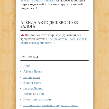
Закажите такси трансфер
из любого аэропорта
мира в надежной компании с круглосуточной
поддержкой.
АРЕНДА АВТО ДЕШЕВО И БЕЗ
ЗАЛОГА
Подробная статья про аренду машин без
кредитной карты: «
Аренда авто в Праге: сколько
стоит и как арендовать?
«
РУБРИКИ
Авиа
Афиша Праги
Бюрократия
Вокруг света
Города Чехии
Жизнь в Чехии
Иностранные языки
Интересные факты о городах и странах