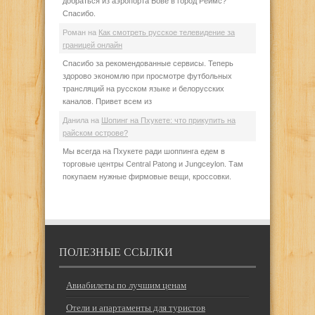
добраться из аэропорта Бове в город Реймс?
Спасибо.
Роман
на
Как смотреть русское телевидение за
границей онлайн
Спасибо за рекомендованные сервисы. Теперь
здорово экономлю при просмотре футбольных
трансляций на русском языке и белорусских
каналов. Привет всем из
Данила
на
Шопинг на Пхукете: что прикупить на
райском острове?
Мы всегда на Пхукете ради шоппинга едем в
торговые центры Central Patong и Jungceylon. Там
покупаем нужные фирмовые вещи, кроссовки.
ПОЛЕЗНЫЕ ССЫЛКИ
Авиабилеты по лучшим ценам
Отели и апартаменты для туристов