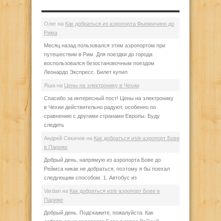
Олег
на
Как добраться из аэропорта Фьюмичино до
Рима
Месяц назад пользовался этим аэропортом при
путешествии в Рим. Для поездки до города
воспользовался безостановочным поездом
Леонардо Экспресс. Билет купил
Яша
на
Цены на электронику в Чехии
Спасибо за интересный пост! Цены на электронику
в Чехии действительно радуют, особенно по
сравнению с другими странами Европы. Буду
следить
Андрей Секачев
на
Как добраться из/в аэропорт Бове
в Париже
Добрый день, напрямую из аэропорта Бове до
Реймса никак не добраться, поэтому я бы поехал
следующим способом. 1. Автобус из
Vardan
на
Как добраться из/в аэропорт Бове в
Париже
Добрый день. Подскажите, пожалуйста. Как