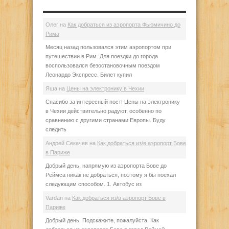
Олег
на
Как добраться из аэропорта Фьюмичино до
Рима
Месяц назад пользовался этим аэропортом при
путешествии в Рим. Для поездки до города
воспользовался безостановочным поездом
Леонардо Экспресс. Билет купил
Яша
на
Цены на электронику в Чехии
Спасибо за интересный пост! Цены на электронику
в Чехии действительно радуют, особенно по
сравнению с другими странами Европы. Буду
следить
Андрей Секачев
на
Как добраться из/в аэропорт Бове
в Париже
Добрый день, напрямую из аэропорта Бове до
Реймса никак не добраться, поэтому я бы поехал
следующим способом. 1. Автобус из
Vardan
на
Как добраться из/в аэропорт Бове в
Париже
Добрый день. Подскажите, пожалуйста. Как