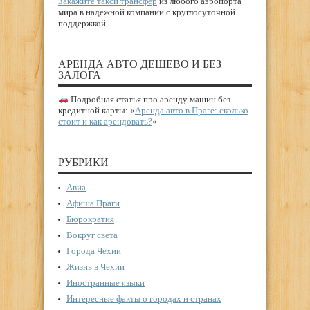
Закажите такси трансфер
из любого аэропорта
мира в надежной компании с круглосуточной
поддержкой.
АРЕНДА АВТО ДЕШЕВО И БЕЗ
ЗАЛОГА
Подробная статья про аренду машин без
кредитной карты: «
Аренда авто в Праге: сколько
стоит и как арендовать?
«
РУБРИКИ
Авиа
Афиша Праги
Бюрократия
Вокруг света
Города Чехии
Жизнь в Чехии
Иностранные языки
Интересные факты о городах и странах