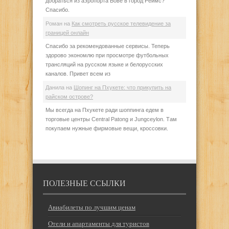
добраться из аэропорта Бове в город Реймс?
Спасибо.
Роман
на
Как смотреть русское телевидение за
границей онлайн
Спасибо за рекомендованные сервисы. Теперь
здорово экономлю при просмотре футбольных
трансляций на русском языке и белорусских
каналов. Привет всем из
Данила
на
Шопинг на Пхукете: что прикупить на
райском острове?
Мы всегда на Пхукете ради шоппинга едем в
торговые центры Central Patong и Jungceylon. Там
покупаем нужные фирмовые вещи, кроссовки.
ПОЛЕЗНЫЕ ССЫЛКИ
Авиабилеты по лучшим ценам
Отели и апартаменты для туристов