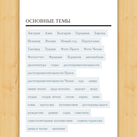
ОСНОВНЫЕ ТЕМЫ
Австрия
Азия
Болгария
Германия
Европа
Испания
Италия
Новый год
Португалия
Таиланд
Турция
Фото Праги
Фото Чехии
Фотоотчет
Франция
Хорватия
автомобили
архитектура
горы
достопримечательности
достопримечательности Праги
достопримечательности Чехии
еда
замки
замки чехии
куда поехать
курорт
море
отдых
отдых летом
отели
парки
пиво
пляж
прогулки
путешествия
рестораны праги
рождество
рынки
сады
самолеты
самостоятельные путешествия
советы туристам
цены в чехии
шоппинг