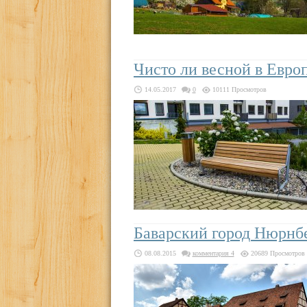
Чисто ли весной в Евро
14.05.2017
0
10111 Просмотров
Баварский город Нюрнб
08.08.2015
комментария 4
20689 Просмотров