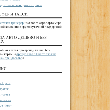
одители по городам и странам
СФЕР И ТАКСИ
е такси трансфер
из любого аэропорта мира
ной компании с круглосуточной поддержкой.
ДА АВТО ДЕШЕВО И БЕЗ
ГА
бная статья про аренду машин без
ой карты: «
Аренда авто в Праге: сколько
 как арендовать?
«
ИКИ
а Праги
ратия
г света
а Чехии
 в Чехии