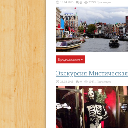
10.04.2015
0
29249 Просмотров
Продолжение »
Экскурсия Мистическая 
28.03.2015
0
10471 Просмотров