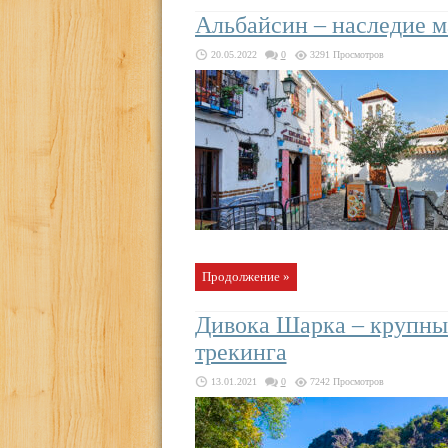
Альбайсин – наследие м
20.05.2022
0
3291 Просмотров
Продолжение »
Дивока Шарка – крупный
трекинга
13.01.2021
0
7242 Просмотров