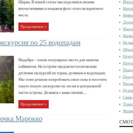
Иност
Шарка. В новой статье мы поделимся своими
впечатлениями и покажем фото этого колоритного
Интер
места.
Инфор
Лечен
Продолжение »
Марш
Нацио
кскурсия по 25 водопадам
Недви
Образ
Отчет
Мадейра – очень популярное место для занятия
Поку
хайкингом. На острове предлагается несколько
Прага
десятков экскурсий по горам, долинам и водопадам.
Празд
Мы тоже решили попробовать свои силы и посетить
Прожи
такую пешую экскурсию по лесам в центральной
Путеш
части острова. Делимся с вами своими ...
Связь
Продолжение »
Транс
Чехия
точка Марокко
СМОТ