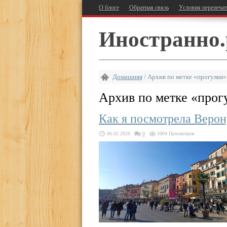
О блоге
Обратная связь
Условия перепеча
Иностранно.
Домашняя
/
Архив по метке «прогулки»
Архив по метке «
прог
Как я посмотрела Верону
06.02.2026
0
1004 Просмотров