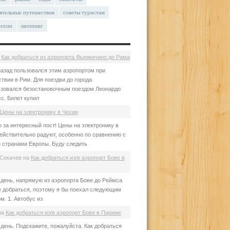
ятельные путешествия
советы туристам
чехии
шоппинг
а
Как добраться из аэропорта Фьюмичино до Рима
азад пользовался этим аэропортом при
твии в Рим. Для поездки до города
зовался безостановочным поездом Леонардо
с. Билет купил
Цены на электронику в Чехии
 за интересный пост! Цены на электронику в
ействительно радуют, особенно по сравнению с
 странами Европы. Буду следить
Секачев
на
Как добраться из/в аэропорт Бове в
день, напрямую из аэропорта Бове до Реймса
е добраться, поэтому я бы поехал следующим
м. 1. Автобус из
на
Как добраться из/в аэропорт Бове в Париже
день. Подскажите, пожалуйста. Как добраться