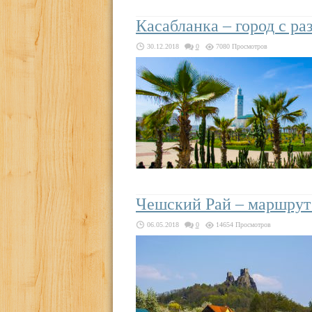
Касабланка – город с ра
30.12.2018
0
7080 Просмотров
Чешский Рай – маршрут
06.05.2018
0
14654 Просмотров