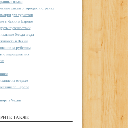
ранные языки
есные факты о городах и странах
мация для туристов
ие в Чехии и Европе
руты путешествий
нальные блюда и еда
жимость в Чехии
ование за рубежом
ы о мероприятиях
пки
ники
вание на отдыхе
ествия по Европе
порт в Чехии
РИТЕ ТАКЖЕ