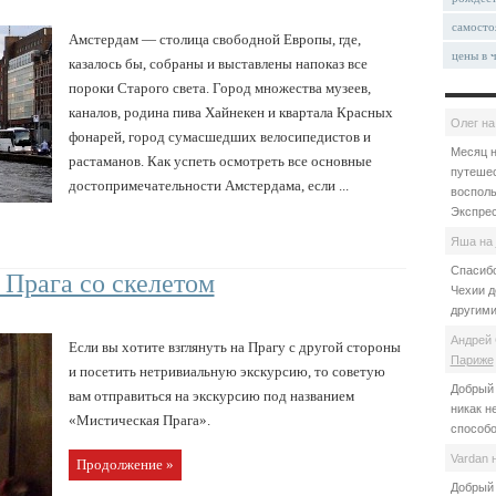
самосто
Амстердам — столица свободной Европы, где,
цены в 
казалось бы, собраны и выставлены напоказ все
пороки Старого света. Город множества музеев,
каналов, родина пива Хайнекен и квартала Красных
Олег
н
фонарей, город сумасшедших велосипедистов и
Месяц н
растаманов. Как успеть осмотреть все основные
путешес
достопримечательности Амстердама, если ...
восполь
Экспрес
Яша
на
Спасибо
Прага со скелетом
Чехии д
другими
Андрей 
Если вы хотите взглянуть на Прагу с другой стороны
Париже
и посетить нетривиальную экскурсию, то советую
Добрый 
вам отправиться на экскурсию под названием
никак н
«Мистическая Прага».
способо
Vardan
Продолжение »
Добрый 