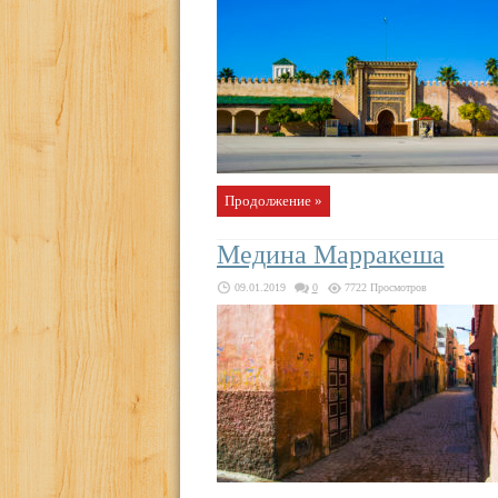
Продолжение »
Медина Марракеша
09.01.2019
0
7722 Просмотров