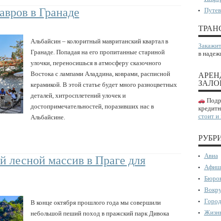
авров в Гранаде
Путев
ТРАН
Альбайсин – колоритный мавританский квартал в
Закажит
Гранаде. Попадая на его пропитанные стариной
в надеж
улочки, переносишься в атмосферу сказочного
Востока с лампами Аладдина, коврами, расписной
АРЕН
ЗАЛО
керамикой. В этой статье будет много разноцветных
деталей, хитросплетений улочек и
Подро
достопримечательностей, поразивших нас в
кредитн
стоит и
Альбайсине.
РУБР
Авиа
 лесной массив в Праге для
Афиш
Бюрок
Вокру
Город
В конце октября прошлого года мы совершили
Жизнь
небольшой пеший поход в пражский парк Дивока