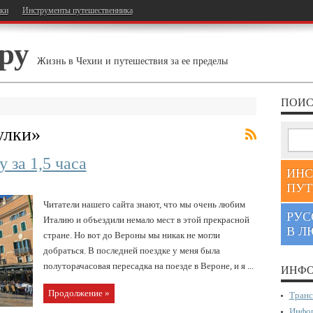
тки
Инструменты путешественника
ру
Жизнь в Чехии и путешествия за ее пределы
ПОИС
улки
»
 за 1,5 часа
ИНС
ПУТ
Читатели нашего сайта знают, что мы очень любим
РУС
Италию и объездили немало мест в этой прекрасной
В Л
стране. Но вот до Вероны мы никак не могли
добраться. В последней поездке у меня была
полуторачасовая пересадка на поезде в Вероне, и я ...
ИНФО
Продолжение »
Транс
Инфор