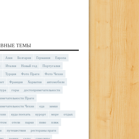
ВНЫЕ ТЕМЫ
Азия
Болгария
Германия
Европа
я
Италия
Новый год
Португалия
Турция
Фото Праги
Фото Чехии
чет
Франция
Хорватия
автомобили
тура
горы
достопримечательности
имечательности Праги
имечательности Чехии
еда
замки
ехии
куда поехать
курорт
море
отдых
етом
отели
парки
пиво
пляж
и
путешествия
рестораны праги
тво
рынки
сады
самолеты