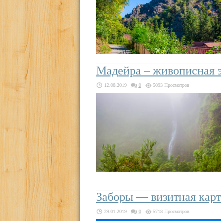
Мадейра – живописная э
12.08.2019
0
5093 Просмотров
Заборы — визитная кар
29.01.2019
0
5718 Просмотров