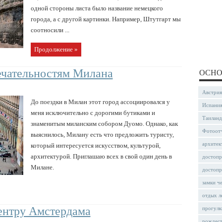
одной стороны листа было название немецкого
города, а с другой картинки. Например, Штутгарт мы
соотносили ...
Продолжение »
ечательностям Милана
ОСНО
Австрия
До поездки в Милан этот город ассоциировался у
Испани
меня исключительно с дорогими бутиками и
Таиланд
знаменитым миланским собором Дуомо. Однако, как
Фотоот
выяснилось, Милану есть что предложить туристу,
архитек
который интересуется искусством, культурой,
архитектурой. Приглашаю всех в свой один день в
достопр
Милане.
достопр
замки ч
отдых л
ентру Амстердама
прогулк
рождес