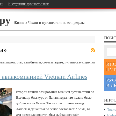
тки
Инструменты путешественника
ру
Жизнь в Чехии и путешествия за ее пределы
ПОИС
а
»
леты, аэропорты, авиабилеты, советы людям, путешествующих на
ИНС
ПУТ
 авиакомпанией Vietnam Airlines
РУС
В Л
Второй точкой базирования в нашем путешествии по
Вьетнаму был курорт Дананг, куда нам нужно было
ИНФО
добраться из Ханоя. Так как расстояние между
Ханоем и Данангом по земле составляет 772 км, то
Транс
для преодоления пути был выбран перелёт
Инфор