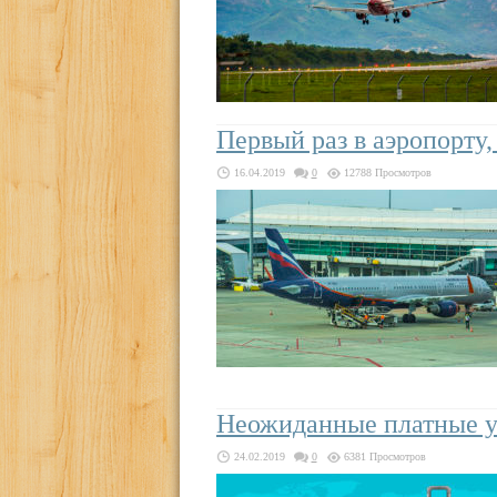
Первый раз в аэропорту,
16.04.2019
0
12788 Просмотров
Неожиданные платные у
24.02.2019
0
6381 Просмотров