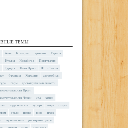
ВНЫЕ ТЕМЫ
Азия
Болгария
Германия
Европа
я
Италия
Новый год
Португалия
Турция
Фото Праги
Фото Чехии
чет
Франция
Хорватия
автомобили
тура
горы
достопримечательности
имечательности Праги
имечательности Чехии
еда
замки
ехии
куда поехать
курорт
море
отдых
етом
отели
парки
пиво
пляж
и
путешествия
рестораны праги
тво
рынки
сады
самолеты