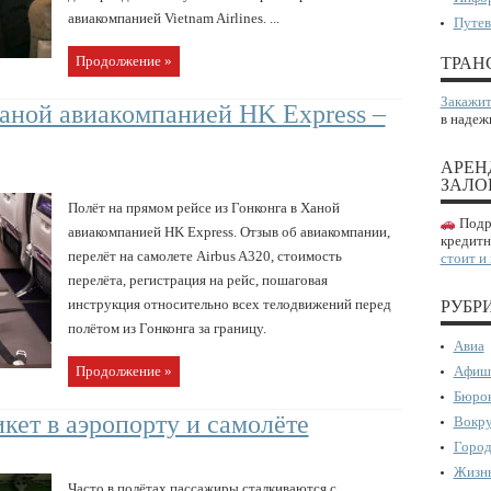
авиакомпанией Vietnam Airlines. ...
Путев
Продолжение »
ТРАН
Закажит
Ханой авиакомпанией HK Express –
в надеж
АРЕН
ЗАЛО
Полёт на прямом рейсе из Гонконга в Ханой
Подро
авиакомпанией HK Express. Отзыв об авиакомпании,
кредитн
перелёт на самолете Airbus A320, стоимость
стоит и
перелёта, регистрация на рейс, пошаговая
инструкция относительно всех телодвижений перед
РУБР
полётом из Гонконга за границу.
Авиа
Продолжение »
Афиш
Бюрок
кет в аэропорту и самолёте
Вокру
Город
Жизнь
Часто в полётах пассажиры сталкиваются с