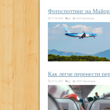
Фотоспоттинг на Майор
27.09.2018
0
6334 Просмотров
Как легче перенести пе
27.11.2017
0
32667 Просмотров