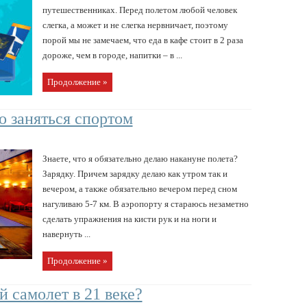
путешественниках. Перед полетом любой человек
слегка, а может и не слегка нервничает, поэтому
порой мы не замечаем, что еда в кафе стоит в 2 раза
дороже, чем в городе, напитки – в ...
Продолжение »
о заняться спортом
Знаете, что я обязательно делаю накануне полета?
Зарядку. Причем зарядку делаю как утром так и
вечером, а также обязательно вечером перед сном
нагуливаю 5-7 км. В аэропорту я стараюсь незаметно
сделать упражнения на кисти рук и на ноги и
навернуть ...
Продолжение »
й самолет в 21 веке?