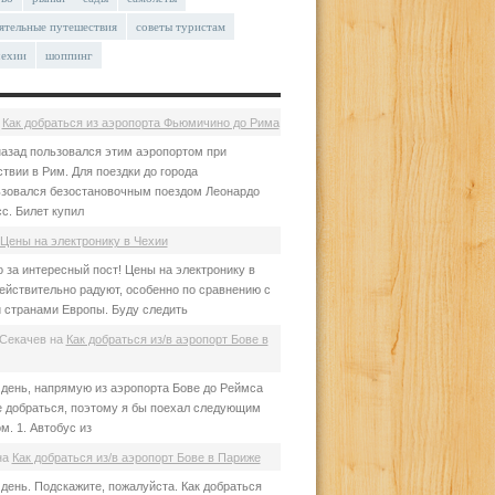
ятельные путешествия
советы туристам
чехии
шоппинг
а
Как добраться из аэропорта Фьюмичино до Рима
азад пользовался этим аэропортом при
твии в Рим. Для поездки до города
зовался безостановочным поездом Леонардо
с. Билет купил
Цены на электронику в Чехии
 за интересный пост! Цены на электронику в
ействительно радуют, особенно по сравнению с
 странами Европы. Буду следить
Секачев
на
Как добраться из/в аэропорт Бове в
день, напрямую из аэропорта Бове до Реймса
е добраться, поэтому я бы поехал следующим
м. 1. Автобус из
на
Как добраться из/в аэропорт Бове в Париже
день. Подскажите, пожалуйста. Как добраться