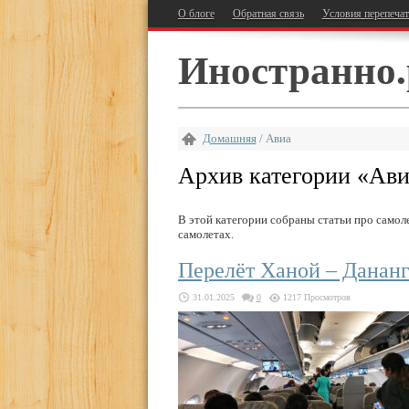
О блоге
Обратная связь
Условия перепеча
Иностранно.
Домашняя
/
Авиа
Архив категории «
Ави
В этой категории собраны статьи про само
самолетах.
Перелёт Ханой – Дананг
31.01.2025
0
1217 Просмотров