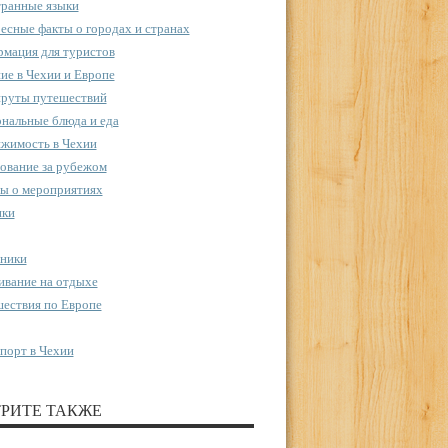
ранные языки
есные факты о городах и странах
мация для туристов
ие в Чехии и Европе
руты путешествий
нальные блюда и еда
жимость в Чехии
ование за рубежом
ы о мероприятиях
пки
ники
вание на отдыхе
ествия по Европе
порт в Чехии
РИТЕ ТАКЖЕ