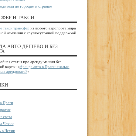
одители по городам и странам
СФЕР И ТАКСИ
е такси трансфер
из любого аэропорта мира
ной компании с круглосуточной поддержкой.
ДА АВТО ДЕШЕВО И БЕЗ
ГА
бная статья про аренду машин без
ой карты: «
Аренда авто в Праге: сколько
 как арендовать?
«
ИКИ
а Праги
ратия
г света
а Чехии
 в Чехии