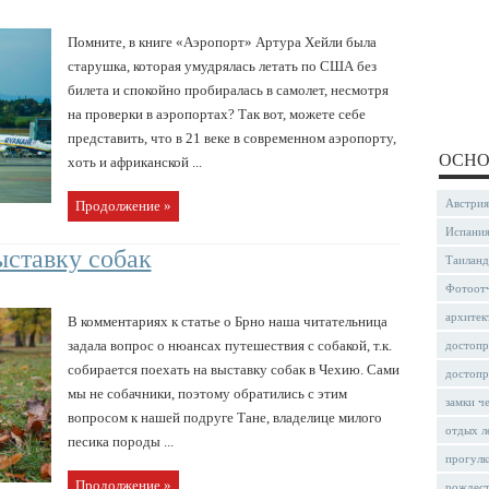
Помните, в книге «Аэропорт» Артура Хейли была
старушка, которая умудрялась летать по США без
билета и спокойно пробиралась в самолет, несмотря
на проверки в аэропортах? Так вот, можете себе
представить, что в 21 веке в современном аэропорту,
ОСНО
хоть и африканской ...
Австрия
Продолжение »
Испани
ыставку собак
Таиланд
Фотоот
архитек
В комментариях к статье о Брно наша читательница
задала вопрос о нюансах путешествия с собакой, т.к.
достопр
собирается поехать на выставку собак в Чехию. Сами
достопр
мы не собачники, поэтому обратились с этим
замки ч
вопросом к нашей подруге Тане, владелице милого
отдых л
песика породы ...
прогулк
Продолжение »
рождес