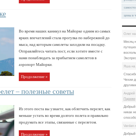
самосто
ке
цены в 
Во время наших каникул на Майорке одним из самых
Олег
н
ярких впечатлений стала прогулка по набережной до
Месяц н
мыса, над которым самолеты заходили на посадку.
путешес
Отправляйтесь читать пост, если хотите вместе с
восполь
нами понаблюдать за прибытием самолетов в
Экспрес
аэропорт Майорки.
Яша
на
Спасибо
Продолжение »
Чехии д
другими
релет – полезные советы
Андрей 
Париже
Добрый 
Из этого поста вы узнаете, как облегчить перелет, как
никак н
меньше устать во время долгого полета и правильно
способо
продумать все этапы, связанные с перелетом.
Vardan
Добрый 
Продолжение »