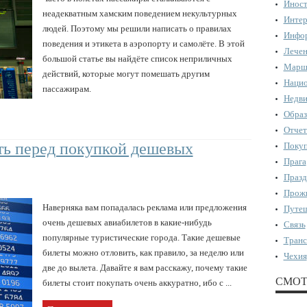
Иност
неадекватным хамским поведением некультурных
Интер
людей. Поэтому мы решили написать о правилах
Инфор
поведения и этикета в аэропорту и самолёте. В этой
Лечен
большой статье вы найдёте список неприличных
Марш
действий, которые могут помешать другим
Нацио
пассажирам.
Недви
Образ
Отчет
ть перед покупкой дешевых
Поку
Прага
Празд
Прожи
Наверняка вам попадалась реклама или предложения
Путеш
очень дешевых авиабилетов в какие-нибудь
Связь
популярные туристические города. Такие дешевые
Транс
билеты можно отловить, как правило, за неделю или
Чехия
две до вылета. Давайте я вам расскажу, почему такие
СМОТ
билеты стоит покупать очень аккуратно, ибо с ...