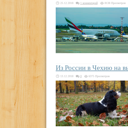
25.12.2018
1 комментарий
8138 Просмотров
Из России в Чехию на в
13.12.2018
0
6375 Просмотров