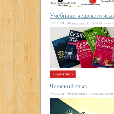
Учебники чешского язы
20.07.2014
комментариев 13
50809 Просмотр
Продолжение »
Чешский язык
13.05.2014
комментария 2
29272 Просмотров