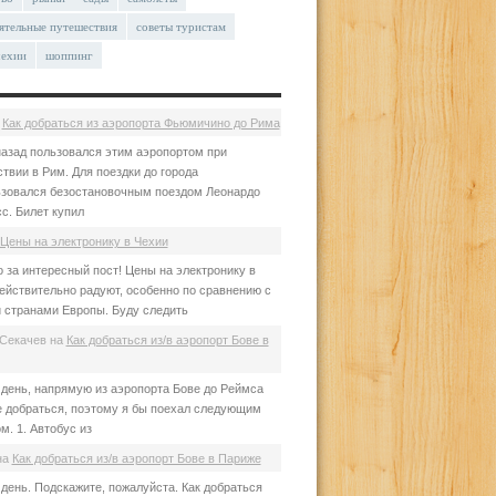
ятельные путешествия
советы туристам
чехии
шоппинг
а
Как добраться из аэропорта Фьюмичино до Рима
азад пользовался этим аэропортом при
твии в Рим. Для поездки до города
зовался безостановочным поездом Леонардо
с. Билет купил
Цены на электронику в Чехии
 за интересный пост! Цены на электронику в
ействительно радуют, особенно по сравнению с
 странами Европы. Буду следить
Секачев
на
Как добраться из/в аэропорт Бове в
день, напрямую из аэропорта Бове до Реймса
е добраться, поэтому я бы поехал следующим
м. 1. Автобус из
на
Как добраться из/в аэропорт Бове в Париже
день. Подскажите, пожалуйста. Как добраться