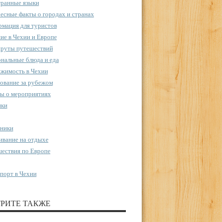
ранные языки
есные факты о городах и странах
мация для туристов
ие в Чехии и Европе
руты путешествий
нальные блюда и еда
жимость в Чехии
ование за рубежом
ы о мероприятиях
пки
ники
вание на отдыхе
ествия по Европе
порт в Чехии
РИТЕ ТАКЖЕ