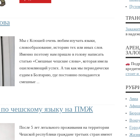
Путев
ТРАН
ова
Закажит
в надеж
Мы с Ксюшей очень любим изучать языки,
словообразование, историю тех или иных слов.
АРЕН
ЗАЛО
Именно поэтому нам пришло в голову написать
статью «Смешные чешские слова», которая имела
Подро
ошеломляющий успех. А так как мы периодически
кредитн
стоит и
ездим в Болгарию, где постоянно попадаются
смешные ...
РУБР
Авиа
Афиш
н по чешскому языку на ПМЖ
Бюрок
Вокру
После 5 лет легального проживания на территории
Город
Чешской республики граждане третьих стран имеют
Жизнь