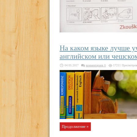
На каком языке лучше у
английском или чешско
04.05.2017
комментариев 6
17211 Просмотро
Продолжение »