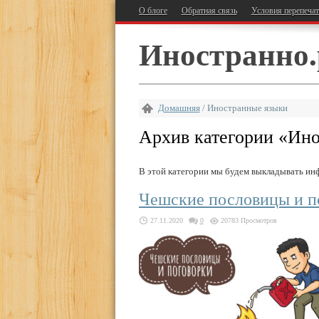
О блоге
Обратная связь
Условия перепеча
Иностранно.
Домашняя
/
Иностранные языки
Архив категории «
Ино
В этой категории мы будем выкладывать ин
Чешские пословицы и п
27.11.2020
0
20783 Просмотров