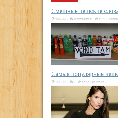
Смешные чешские слов
03.12.2013
комментариев 14
347774 Просмот
Самые популярные чешс
15.11.2013
0
326026 Просмотров