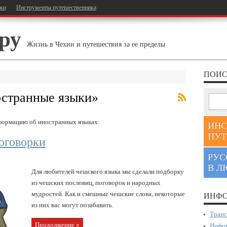
тки
Инструменты путешественника
ру
Жизнь в Чехии и путешествия за ее пределы
ПОИС
странные языки
»
формацию об иностранных языках.
ИНС
ПУТ
оговорки
РУС
В Л
Для любителей чешского языка мы сделали подборку
из чешских пословиц, поговорок и народных
мудростей. Как и смешные чешские слова, некоторые
ИНФО
из них вас могут позабавить.
Транс
Продолжение »
Инфор