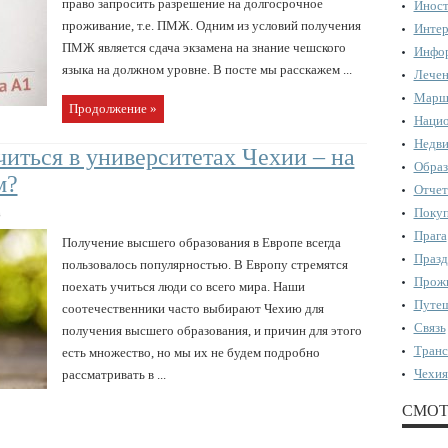
право запросить разрешение на долгосрочное
Иност
проживание, т.е. ПМЖ. Одним из условий получения
Интер
ПМЖ является сдача экзамена на знание чешского
Инфор
языка на должном уровне. В посте мы расскажем ...
Лечен
Марш
Продолжение »
Нацио
Недви
читься в университетах Чехии – на
Образ
м?
Отчет
Поку
в
Прага
Получение высшего образования в Европе всегда
Празд
пользовалось популярностью. В Европу стремятся
Прожи
поехать учиться люди со всего мира. Наши
Путеш
соотечественники часто выбирают Чехию для
Связь
получения высшего образования, и причин для этого
Транс
есть множество, но мы их не будем подробно
Чехия
рассматривать в ...
СМОТ