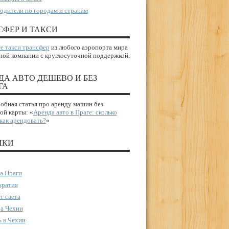
одители по городам и странам
СФЕР И ТАКСИ
е такси трансфер
из любого аэропорта мира
ной компании с круглосуточной поддержкой.
ДА АВТО ДЕШЕВО И БЕЗ
ГА
бная статья про аренду машин без
ой карты: «
Аренда авто в Праге: сколько
 как арендовать?
«
ИКИ
а Праги
ратия
г света
а Чехии
 в Чехии