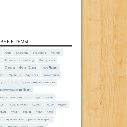
ВНЫЕ ТЕМЫ
Азия
Болгария
Германия
Европа
я
Италия
Новый год
Португалия
Турция
Фото Праги
Фото Чехии
чет
Франция
Хорватия
автомобили
тура
горы
достопримечательности
имечательности Праги
имечательности Чехии
еда
замки
ехии
куда поехать
курорт
море
отдых
етом
отели
парки
пиво
пляж
и
путешествия
рестораны праги
тво
рынки
сады
самолеты