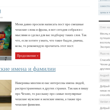
самосто
а
цены в 
ров
Меня давно просили написать пост про смешные
Олег
н
чешские слова и фразы, и вот сегодня собрался с
Месяц н
мыслями и сделал для вас подборку таких слов. Так
путешес
что, если хотите узнать, что такое быдло, рвачка,
восполь
козы, то рекомендую прочитать этот пост.
Экспрес
Яша
на
Продолжение »
Спасибо
Чехии д
кие имена и фамилии
другими
Андрей 
Париже
Наверняка многим из вас интересны имена людей,
Добрый 
распространенных в других странах. Так как я пишу
никак н
про Чехию, то расскажу про самые популярные
способо
чешские мужские и женские имена, а также про
Vardan
чешские фамилии.
Добрый 