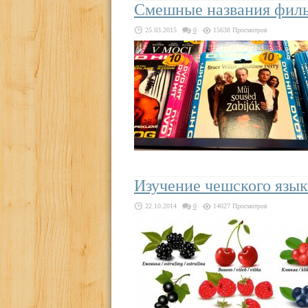
Смешные названия филь
25.03.2015
0
15638 Просмотров
Изучение чешского язык
22.10.2014
0
14027 Просмотров