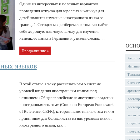
Одним из интересных и полезных вариантов
проведения отпуска для взрослых и каникул для
детей является изучение иностранного языка за
границей. Сегодня мы разберемся в том, как найти
себе хорошую языковую школу для изучения
немецкого языка в Германии и узнаем, сколько ...
ОСНО
Продолжение »
Австрия
нных языков
Испани
Таиланд
в
Фотоот
В этой статье я хочу рассказать вам о системе
уровней владения иностранным языком под
архитек
названием «Общеевропейские компетенции владения
достопр
иностранным языком» (Common European Framework
достопр
of Reference, CEFR), которая является аналогом таким
замки ч
привычным для большинства из нас уровням знания
отдых л
иностранного языка, как ...
прогулк
рождес