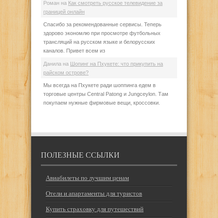
Роман
на
Как смотреть русское телевидение за
границей онлайн
Спасибо за рекомендованные сервисы. Теперь
здорово экономлю при просмотре футбольных
трансляций на русском языке и белорусских
каналов. Привет всем из
Данила
на
Шопинг на Пхукете: что прикупить на
райском острове?
Мы всегда на Пхукете ради шоппинга едем в
торговые центры Central Patong и Jungceylon. Там
покупаем нужные фирмовые вещи, кроссовки.
ПОЛЕЗНЫЕ ССЫЛКИ
Авиабилеты по лучшим ценам
Отели и апартаменты для туристов
Купить страховку для путешествий