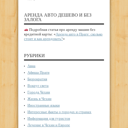
АРЕНДА АВТО ДЕШЕВО И БЕЗ
ЗАЛОГА
Подробная статья про аренду машин без
кредитной карты: «
Аренда авто в Праге: сколько
стоит и как арендовать?
«
РУБРИКИ
Авиа
Афиша Праги
Бюрократия
Вокруг света
Города Чехии
Жизнь в Чехии
Иностранные языки
Интересные факты о городах и странах
Информация для туристов
Лечение в Чехии и Европе