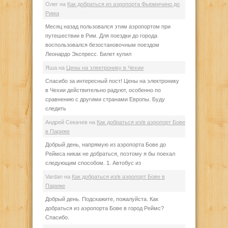
Олег
на
Как добраться из аэропорта Фьюмичино до
Рима
Месяц назад пользовался этим аэропортом при
путешествии в Рим. Для поездки до города
воспользовался безостановочным поездом
Леонардо Экспресс. Билет купил
Яша
на
Цены на электронику в Чехии
Спасибо за интересный пост! Цены на электронику
в Чехии действительно радуют, особенно по
сравнению с другими странами Европы. Буду
следить
Андрей Секачев
на
Как добраться из/в аэропорт Бове
в Париже
Добрый день, напрямую из аэропорта Бове до
Реймса никак не добраться, поэтому я бы поехал
следующим способом. 1. Автобус из
Vardan
на
Как добраться из/в аэропорт Бове в
Париже
Добрый день. Подскажите, пожалуйста. Как
добраться из аэропорта Бове в город Реймс?
Спасибо.