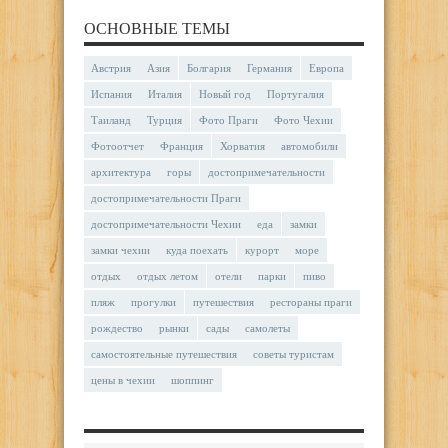
ОСНОВНЫЕ ТЕМЫ
Австрия
Азия
Болгария
Германия
Европа
Испания
Италия
Новый год
Португалия
Таиланд
Турция
Фото Праги
Фото Чехии
Фотоотчет
Франция
Хорватия
автомобили
архитектура
горы
достопримечательности
достопримечательности Праги
достопримечательности Чехии
еда
замки
замки чехии
куда поехать
курорт
море
отдых
отдых летом
отели
парки
пиво
пляж
прогулки
путешествия
рестораны праги
рождество
рынки
сады
самолеты
самостоятельные путешествия
советы туристам
цены в чехии
шоппинг