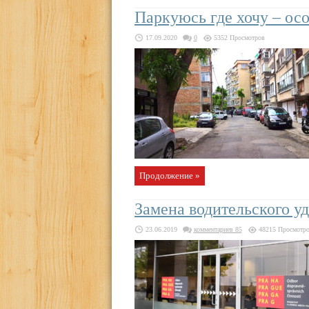
Паркуюсь где хочу – ос
17.09.2020
0
5352 Просмотров
Продолжение »
Замена водительского у
23.06.2019
комментариев 85
48215 Просмотр