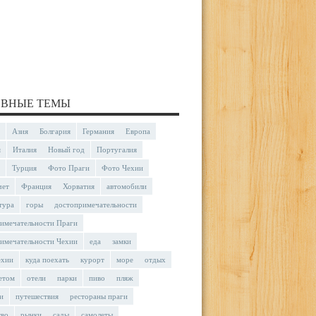
ВНЫЕ ТЕМЫ
Азия
Болгария
Германия
Европа
я
Италия
Новый год
Португалия
Турция
Фото Праги
Фото Чехии
чет
Франция
Хорватия
автомобили
тура
горы
достопримечательности
имечательности Праги
имечательности Чехии
еда
замки
ехии
куда поехать
курорт
море
отдых
етом
отели
парки
пиво
пляж
и
путешествия
рестораны праги
тво
рынки
сады
самолеты