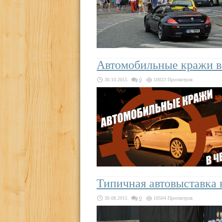
Автомобильные кражи в
30.10.2015
0
10023 Просмотров
Типичная автовыставка 
30.08.2015
0
10504 Просмотров