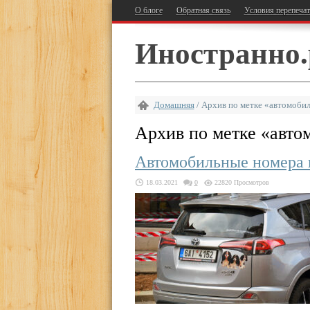
О блоге
Обратная связь
Условия перепеча
Иностранно.
Домашняя
/
Архив по метке «автомоби
Архив по метке «
авто
Автомобильные номера 
18.03.2021
0
22820 Просмотров