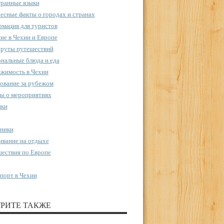
ранные языки
есные факты о городах и странах
мация для туристов
ие в Чехии и Европе
руты путешествий
нальные блюда и еда
жимость в Чехии
ование за рубежом
ы о мероприятиях
пки
ники
вание на отдыхе
ествия по Европе
порт в Чехии
РИТЕ ТАКЖЕ