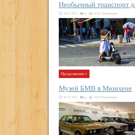
Необычный транспорт д
19.07.2017
0
16722 Просмотров
Продолжение »
Музей БМВ в Мюнхене
10.11.2016
0
13276 Просмотров