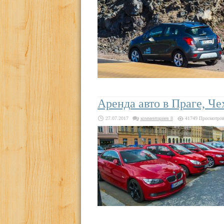
Аренда авто в Праге, Чех
27.07.2017
комментариев 8
41749 Просмотро