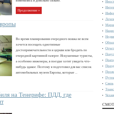
изменились и довольно сильно.
Иност
Интер
Продолжение »
Инфор
Лечен
Европы
Марш
Нацио
Недви
Во время планирования очередного вояжа не всем
Образ
хочется посещать однотипные
Отчет
достопримечательности и церкви или бродить по
Поку
очередной картинной галерее. Искушенные туристы,
Прага
а особенно инженеры, в поездке хотят увидеть что-
Празд
нибудь эдакое. Поэтому я подготовил для вас список
Прожи
автомобильных музеев Европы, которые ...
Путеш
Связь
Транс
иля на Тенерифе: ПДД, где
Чехия
ит
СМОТ