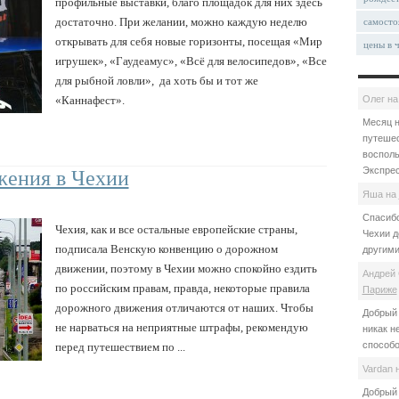
профильные выставки, благо площадок для них здесь
достаточно. При желании, можно каждую неделю
самосто
открывать для себя новые горизонты, посещая «Мир
цены в 
игрушек», «Гаудеамус», «Всё для велосипедов», «Все
для рыбной ловли», да хоть бы и тот же
«Каннафест».
Олег
н
Месяц н
путешес
восполь
Экспрес
жения в Чехии
Яша
на
Спасибо
Чехия, как и все остальные европейские страны,
Чехии д
подписала Венскую конвенцию о дорожном
другими
движении, поэтому в Чехии можно спокойно ездить
Андрей 
по российским правам, правда, некоторые правила
Париже
дорожного движения отличаются от наших. Чтобы
Добрый 
не нарваться на неприятные штрафы, рекомендую
никак н
способо
перед путешествием по ...
Vardan
Добрый 