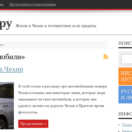
тки
Инструменты путешественника
ру
Жизнь в Чехии и путешествия за ее пределы
ПОИС
ли»
мобили
»
в Чехии
ИНС
ПУТ
В этой статье я расскажу про автомобильные номера
РУС
Чехии и покажу вам некоторые знаки, которые люди
В Л
заказывают на свои автомобили, и которые мне
удалось заснять на дорогах Чехии и Праги во время
фотоохоты.
ИНФО
Продолжение »
Транс
Инфор