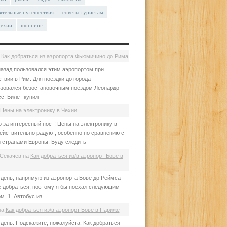
ятельные путешествия
советы туристам
чехии
шоппинг
а
Как добраться из аэропорта Фьюмичино до Рима
азад пользовался этим аэропортом при
твии в Рим. Для поездки до города
зовался безостановочным поездом Леонардо
с. Билет купил
Цены на электронику в Чехии
 за интересный пост! Цены на электронику в
ействительно радуют, особенно по сравнению с
 странами Европы. Буду следить
Секачев
на
Как добраться из/в аэропорт Бове в
день, напрямую из аэропорта Бове до Реймса
е добраться, поэтому я бы поехал следующим
м. 1. Автобус из
на
Как добраться из/в аэропорт Бове в Париже
день. Подскажите, пожалуйста. Как добраться