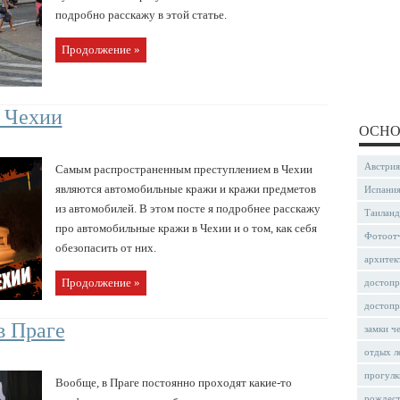
подробно расскажу в этой статье.
Продолжение »
 Чехии
ОСНО
Австрия
Самым распространенным преступлением в Чехии
являются автомобильные кражи и кражи предметов
Испани
из автомобилей. В этом посте я подробнее расскажу
Таиланд
про автомобильные кражи в Чехии и о том, как себя
Фотоот
обезопасить от них.
архитек
Продолжение »
достопр
достопр
в Праге
замки ч
отдых л
прогулк
Вообще, в Праге постоянно проходят какие-то
рождес