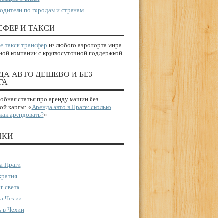
одители по городам и странам
СФЕР И ТАКСИ
е такси трансфер
из любого аэропорта мира
ной компании с круглосуточной поддержкой.
ДА АВТО ДЕШЕВО И БЕЗ
ГА
бная статья про аренду машин без
ой карты: «
Аренда авто в Праге: сколько
 как арендовать?
«
ИКИ
а Праги
ратия
г света
а Чехии
 в Чехии