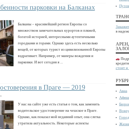
обенности парковки на Балканах
Путев
ТРАН
Балканы – красивейший регион Европы со
Закажит
множеством замечательных курортов и пляжей,
в надеж
богатой историей, интересными аутентичными
городками и горами. Однако здесь есть несколько
АРЕН
ЗАЛО
вещей, от которых турист из цивилизованной Европы
вздрагивает. Например, от манеры вождения и
Подро
парковки. И вот сегодня я ...
кредитн
стоит и
РУБР
достоверения в Праге — 2019
Авиа
ов
Афиш
У нас на сайте уже есть статья о том, как заменить
Бюрок
водительское удостоверение на чешское в Праге.
Вокру
Однако, как показал мой недавний опыт, она слегка
Город
утратила актуальность. Некоторые аспекты
Жизнь