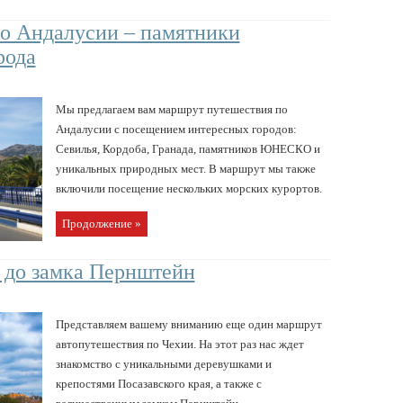
о Андалусии – памятники
рода
Мы предлагаем вам маршрут путешествия по
Андалусии с посещением интересных городов:
Севилья, Кордоба, Гранада, памятников ЮНЕСКО и
уникальных природных мест. В маршрут мы также
включили посещение нескольких морских курортов.
Продолжение »
а до замка Пернштейн
Представляем вашему вниманию еще один маршрут
автопутешествия по Чехии. На этот раз нас ждет
знакомство с уникальными деревушками и
крепостями Посазавского края, а также с