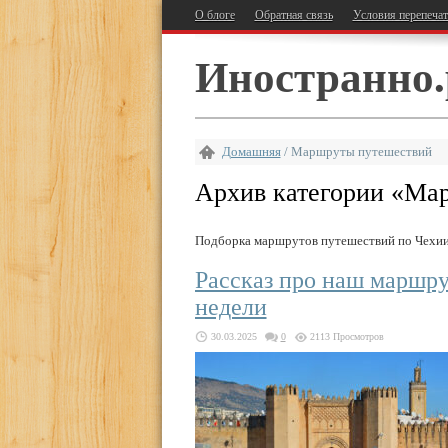
О блоге
Обратная связь
Условия перепеча
Иностранно.
Домашняя
/
Маршруты путешествий
Архив категории «
Мар
Подборка маршрутов путешествий по Чехии,
Рассказ про наш маршру
недели
30.03.2025
0
2113 Просмотров