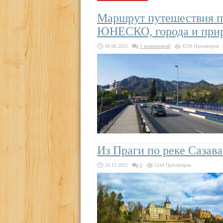
Маршрут путешествия п
ЮНЕСКО, города и при
08.06.2022
1 комментарий
4230 Просмотров
Из Праги по реке Сазав
20.11.2021
0
5244 Просмотров