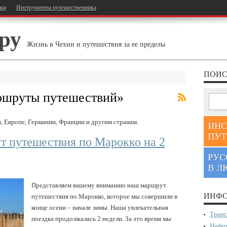
тки
Инструменты путешественника
ру
Жизнь в Чехии и путешествия за ее пределы
ПОИС
шруты путешествий
»
 Европе, Германии, Франции и другим странам.
ИНС
ПУТ
т путешествия по Марокко на 2
РУС
В Л
Представляем вашему вниманию наш маршрут
ИНФО
путешествия по Марокко, которое мы совершили в
конце осени – начале зимы. Наша увлекательная
Транс
поездка продолжалась 2 недели. За это время мы
Инфор