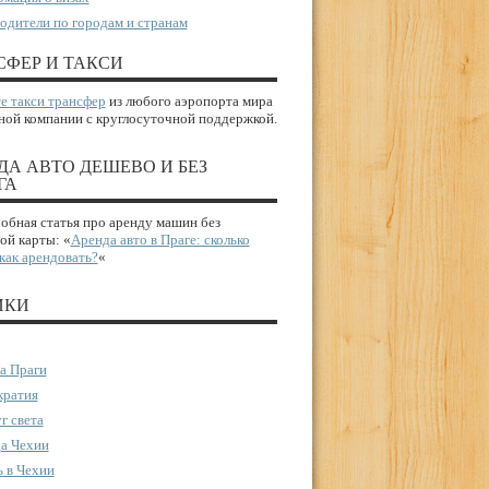
одители по городам и странам
СФЕР И ТАКСИ
е такси трансфер
из любого аэропорта мира
ной компании с круглосуточной поддержкой.
ДА АВТО ДЕШЕВО И БЕЗ
ГА
бная статья про аренду машин без
ой карты: «
Аренда авто в Праге: сколько
 как арендовать?
«
ИКИ
а Праги
ратия
г света
а Чехии
 в Чехии