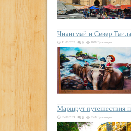
Чиангмай и Север Таил
11.03.2025
0
1686 Просмотров
Маршрут путешествия по
05.08.2024
0
3556 Просмотров