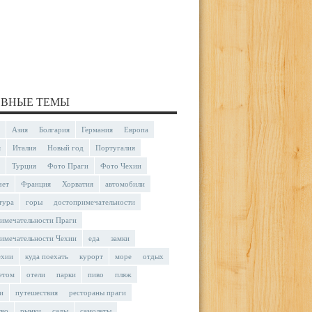
ВНЫЕ ТЕМЫ
Азия
Болгария
Германия
Европа
я
Италия
Новый год
Португалия
Турция
Фото Праги
Фото Чехии
чет
Франция
Хорватия
автомобили
тура
горы
достопримечательности
имечательности Праги
имечательности Чехии
еда
замки
ехии
куда поехать
курорт
море
отдых
етом
отели
парки
пиво
пляж
и
путешествия
рестораны праги
тво
рынки
сады
самолеты