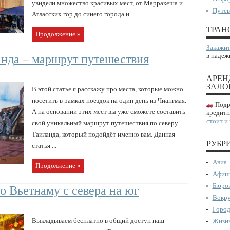
увидели множество красивых мест, от Марракеша и
Путев
Атласских гор до синего города и ...
ТРАН
Продолжение »
Закажит
в надеж
анда – маршрут путешествия
АРЕН
ЗАЛО
В этой статье я расскажу про места, которые можно
посетить в рамках поездок на один день из Чиангмая.
Подро
А на основании этих мест вы уже сможете составить
кредитн
стоит и
свой уникальный маршрут путешествия по северу
Таиланда, который подойдёт именно вам. Данная
РУБР
статья ...
Авиа
Продолжение »
Афиш
Бюрок
 Вьетнаму с севера на юг
Вокру
Город
Выкладываем бесплатно в общий доступ наш
Жизнь