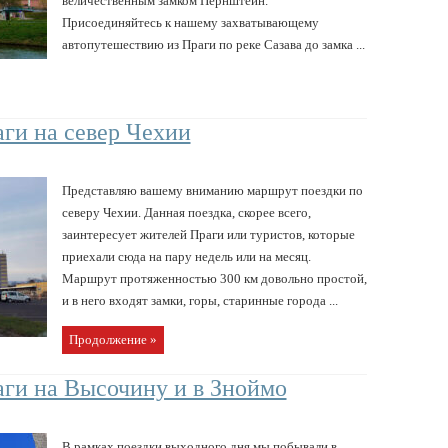
величественным замком Пернштейн.
Присоединяйтесь к нашему захватывающему
автопутешествию из Праги по реке Сазава до замка ...
ги на север Чехии
Представляю вашему вниманию маршрут поездки по
северу Чехии. Данная поездка, скорее всего,
заинтересует жителей Праги или туристов, которые
приехали сюда на пару недель или на месяц.
Маршрут протяженностью 300 км довольно простой,
и в него входят замки, горы, старинные города ...
Продолжение »
ги на Высочину и в Зноймо
В рамках поездки выходного дня мы побывали в