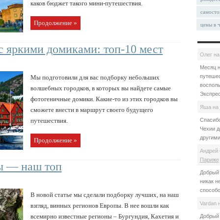
каков бюджет такого мини-путешествия.
самосто
Продолжение »
цены в 
с яркими домиками: топ-10 мест
Олег
н
Месяц н
путешес
Мы подготовили для вас подборку небольших
восполь
волшебных городков, в которых вы найдете самые
Экспрес
фотогеничные домики. Какие-то из этих городков вы
Яша
на
сможете внести в маршрут своего будущего
Спасибо
путешествия.
Чехии д
другими
Продолжение »
Андрей 
Париже
ы — наш топ
Добрый 
никак н
способо
В новой статье мы сделали подборку лучших, на наш
Vardan
взгляд, винных регионов Европы. В нее вошли как
всемирно известные регионы – Бургундия, Кахетия и
Добрый 