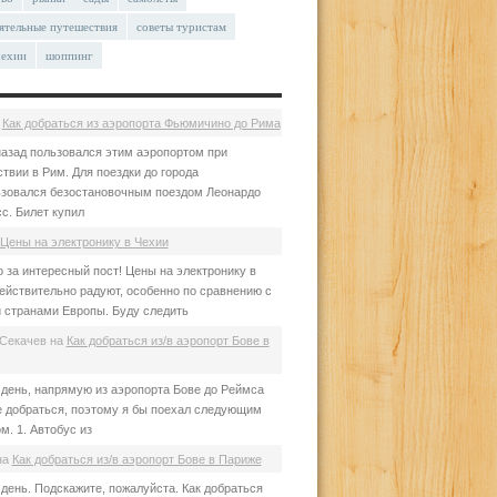
ятельные путешествия
советы туристам
чехии
шоппинг
а
Как добраться из аэропорта Фьюмичино до Рима
азад пользовался этим аэропортом при
твии в Рим. Для поездки до города
зовался безостановочным поездом Леонардо
с. Билет купил
Цены на электронику в Чехии
 за интересный пост! Цены на электронику в
ействительно радуют, особенно по сравнению с
 странами Европы. Буду следить
Секачев
на
Как добраться из/в аэропорт Бове в
день, напрямую из аэропорта Бове до Реймса
е добраться, поэтому я бы поехал следующим
м. 1. Автобус из
на
Как добраться из/в аэропорт Бове в Париже
день. Подскажите, пожалуйста. Как добраться