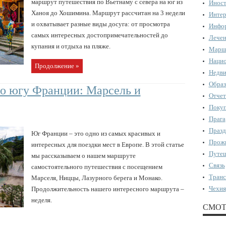
маршрут путешествия по Вьетнаму с севера на юг из
Иност
Ханоя до Хошимина. Маршрут рассчитан на 3 недели
Интер
и охватывает разные виды досуга: от просмотра
Инфор
самых интересных достопримечательностей до
Лечен
купания и отдыха на пляже.
Марш
Нацио
Продолжение »
Недви
Образ
о югу Франции: Марсель и
Отчет
Поку
Прага
Празд
Юг Франции – это одно из самых красивых и
Прожи
интересных для поездки мест в Европе. В этой статье
Путеш
мы рассказываем о нашем маршруте
Связь
самостоятельного путешествия с посещением
Транс
Марселя, Ниццы, Лазурного берега и Монако.
Чехия
Продолжительность нашего интересного маршрута –
неделя.
СМОТ