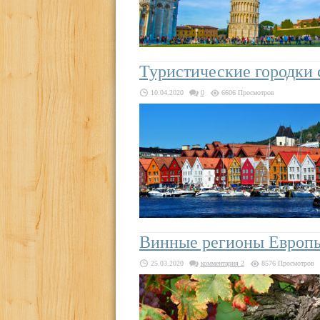
Туристические городки 
10.04.2020
0
6606 Просмотров
Винные регионы Европ
25.03.2020
комментария 2
8576 Просмотров