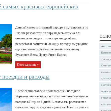
5 самых красивых европейских
Данный самостоятельный маршрут путешествия по
Европе разработан на пару недель отдыха. Он
ОСНО
оптимально создан с точки зрения дешёвых
перелётов и логистики. За одну поездку вы увидите
Австрия
одни из самых красивых европейских столиц:
Испани
Будапешт, Вену, Прагу, Рим и Париж.
Таиланд
Продолжение »
Фотоот
архитек
т поездки и расходы
достопр
достопр
После серии статей о прошлогодней поездке в
замки ч
Хорватию настал черед постов с воспоминаниями о
отдых л
поездке в Пизу на 6 дней. В статье мы расскажем о
прогулк
своем маршруте, куда мы ездили из Пизы погулять и
рождес