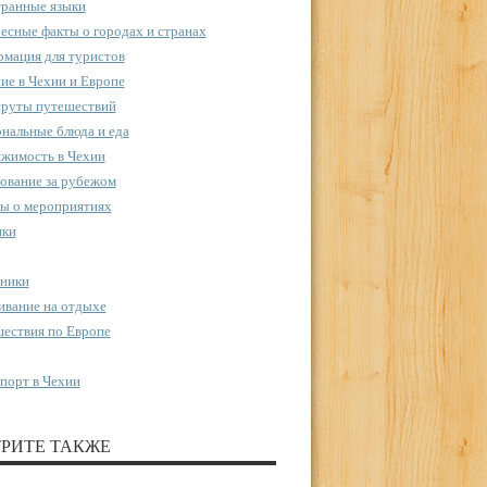
ранные языки
есные факты о городах и странах
мация для туристов
ие в Чехии и Европе
руты путешествий
нальные блюда и еда
жимость в Чехии
ование за рубежом
ы о мероприятиях
пки
ники
вание на отдыхе
ествия по Европе
порт в Чехии
РИТЕ ТАКЖЕ