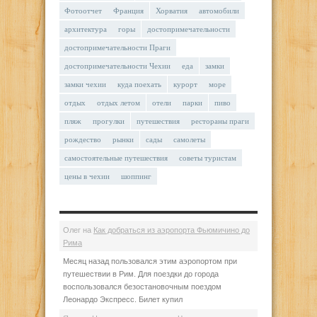
Фотоотчет
Франция
Хорватия
автомобили
архитектура
горы
достопримечательности
достопримечательности Праги
достопримечательности Чехии
еда
замки
замки чехии
куда поехать
курорт
море
отдых
отдых летом
отели
парки
пиво
пляж
прогулки
путешествия
рестораны праги
рождество
рынки
сады
самолеты
самостоятельные путешествия
советы туристам
цены в чехии
шоппинг
Олег
на
Как добраться из аэропорта Фьюмичино до
Рима
Месяц назад пользовался этим аэропортом при
путешествии в Рим. Для поездки до города
воспользовался безостановочным поездом
Леонардо Экспресс. Билет купил