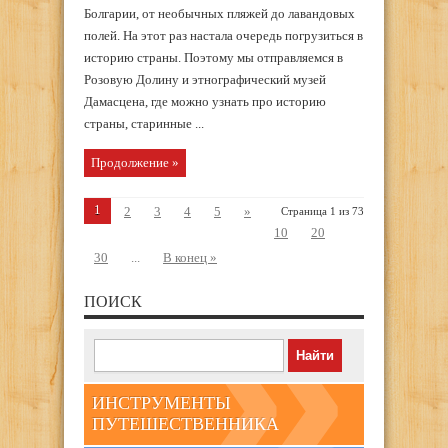
Болгарии, от необычных пляжей до лавандовых
полей. На этот раз настала очередь погрузиться в
историю страны. Поэтому мы отправляемся в
Розовую Долину и этнографический музей
Дамасцена, где можно узнать про историю
страны, старинные ...
Продолжение »
1
2
3
4
5
»
Страница 1 из 73
10
20
30
...
В конец »
ПОИСК
ИНСТРУМЕНТЫ
ПУТЕШЕСТВЕННИКА