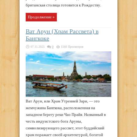
британская столица готовится к Рождеству.
Продолжение »
Ват Арун (Храм Рассвета) в
Бангкоке
07.11.2025
0
1560 Просмотров
Ват Арун, или Храм Утренней Зари, — это
жемчужина Бангкока, расположенная на
западном берегу реки Чао Прайя. Названный в
честь индуистского бога Аруны,
символизирующего рассвет, этот буддийский
храм поражает своей архитектурой, богатой