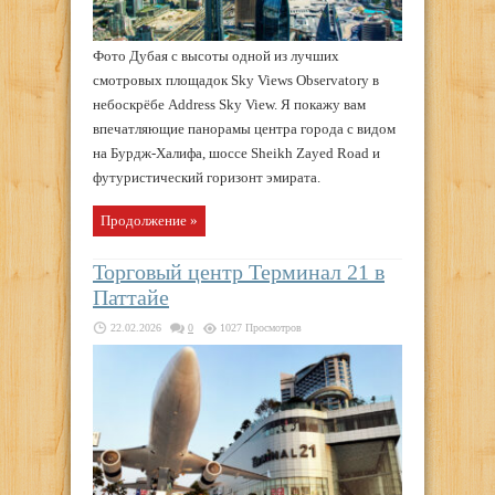
Фото Дубая с высоты одной из лучших
смотровых площадок Sky Views Observatory в
небоскрёбе Address Sky View. Я покажу вам
впечатляющие панорамы центра города с видом
на Бурдж-Халифа, шоссе Sheikh Zayed Road и
футуристический горизонт эмирата.
Продолжение »
Торговый центр Терминал 21 в
Паттайе
22.02.2026
0
1027 Просмотров