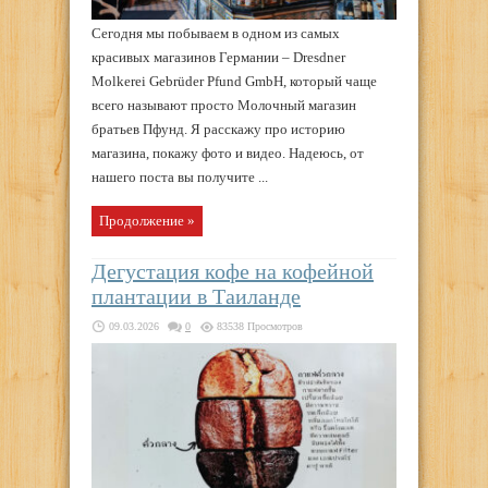
Сегодня мы побываем в одном из самых
красивых магазинов Германии – Dresdner
Molkerei Gebrüder Pfund GmbH, который чаще
всего называют просто Молочный магазин
братьев Пфунд. Я расскажу про историю
магазина, покажу фото и видео. Надеюсь, от
нашего поста вы получите ...
Продолжение »
Дегустация кофе на кофейной
плантации в Таиланде
09.03.2026
0
83538 Просмотров