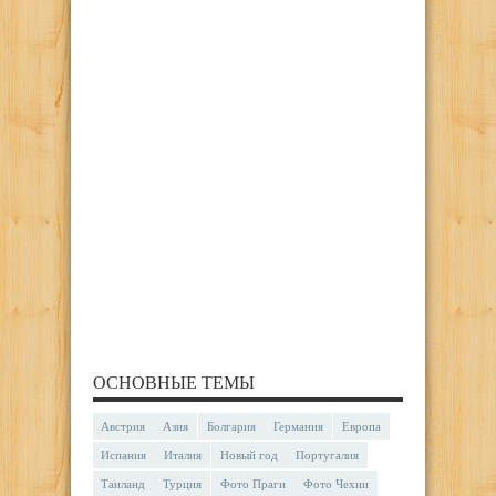
ОСНОВНЫЕ ТЕМЫ
Австрия
Азия
Болгария
Германия
Европа
Испания
Италия
Новый год
Португалия
Таиланд
Турция
Фото Праги
Фото Чехии