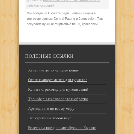
райском острове?
Мы всегда на Пхукете ради шоппинга едем в
торговые центры Central Patong и Jungceylon. Там
покупаем нужные фирмовые вещи, кроссовки.
ПОЛЕЗНЫЕ ССЫЛКИ
Авиабилеты по лучшим ценам
Отели и апартаменты для туристов
Купить страховку для путешествий
Трансферы из аэропорта и обратно
Аренда авто по всему миру
Экскурсии на любой вкус
Билеты на поезда и автобусы по Европе