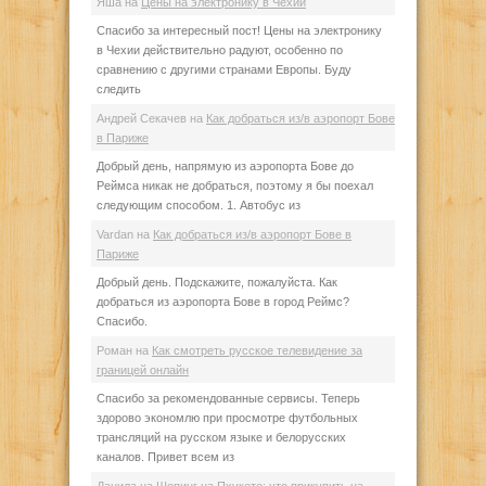
Яша
на
Цены на электронику в Чехии
Спасибо за интересный пост! Цены на электронику
в Чехии действительно радуют, особенно по
сравнению с другими странами Европы. Буду
следить
Андрей Секачев
на
Как добраться из/в аэропорт Бове
в Париже
Добрый день, напрямую из аэропорта Бове до
Реймса никак не добраться, поэтому я бы поехал
следующим способом. 1. Автобус из
Vardan
на
Как добраться из/в аэропорт Бове в
Париже
Добрый день. Подскажите, пожалуйста. Как
добраться из аэропорта Бове в город Реймс?
Спасибо.
Роман
на
Как смотреть русское телевидение за
границей онлайн
Спасибо за рекомендованные сервисы. Теперь
здорово экономлю при просмотре футбольных
трансляций на русском языке и белорусских
каналов. Привет всем из
Данила
на
Шопинг на Пхукете: что прикупить на