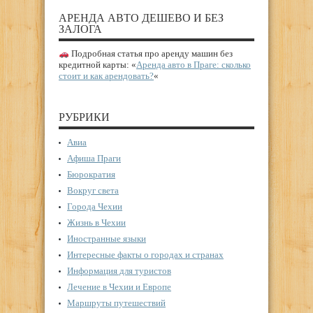
АРЕНДА АВТО ДЕШЕВО И БЕЗ
ЗАЛОГА
Подробная статья про аренду машин без
кредитной карты: «
Аренда авто в Праге: сколько
стоит и как арендовать?
«
РУБРИКИ
Авиа
Афиша Праги
Бюрократия
Вокруг света
Города Чехии
Жизнь в Чехии
Иностранные языки
Интересные факты о городах и странах
Информация для туристов
Лечение в Чехии и Европе
Маршруты путешествий