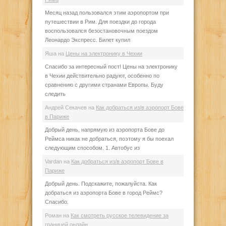
Месяц назад пользовался этим аэропортом при
путешествии в Рим. Для поездки до города
воспользовался безостановочным поездом
Леонардо Экспресс. Билет купил
Яша
на
Цены на электронику в Чехии
Спасибо за интересный пост! Цены на электронику
в Чехии действительно радуют, особенно по
сравнению с другими странами Европы. Буду
следить
Андрей Секачев
на
Как добраться из/в аэропорт Бове
в Париже
Добрый день, напрямую из аэропорта Бове до
Реймса никак не добраться, поэтому я бы поехал
следующим способом. 1. Автобус из
Vardan
на
Как добраться из/в аэропорт Бове в
Париже
Добрый день. Подскажите, пожалуйста. Как
добраться из аэропорта Бове в город Реймс?
Спасибо.
Роман
на
Как смотреть русское телевидение за
границей онлайн