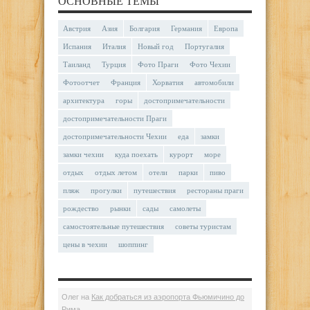
ОСНОВНЫЕ ТЕМЫ
Австрия
Азия
Болгария
Германия
Европа
Испания
Италия
Новый год
Португалия
Таиланд
Турция
Фото Праги
Фото Чехии
Фотоотчет
Франция
Хорватия
автомобили
архитектура
горы
достопримечательности
достопримечательности Праги
достопримечательности Чехии
еда
замки
замки чехии
куда поехать
курорт
море
отдых
отдых летом
отели
парки
пиво
пляж
прогулки
путешествия
рестораны праги
рождество
рынки
сады
самолеты
самостоятельные путешествия
советы туристам
цены в чехии
шоппинг
Олег
на
Как добраться из аэропорта Фьюмичино до
Рима