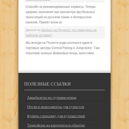
Спасибо за рекомендованные сервисы. Теперь
здорово экономлю при просмотре футбольных
трансляций на русском языке и белорусских
каналов. Привет всем из
Данила
на
Шопинг на Пхукете: что прикупить на
райском острове?
Мы всегда на Пхукете ради шоппинга едем в
торговые центры Central Patong и Jungceylon. Там
покупаем нужные фирмовые вещи, кроссовки.
ПОЛЕЗНЫЕ ССЫЛКИ
Авиабилеты по лучшим ценам
Отели и апартаменты для туристов
Купить страховку для путешествий
Трансферы из аэропорта и обратно