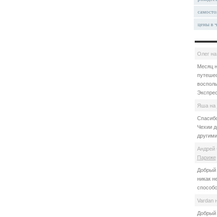
самосто
цены в 
Олег
н
Месяц н
путешес
восполь
Экспрес
Яша
на
Спасибо
Чехии д
другими
Андрей 
Париже
Добрый 
никак н
способо
Vardan
Добрый 