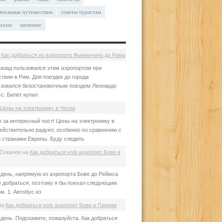
ятельные путешествия
советы туристам
чехии
шоппинг
а
Как добраться из аэропорта Фьюмичино до Рима
азад пользовался этим аэропортом при
твии в Рим. Для поездки до города
зовался безостановочным поездом Леонардо
с. Билет купил
Цены на электронику в Чехии
 за интересный пост! Цены на электронику в
ействительно радуют, особенно по сравнению с
 странами Европы. Буду следить
Секачев
на
Как добраться из/в аэропорт Бове в
день, напрямую из аэропорта Бове до Реймса
е добраться, поэтому я бы поехал следующим
м. 1. Автобус из
на
Как добраться из/в аэропорт Бове в Париже
день. Подскажите, пожалуйста. Как добраться