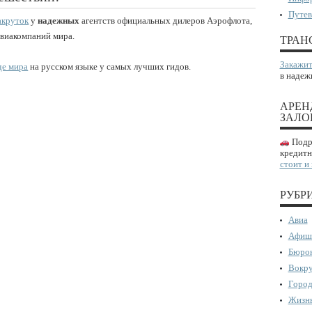
Путев
акруток
у
надежных
агентств официальных дилеров Аэрофлота,
авиакомпаний мира.
ТРАН
Закажит
де мира
на русском языке у самых лучших гидов.
в надеж
АРЕН
ЗАЛО
Подро
кредитн
стоит и
РУБР
Авиа
Афиш
Бюрок
Вокру
Город
Жизнь