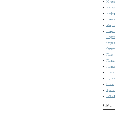
Иност
Интер
Инфор
Лечен
Марш
Нацио
Недви
Образ
Отчет
Поку
Прага
Празд
Прожи
Путеш
Связь
Транс
Чехия
СМОТ