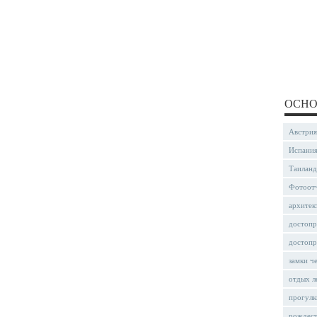
ОСНО
Австрия
Испани
Таиланд
Фотоот
архитек
достопр
достопр
замки ч
отдых л
прогулк
рождес