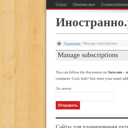
О блоге
Обратная связь
Условия перепеча
Иностранно.
Домашняя
/
Manage subscriptions
Manage subscriptions
You can follow the discussion on
Анталия – п
comment. Cool, huh? Just enter your email addr
Эл. почта
Сайты для планирования пут