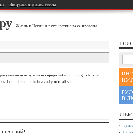
тки
Инструменты путешественника
ру
Жизнь в Чехии и путешествия за ее пределы
ПОИС
ИНС
рогулка по центру и фото города
without having to leave a
ПУТ
ess in the form here below and you’re all set.
РУС
В Л
ИНФО
Транс
ешествий!
Инфор