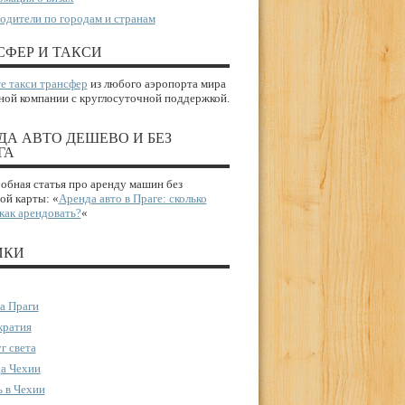
одители по городам и странам
СФЕР И ТАКСИ
е такси трансфер
из любого аэропорта мира
ной компании с круглосуточной поддержкой.
ДА АВТО ДЕШЕВО И БЕЗ
ГА
бная статья про аренду машин без
ой карты: «
Аренда авто в Праге: сколько
 как арендовать?
«
ИКИ
а Праги
ратия
г света
а Чехии
 в Чехии