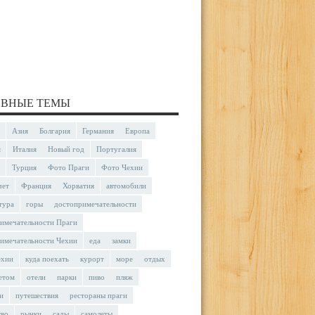
ВНЫЕ ТЕМЫ
Азия
Болгария
Германия
Европа
я
Италия
Новый год
Португалия
Турция
Фото Праги
Фото Чехии
чет
Франция
Хорватия
автомобили
тура
горы
достопримечательности
имечательности Праги
имечательности Чехии
еда
замки
ехии
куда поехать
курорт
море
отдых
етом
отели
парки
пиво
пляж
и
путешествия
рестораны праги
тво
рынки
сады
самолеты