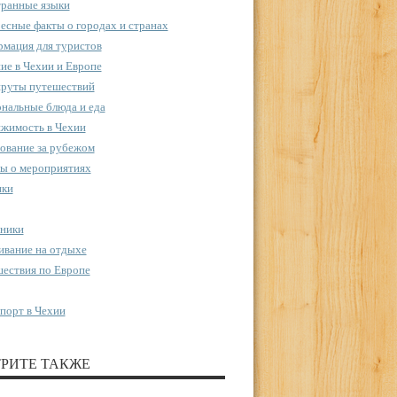
ранные языки
есные факты о городах и странах
мация для туристов
ие в Чехии и Европе
руты путешествий
нальные блюда и еда
жимость в Чехии
ование за рубежом
ы о мероприятиях
пки
ники
вание на отдыхе
ествия по Европе
порт в Чехии
РИТЕ ТАКЖЕ