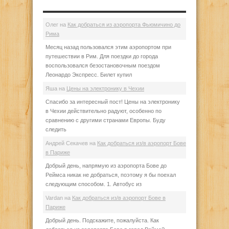
Олег
на
Как добраться из аэропорта Фьюмичино до
Рима
Месяц назад пользовался этим аэропортом при
путешествии в Рим. Для поездки до города
воспользовался безостановочным поездом
Леонардо Экспресс. Билет купил
Яша
на
Цены на электронику в Чехии
Спасибо за интересный пост! Цены на электронику
в Чехии действительно радуют, особенно по
сравнению с другими странами Европы. Буду
следить
Андрей Секачев
на
Как добраться из/в аэропорт Бове
в Париже
Добрый день, напрямую из аэропорта Бове до
Реймса никак не добраться, поэтому я бы поехал
следующим способом. 1. Автобус из
Vardan
на
Как добраться из/в аэропорт Бове в
Париже
Добрый день. Подскажите, пожалуйста. Как