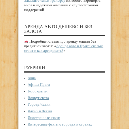
Закажите такси трансфер
из любого аэропорта
мира в надежной компании с круглосуточной
поддержкой.
АРЕНДА АВТО ДЕШЕВО И БЕЗ
ЗАЛОГА
Подробная статья про аренду машин без
кредитной карты: «
Аренда авто в Праге: сколько
стоит и как арендовать?
«
РУБРИКИ
Авиа
Афиша Праги
Бюрократия
Вокруг света
Города Чехии
Жизнь в Чехии
Иностранные языки
Интересные факты о городах и странах