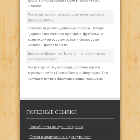
добраться из аэропорта Бове в город Реймс?
Спасибо.
Роман
на
Как смотреть русское телевидение за
границей онлайн
Спасибо за рекомендованные сервисы. Теперь
здорово экономлю при просмотре футбольных
трансляций на русском языке и белорусских
каналов. Привет всем из
Данила
на
Шопинг на Пхукете: что прикупить на
райском острове?
Мы всегда на Пхукете ради шоппинга едем в
торговые центры Central Patong и Jungceylon. Там
покупаем нужные фирмовые вещи, кроссовки.
ПОЛЕЗНЫЕ ССЫЛКИ
Авиабилеты по лучшим ценам
Отели и апартаменты для туристов