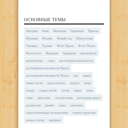
ОСНОВНЫЕ ТЕМЫ
Австрия
Азия
Болгария
Германия
Европа
Испания
Италия
Новый год
Португалия
Таиланд
Турция
Фото Праги
Фото Чехии
Фотоотчет
Франция
Хорватия
автомобили
архитектура
горы
достопримечательности
достопримечательности Праги
достопримечательности Чехии
еда
замки
замки чехии
куда поехать
курорт
море
отдых
отдых летом
отели
парки
пиво
пляж
прогулки
путешествия
рестораны праги
рождество
рынки
сады
самолеты
самостоятельные путешествия
советы туристам
цены в чехии
шоппинг