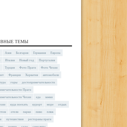
ВНЫЕ ТЕМЫ
Азия
Болгария
Германия
Европа
я
Италия
Новый год
Португалия
Турция
Фото Праги
Фото Чехии
чет
Франция
Хорватия
автомобили
тура
горы
достопримечательности
имечательности Праги
имечательности Чехии
еда
замки
ехии
куда поехать
курорт
море
отдых
етом
отели
парки
пиво
пляж
и
путешествия
рестораны праги
тво
рынки
сады
самолеты