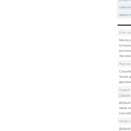
самосто
цены в 
Олег
н
Месяц н
путешес
восполь
Экспрес
Яша
на
Спасибо
Чехии д
другими
Андрей 
Париже
Добрый 
никак н
способо
Vardan
Добрый 