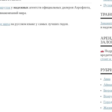
Путев
акруток
у
надежных
агентств официальных дилеров Аэрофлота,
авиакомпаний мира.
ТРАН
Закажит
де мира
на русском языке у самых лучших гидов.
в надеж
АРЕН
ЗАЛО
Подро
кредитн
стоит и
РУБР
Авиа
Афиш
Бюрок
Вокру
Город
Жизнь