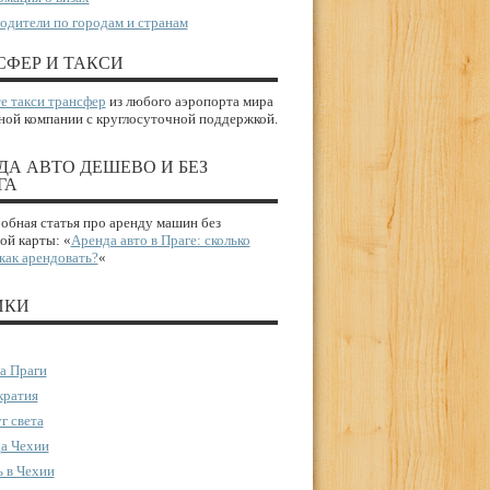
одители по городам и странам
СФЕР И ТАКСИ
е такси трансфер
из любого аэропорта мира
ной компании с круглосуточной поддержкой.
ДА АВТО ДЕШЕВО И БЕЗ
ГА
бная статья про аренду машин без
ой карты: «
Аренда авто в Праге: сколько
 как арендовать?
«
ИКИ
а Праги
ратия
г света
а Чехии
 в Чехии