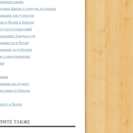
ранные языки
есные факты о городах и странах
мация для туристов
ие в Чехии и Европе
руты путешествий
нальные блюда и еда
жимость в Чехии
ование за рубежом
ы о мероприятиях
пки
ники
вание на отдыхе
ествия по Европе
порт в Чехии
РИТЕ ТАКЖЕ