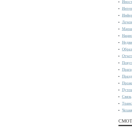
Иност
Интер
Инфор
Лечен
Марш
Нацио
Недви
Образ
Отчет
Поку
Прага
Празд
Прожи
Путеш
Связь
Транс
Чехия
СМОТ