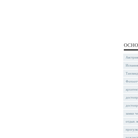
ОСНО
Австрия
Испани
Таиланд
Фотоот
архитек
достопр
достопр
замки ч
отдых л
прогулк
рождес