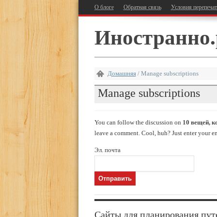
О блоге
Обратная связь
Условия перепеча
Иностранно.
Домашняя
/
Manage subscriptions
Manage subscriptions
You can follow the discussion on
10 вещей, к
leave a comment. Cool, huh? Just enter your ema
Эл. почта
Сайты для планирования пут