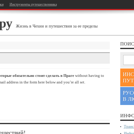
тки
Инструменты путешественника
ру
Жизнь в Чехии и путешествия за ее пределы
ПОИС
ИНС
оторые обязательно стоит сделать в Праге
without having to
ПУТ
il address in the form here below and you’re all set.
РУС
В Л
ИНФО
Транс
ешествий!
Инфор