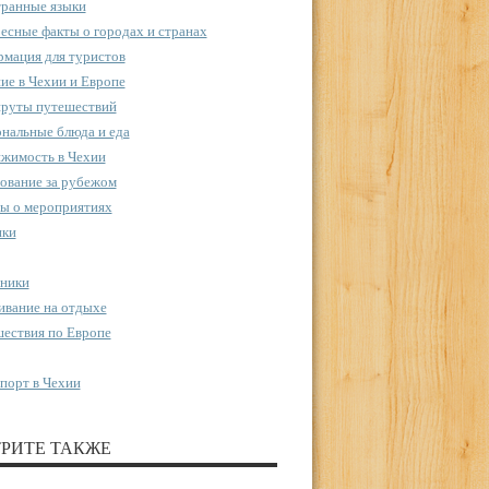
ранные языки
есные факты о городах и странах
мация для туристов
ие в Чехии и Европе
руты путешествий
нальные блюда и еда
жимость в Чехии
ование за рубежом
ы о мероприятиях
пки
ники
вание на отдыхе
ествия по Европе
порт в Чехии
РИТЕ ТАКЖЕ