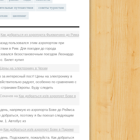
ятельные путешествия
советы туристам
чехии
шоппинг
а
Как добраться из аэропорта Фьюмичино до Рима
азад пользовался этим аэропортом при
твии в Рим. Для поездки до города
зовался безостановочным поездом Леонардо
с. Билет купил
Цены на электронику в Чехии
 за интересный пост! Цены на электронику в
ействительно радуют, особенно по сравнению с
 странами Европы. Буду следить
Секачев
на
Как добраться из/в аэропорт Бове в
день, напрямую из аэропорта Бове до Реймса
е добраться, поэтому я бы поехал следующим
м. 1. Автобус из
на
Как добраться из/в аэропорт Бове в Париже
день. Подскажите, пожалуйста. Как добраться