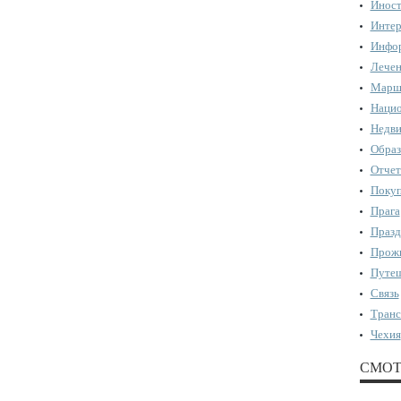
Иност
Интер
Инфор
Лечен
Марш
Нацио
Недви
Образ
Отчет
Поку
Прага
Празд
Прожи
Путеш
Связь
Транс
Чехия
СМОТ