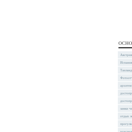
ОСНО
Австрия
Испани
Таиланд
Фотоот
архитек
достопр
достопр
замки ч
отдых л
прогулк
рождес