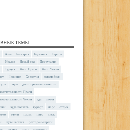
ВНЫЕ ТЕМЫ
Азия
Болгария
Германия
Европа
я
Италия
Новый год
Португалия
Турция
Фото Праги
Фото Чехии
чет
Франция
Хорватия
автомобили
тура
горы
достопримечательности
имечательности Праги
имечательности Чехии
еда
замки
ехии
куда поехать
курорт
море
отдых
етом
отели
парки
пиво
пляж
и
путешествия
рестораны праги
тво
рынки
сады
самолеты