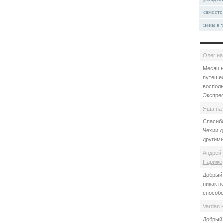
самосто
цены в 
Олег
н
Месяц н
путешес
восполь
Экспрес
Яша
на
Спасибо
Чехии д
другими
Андрей 
Париже
Добрый 
никак н
способо
Vardan
Добрый 