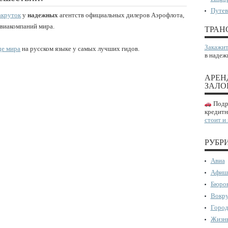
Путев
акруток
у
надежных
агентств официальных дилеров Аэрофлота,
авиакомпаний мира.
ТРАН
Закажит
де мира
на русском языке у самых лучших гидов.
в надеж
АРЕН
ЗАЛО
Подро
кредитн
стоит и
РУБР
Авиа
Афиш
Бюрок
Вокру
Город
Жизнь