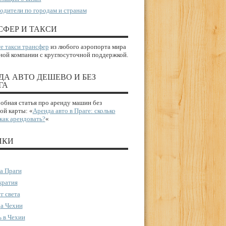
одители по городам и странам
СФЕР И ТАКСИ
е такси трансфер
из любого аэропорта мира
ной компании с круглосуточной поддержкой.
ДА АВТО ДЕШЕВО И БЕЗ
ГА
бная статья про аренду машин без
ой карты: «
Аренда авто в Праге: сколько
 как арендовать?
«
ИКИ
а Праги
ратия
г света
а Чехии
 в Чехии