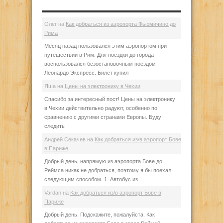
Олег
на
Как добраться из аэропорта Фьюмичино до
Рима
Месяц назад пользовался этим аэропортом при
путешествии в Рим. Для поездки до города
воспользовался безостановочным поездом
Леонардо Экспресс. Билет купил
Яша
на
Цены на электронику в Чехии
Спасибо за интересный пост! Цены на электронику
в Чехии действительно радуют, особенно по
сравнению с другими странами Европы. Буду
следить
Андрей Секачев
на
Как добраться из/в аэропорт Бове
в Париже
Добрый день, напрямую из аэропорта Бове до
Реймса никак не добраться, поэтому я бы поехал
следующим способом. 1. Автобус из
Vardan
на
Как добраться из/в аэропорт Бове в
Париже
Добрый день. Подскажите, пожалуйста. Как