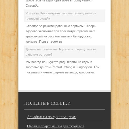
добраться из аэропорта Бове в город Реймс?
Спасибо.
Роман
на
Как смотреть русское телевидение за
границей онлайн
Спасибо за рекомендованные сервисы. Теперь
здорово экономлю при просмотре футбольных
трансляций на русском языке и белорусских
каналов. Привет всем из
Данила
на
Шопинг на Пхукете: что прикупить на
райском острове?
Мы всегда на Пхукете ради шоппинга едем в
торговые центры Central Patong и Jungceylon. Там
покупаем нужные фирмовые вещи, кроссовки.
ПОЛЕЗНЫЕ ССЫЛКИ
Авиабилеты по лучшим ценам
Отели и апартаменты для туристов