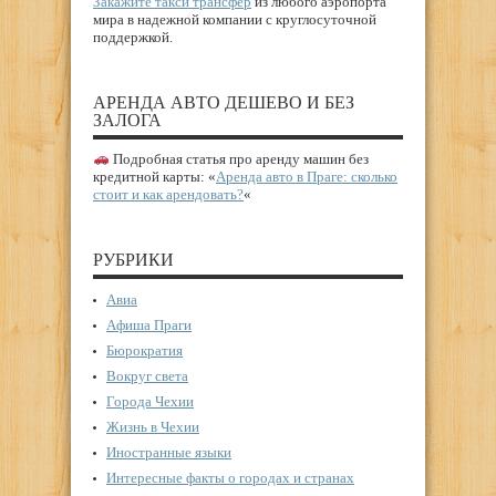
Закажите такси трансфер
из любого аэропорта
мира в надежной компании с круглосуточной
поддержкой.
АРЕНДА АВТО ДЕШЕВО И БЕЗ
ЗАЛОГА
Подробная статья про аренду машин без
кредитной карты: «
Аренда авто в Праге: сколько
стоит и как арендовать?
«
РУБРИКИ
Авиа
Афиша Праги
Бюрократия
Вокруг света
Города Чехии
Жизнь в Чехии
Иностранные языки
Интересные факты о городах и странах