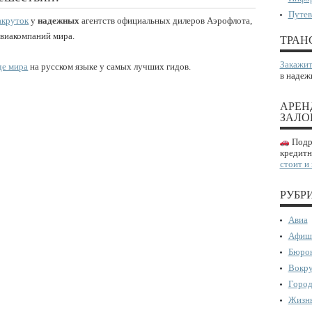
Путев
акруток
у
надежных
агентств официальных дилеров Аэрофлота,
авиакомпаний мира.
ТРАН
Закажит
де мира
на русском языке у самых лучших гидов.
в надеж
АРЕН
ЗАЛО
Подро
кредитн
стоит и
РУБР
Авиа
Афиш
Бюрок
Вокру
Город
Жизнь