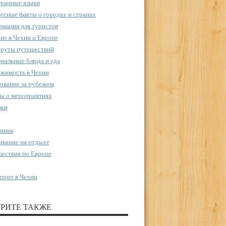
ранные языки
есные факты о городах и странах
мация для туристов
ие в Чехии и Европе
руты путешествий
нальные блюда и еда
жимость в Чехии
ование за рубежом
ы о мероприятиях
пки
ники
вание на отдыхе
ествия по Европе
порт в Чехии
РИТЕ ТАКЖЕ