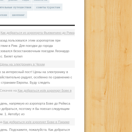
ятельные путешествия
советы туристам
чехии
шоппинг
а
Как добраться из аэропорта Фьюмичино до Рима
азад пользовался этим аэропортом при
твии в Рим. Для поездки до города
зовался безостановочным поездом Леонардо
с. Билет купил
Цены на электронику в Чехии
 за интересный пост! Цены на электронику в
ействительно радуют, особенно по сравнению с
 странами Европы. Буду следить
Секачев
на
Как добраться из/в аэропорт Бове в
день, напрямую из аэропорта Бове до Реймса
е добраться, поэтому я бы поехал следующим
м. 1. Автобус из
на
Как добраться из/в аэропорт Бове в Париже
день. Подскажите, пожалуйста. Как добраться