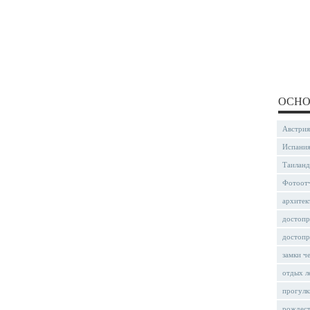
ОСНО
Австрия
Испани
Таиланд
Фотоот
архитек
достопр
достопр
замки ч
отдых л
прогулк
рождес