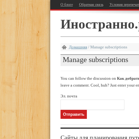
О блоге
Обратная связь
Условия перепеча
Иностранно.
Домашняя
/
Manage subscriptions
Manage subscriptions
You can follow the discussion on
Как добрать
leave a comment. Cool, huh? Just enter your ema
Эл. почта
Сайты для планирования пут