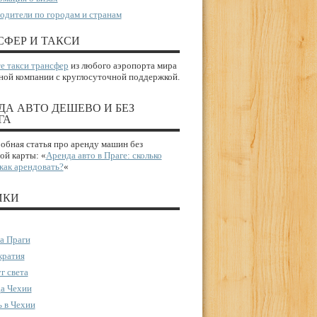
одители по городам и странам
СФЕР И ТАКСИ
е такси трансфер
из любого аэропорта мира
ной компании с круглосуточной поддержкой.
ДА АВТО ДЕШЕВО И БЕЗ
ГА
бная статья про аренду машин без
ой карты: «
Аренда авто в Праге: сколько
 как арендовать?
«
ИКИ
а Праги
ратия
г света
а Чехии
 в Чехии