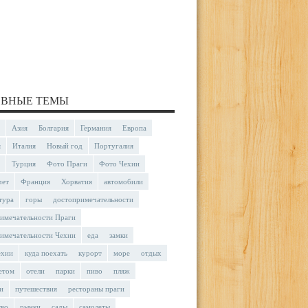
ВНЫЕ ТЕМЫ
Азия
Болгария
Германия
Европа
я
Италия
Новый год
Португалия
Турция
Фото Праги
Фото Чехии
чет
Франция
Хорватия
автомобили
тура
горы
достопримечательности
имечательности Праги
имечательности Чехии
еда
замки
ехии
куда поехать
курорт
море
отдых
етом
отели
парки
пиво
пляж
и
путешествия
рестораны праги
тво
рынки
сады
самолеты