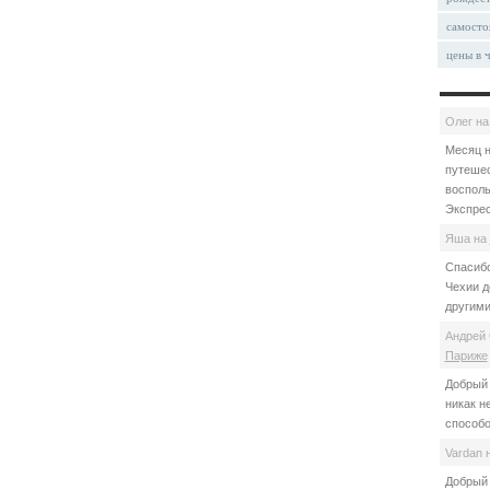
самосто
цены в 
Олег
н
Месяц н
путешес
восполь
Экспрес
Яша
на
Спасибо
Чехии д
другими
Андрей 
Париже
Добрый 
никак н
способо
Vardan
Добрый 