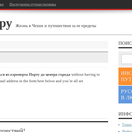
тки
Инструменты путешественника
ру
Жизнь в Чехии и путешествия за ее пределы
ПОИС
ИНС
ся из аэропорта Порту до центра города
without having to
ПУТ
il address in the form here below and you’re all set.
РУС
В Л
ИНФО
Транс
ешествий!
Инфор