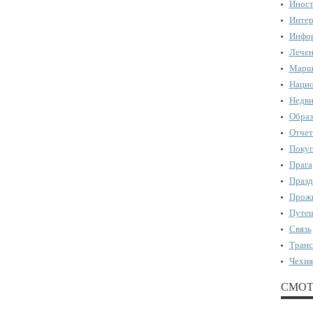
Иност
Интер
Инфор
Лечен
Марш
Нацио
Недви
Образ
Отчет
Поку
Прага
Празд
Прожи
Путеш
Связь
Транс
Чехия
СМОТ