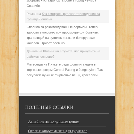
добраться из аэропорта Бове в город Реймс?
Спасибо.
Роман
на
Как смотреть русское телевидение за
границей онлайн
Спасибо за рекомендованные сервисы. Теперь
здорово экономлю при просмотре футбольных
трансляций на русском языке и белорусских
каналов. Привет всем из
Данила
на
Шопинг на Пхукете: что прикупить на
райском острове?
Мы всегда на Пхукете ради шоппинга едем в
торговые центры Central Patong и Jungceylon. Там
покупаем нужные фирмовые вещи, кроссовки.
ПОЛЕЗНЫЕ ССЫЛКИ
Авиабилеты по лучшим ценам
Отели и апартаменты для туристов