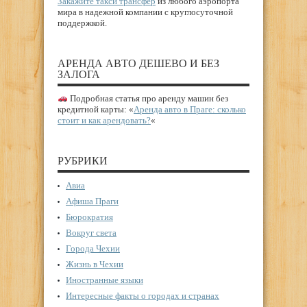
Закажите такси трансфер
из любого аэропорта
мира в надежной компании с круглосуточной
поддержкой.
АРЕНДА АВТО ДЕШЕВО И БЕЗ
ЗАЛОГА
Подробная статья про аренду машин без
кредитной карты: «
Аренда авто в Праге: сколько
стоит и как арендовать?
«
РУБРИКИ
Авиа
Афиша Праги
Бюрократия
Вокруг света
Города Чехии
Жизнь в Чехии
Иностранные языки
Интересные факты о городах и странах