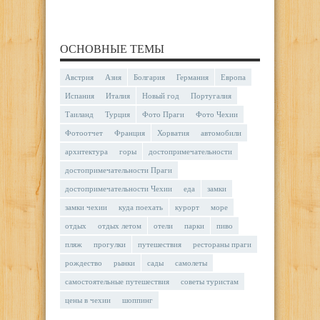
ОСНОВНЫЕ ТЕМЫ
Австрия
Азия
Болгария
Германия
Европа
Испания
Италия
Новый год
Португалия
Таиланд
Турция
Фото Праги
Фото Чехии
Фотоотчет
Франция
Хорватия
автомобили
архитектура
горы
достопримечательности
достопримечательности Праги
достопримечательности Чехии
еда
замки
замки чехии
куда поехать
курорт
море
отдых
отдых летом
отели
парки
пиво
пляж
прогулки
путешествия
рестораны праги
рождество
рынки
сады
самолеты
самостоятельные путешествия
советы туристам
цены в чехии
шоппинг