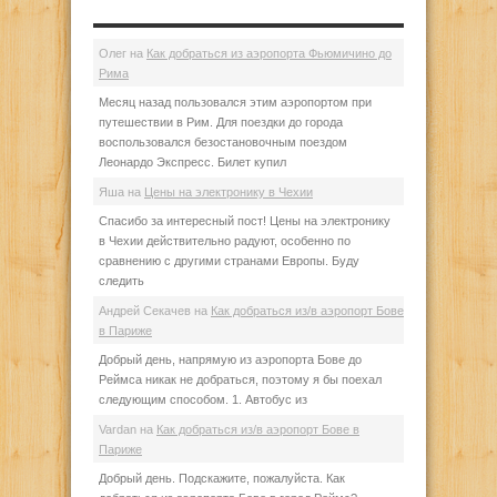
Олег
на
Как добраться из аэропорта Фьюмичино до
Рима
Месяц назад пользовался этим аэропортом при
путешествии в Рим. Для поездки до города
воспользовался безостановочным поездом
Леонардо Экспресс. Билет купил
Яша
на
Цены на электронику в Чехии
Спасибо за интересный пост! Цены на электронику
в Чехии действительно радуют, особенно по
сравнению с другими странами Европы. Буду
следить
Андрей Секачев
на
Как добраться из/в аэропорт Бове
в Париже
Добрый день, напрямую из аэропорта Бове до
Реймса никак не добраться, поэтому я бы поехал
следующим способом. 1. Автобус из
Vardan
на
Как добраться из/в аэропорт Бове в
Париже
Добрый день. Подскажите, пожалуйста. Как