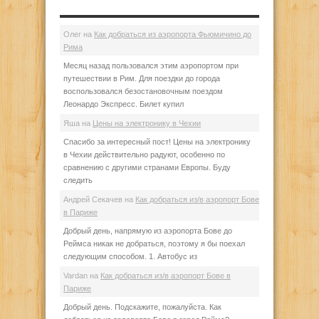
Олег
на
Как добраться из аэропорта Фьюмичино до
Рима
Месяц назад пользовался этим аэропортом при
путешествии в Рим. Для поездки до города
воспользовался безостановочным поездом
Леонардо Экспресс. Билет купил
Яша
на
Цены на электронику в Чехии
Спасибо за интересный пост! Цены на электронику
в Чехии действительно радуют, особенно по
сравнению с другими странами Европы. Буду
следить
Андрей Секачев
на
Как добраться из/в аэропорт Бове
в Париже
Добрый день, напрямую из аэропорта Бове до
Реймса никак не добраться, поэтому я бы поехал
следующим способом. 1. Автобус из
Vardan
на
Как добраться из/в аэропорт Бове в
Париже
Добрый день. Подскажите, пожалуйста. Как