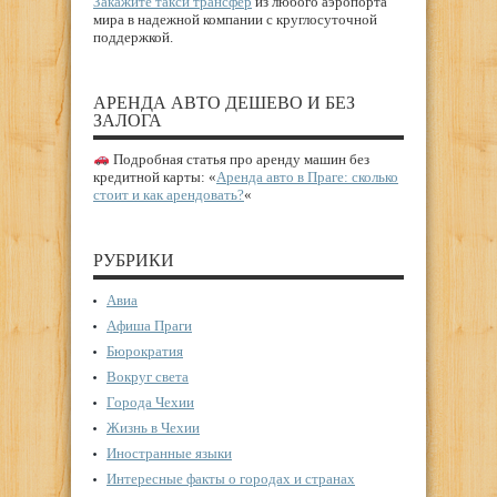
Закажите такси трансфер
из любого аэропорта
мира в надежной компании с круглосуточной
поддержкой.
АРЕНДА АВТО ДЕШЕВО И БЕЗ
ЗАЛОГА
Подробная статья про аренду машин без
кредитной карты: «
Аренда авто в Праге: сколько
стоит и как арендовать?
«
РУБРИКИ
Авиа
Афиша Праги
Бюрократия
Вокруг света
Города Чехии
Жизнь в Чехии
Иностранные языки
Интересные факты о городах и странах