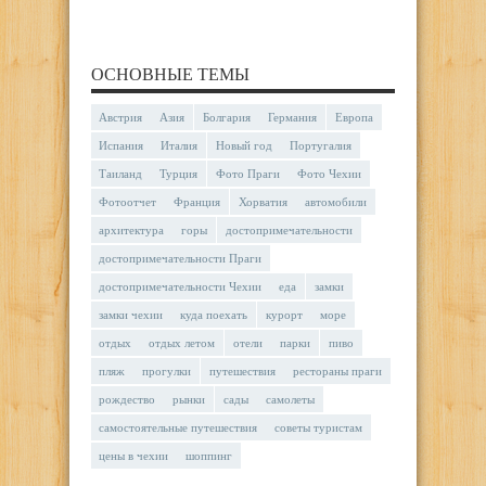
ОСНОВНЫЕ ТЕМЫ
Австрия
Азия
Болгария
Германия
Европа
Испания
Италия
Новый год
Португалия
Таиланд
Турция
Фото Праги
Фото Чехии
Фотоотчет
Франция
Хорватия
автомобили
архитектура
горы
достопримечательности
достопримечательности Праги
достопримечательности Чехии
еда
замки
замки чехии
куда поехать
курорт
море
отдых
отдых летом
отели
парки
пиво
пляж
прогулки
путешествия
рестораны праги
рождество
рынки
сады
самолеты
самостоятельные путешествия
советы туристам
цены в чехии
шоппинг