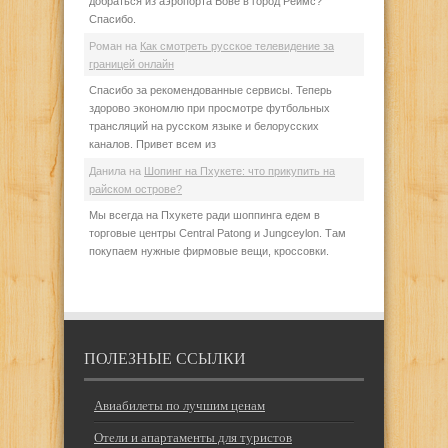
добраться из аэропорта Бове в город Реймс?
Спасибо.
Роман
на
Как смотреть русское телевидение за
границей онлайн
Спасибо за рекомендованные сервисы. Теперь
здорово экономлю при просмотре футбольных
трансляций на русском языке и белорусских
каналов. Привет всем из
Данила
на
Шопинг на Пхукете: что прикупить на
райском острове?
Мы всегда на Пхукете ради шоппинга едем в
торговые центры Central Patong и Jungceylon. Там
покупаем нужные фирмовые вещи, кроссовки.
ПОЛЕЗНЫЕ ССЫЛКИ
Авиабилеты по лучшим ценам
Отели и апартаменты для туристов