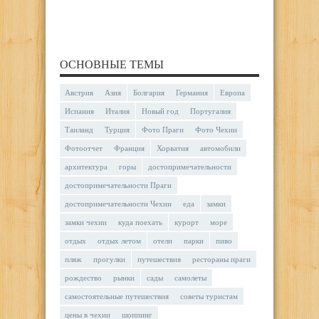
ОСНОВНЫЕ ТЕМЫ
Австрия
Азия
Болгария
Германия
Европа
Испания
Италия
Новый год
Португалия
Таиланд
Турция
Фото Праги
Фото Чехии
Фотоотчет
Франция
Хорватия
автомобили
архитектура
горы
достопримечательности
достопримечательности Праги
достопримечательности Чехии
еда
замки
замки чехии
куда поехать
курорт
море
отдых
отдых летом
отели
парки
пиво
пляж
прогулки
путешествия
рестораны праги
рождество
рынки
сады
самолеты
самостоятельные путешествия
советы туристам
цены в чехии
шоппинг