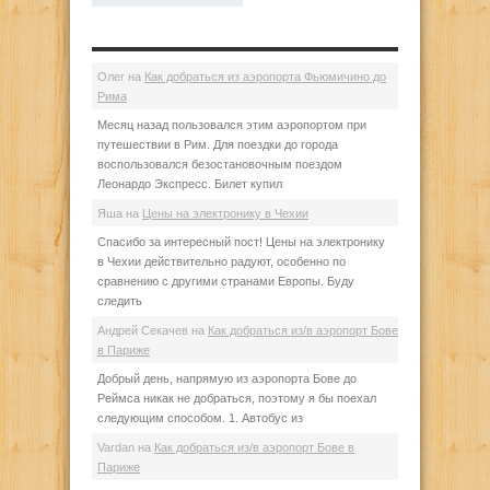
Олег
на
Как добраться из аэропорта Фьюмичино до
Рима
Месяц назад пользовался этим аэропортом при
путешествии в Рим. Для поездки до города
воспользовался безостановочным поездом
Леонардо Экспресс. Билет купил
Яша
на
Цены на электронику в Чехии
Спасибо за интересный пост! Цены на электронику
в Чехии действительно радуют, особенно по
сравнению с другими странами Европы. Буду
следить
Андрей Секачев
на
Как добраться из/в аэропорт Бове
в Париже
Добрый день, напрямую из аэропорта Бове до
Реймса никак не добраться, поэтому я бы поехал
следующим способом. 1. Автобус из
Vardan
на
Как добраться из/в аэропорт Бове в
Париже