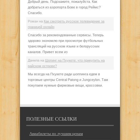
Добрый день. Подскажите, пожалуйста. Как
добраться из аэропорта Бове в город Реймс?
Спасибо.
Роман
на
Как смотреть русское телевидение за
границей онлайн
Спасибо за рекомендованные сервисы. Теперь
здорово экономлю при просмотре футбольных
трансляций на русском языке и белорусских
каналов. Привет всем из
Данила
на
Шопинг на Пхукете: что прикупить на
райском острове?
Мы всегда на Пхукете ради шоппинга едем в
торговые центры Central Patong и Jungceylon. Там
покупаем нужные фирмовые вещи, кроссовки.
ПОЛЕЗНЫЕ ССЫЛКИ
Авиабилеты по лучшим ценам