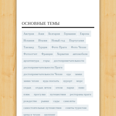
ОСНОВНЫЕ ТЕМЫ
Австрия
Азия
Болгария
Германия
Европа
Испания
Италия
Новый год
Португалия
Таиланд
Турция
Фото Праги
Фото Чехии
Фотоотчет
Франция
Хорватия
автомобили
архитектура
горы
достопримечательности
достопримечательности Праги
достопримечательности Чехии
еда
замки
замки чехии
куда поехать
курорт
море
отдых
отдых летом
отели
парки
пиво
пляж
прогулки
путешествия
рестораны праги
рождество
рынки
сады
самолеты
самостоятельные путешествия
советы туристам
цены в чехии
шоппинг