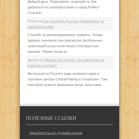
Добрый день. Подскажите, пожалуйста. Как
добраться из аэропорта Бове в город Реймс?
Спасибо.
Роман
на
Как смотреть русское телевидение за
границей онлайн
Спасибо за рекомендованные сервисы. Теперь
здорово экономлю при просмотре футбольных
трансляций на русском языке и белорусских
каналов. Привет всем из
Данила
на
Шопинг на Пхукете: что прикупить на
райском острове?
Мы всегда на Пхукете ради шоппинга едем в
торговые центры Central Patong и Jungceylon. Там
покупаем нужные фирмовые вещи, кроссовки.
ПОЛЕЗНЫЕ ССЫЛКИ
Авиабилеты по лучшим ценам