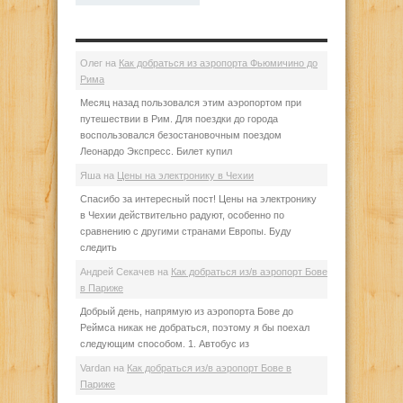
Олег
на
Как добраться из аэропорта Фьюмичино до
Рима
Месяц назад пользовался этим аэропортом при
путешествии в Рим. Для поездки до города
воспользовался безостановочным поездом
Леонардо Экспресс. Билет купил
Яша
на
Цены на электронику в Чехии
Спасибо за интересный пост! Цены на электронику
в Чехии действительно радуют, особенно по
сравнению с другими странами Европы. Буду
следить
Андрей Секачев
на
Как добраться из/в аэропорт Бове
в Париже
Добрый день, напрямую из аэропорта Бове до
Реймса никак не добраться, поэтому я бы поехал
следующим способом. 1. Автобус из
Vardan
на
Как добраться из/в аэропорт Бове в
Париже