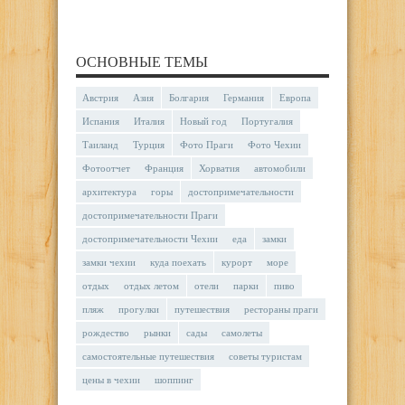
ОСНОВНЫЕ ТЕМЫ
Австрия
Азия
Болгария
Германия
Европа
Испания
Италия
Новый год
Португалия
Таиланд
Турция
Фото Праги
Фото Чехии
Фотоотчет
Франция
Хорватия
автомобили
архитектура
горы
достопримечательности
достопримечательности Праги
достопримечательности Чехии
еда
замки
замки чехии
куда поехать
курорт
море
отдых
отдых летом
отели
парки
пиво
пляж
прогулки
путешествия
рестораны праги
рождество
рынки
сады
самолеты
самостоятельные путешествия
советы туристам
цены в чехии
шоппинг