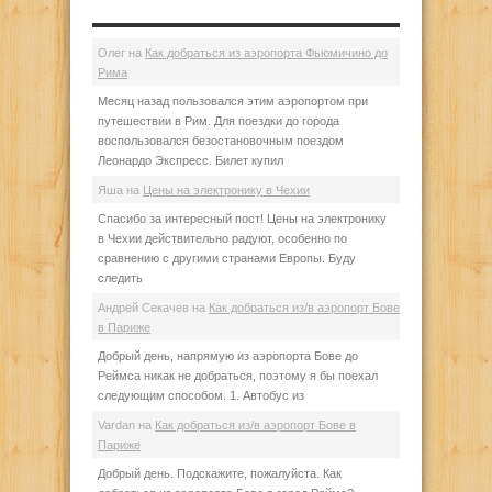
Олег
на
Как добраться из аэропорта Фьюмичино до
Рима
Месяц назад пользовался этим аэропортом при
путешествии в Рим. Для поездки до города
воспользовался безостановочным поездом
Леонардо Экспресс. Билет купил
Яша
на
Цены на электронику в Чехии
Спасибо за интересный пост! Цены на электронику
в Чехии действительно радуют, особенно по
сравнению с другими странами Европы. Буду
следить
Андрей Секачев
на
Как добраться из/в аэропорт Бове
в Париже
Добрый день, напрямую из аэропорта Бове до
Реймса никак не добраться, поэтому я бы поехал
следующим способом. 1. Автобус из
Vardan
на
Как добраться из/в аэропорт Бове в
Париже
Добрый день. Подскажите, пожалуйста. Как