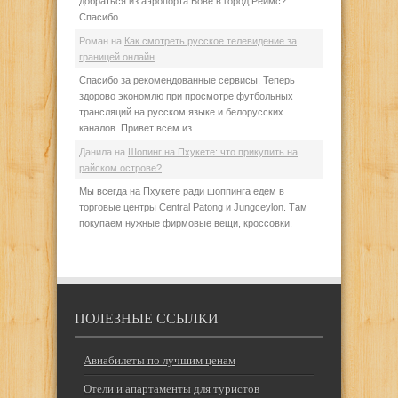
добраться из аэропорта Бове в город Реймс?
Спасибо.
Роман
на
Как смотреть русское телевидение за
границей онлайн
Спасибо за рекомендованные сервисы. Теперь
здорово экономлю при просмотре футбольных
трансляций на русском языке и белорусских
каналов. Привет всем из
Данила
на
Шопинг на Пхукете: что прикупить на
райском острове?
Мы всегда на Пхукете ради шоппинга едем в
торговые центры Central Patong и Jungceylon. Там
покупаем нужные фирмовые вещи, кроссовки.
ПОЛЕЗНЫЕ ССЫЛКИ
Авиабилеты по лучшим ценам
Отели и апартаменты для туристов