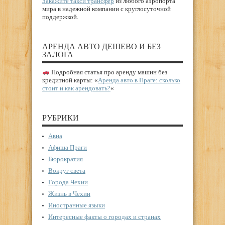
Закажите такси трансфер
из любого аэропорта
мира в надежной компании с круглосуточной
поддержкой.
АРЕНДА АВТО ДЕШЕВО И БЕЗ
ЗАЛОГА
Подробная статья про аренду машин без
кредитной карты: «
Аренда авто в Праге: сколько
стоит и как арендовать?
«
РУБРИКИ
Авиа
Афиша Праги
Бюрократия
Вокруг света
Города Чехии
Жизнь в Чехии
Иностранные языки
Интересные факты о городах и странах