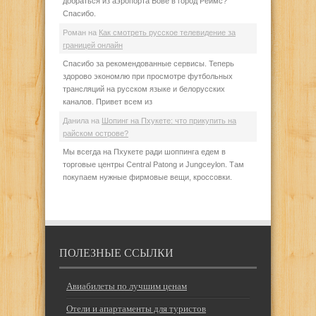
добраться из аэропорта Бове в город Реймс?
Спасибо.
Роман
на
Как смотреть русское телевидение за
границей онлайн
Спасибо за рекомендованные сервисы. Теперь
здорово экономлю при просмотре футбольных
трансляций на русском языке и белорусских
каналов. Привет всем из
Данила
на
Шопинг на Пхукете: что прикупить на
райском острове?
Мы всегда на Пхукете ради шоппинга едем в
торговые центры Central Patong и Jungceylon. Там
покупаем нужные фирмовые вещи, кроссовки.
ПОЛЕЗНЫЕ ССЫЛКИ
Авиабилеты по лучшим ценам
Отели и апартаменты для туристов