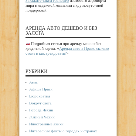
Закажите такси трансфер
из любого аэропорта
мира в надежной компании с круглосуточной
поддержкой.
АРЕНДА АВТО ДЕШЕВО И БЕЗ
ЗАЛОГА
Подробная статья про аренду машин без
кредитной карты: «
Аренда авто в Праге: сколько
стоит и как арендовать?
«
РУБРИКИ
Авиа
Афиша Праги
Бюрократия
Вокруг света
Города Чехии
Жизнь в Чехии
Иностранные языки
Интересные факты о городах и странах