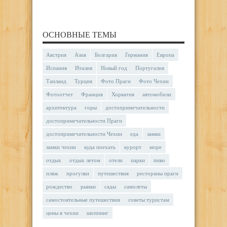
ОСНОВНЫЕ ТЕМЫ
Австрия
Азия
Болгария
Германия
Европа
Испания
Италия
Новый год
Португалия
Таиланд
Турция
Фото Праги
Фото Чехии
Фотоотчет
Франция
Хорватия
автомобили
архитектура
горы
достопримечательности
достопримечательности Праги
достопримечательности Чехии
еда
замки
замки чехии
куда поехать
курорт
море
отдых
отдых летом
отели
парки
пиво
пляж
прогулки
путешествия
рестораны праги
рождество
рынки
сады
самолеты
самостоятельные путешествия
советы туристам
цены в чехии
шоппинг