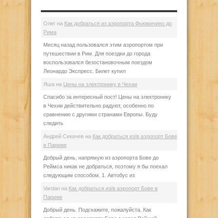
Олег
на
Как добраться из аэропорта Фьюмичино до
Рима
Месяц назад пользовался этим аэропортом при
путешествии в Рим. Для поездки до города
воспользовался безостановочным поездом
Леонардо Экспресс. Билет купил
Яша
на
Цены на электронику в Чехии
Спасибо за интересный пост! Цены на электронику
в Чехии действительно радуют, особенно по
сравнению с другими странами Европы. Буду
следить
Андрей Секачев
на
Как добраться из/в аэропорт Бове
в Париже
Добрый день, напрямую из аэропорта Бове до
Реймса никак не добраться, поэтому я бы поехал
следующим способом. 1. Автобус из
Vardan
на
Как добраться из/в аэропорт Бове в
Париже
Добрый день. Подскажите, пожалуйста. Как