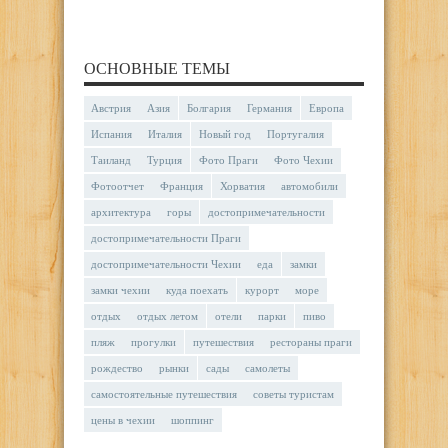
ОСНОВНЫЕ ТЕМЫ
Австрия
Азия
Болгария
Германия
Европа
Испания
Италия
Новый год
Португалия
Таиланд
Турция
Фото Праги
Фото Чехии
Фотоотчет
Франция
Хорватия
автомобили
архитектура
горы
достопримечательности
достопримечательности Праги
достопримечательности Чехии
еда
замки
замки чехии
куда поехать
курорт
море
отдых
отдых летом
отели
парки
пиво
пляж
прогулки
путешествия
рестораны праги
рождество
рынки
сады
самолеты
самостоятельные путешествия
советы туристам
цены в чехии
шоппинг