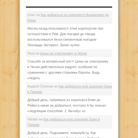
Олег
на
Как добраться из аэропорта Фьюмичино до
Рима
Месяц назад пользовался этим аэропортом при
путешествии в Рим. Для поездки до города
воспользовался безостановочным поездом
Леонардо Экспресс. Билет купил
Яша
на
Цены на электронику в Чехии
Спасибо за интересный пост! Цены на электронику
в Чехии действительно радуют, особенно по
сравнению с другими странами Европы. Буду
следить
Андрей Секачев
на
Как добраться из/в аэропорт Бове
в Париже
Добрый день, напрямую из аэропорта Бове до
Реймса никак не добраться, поэтому я бы поехал
следующим способом. 1. Автобус из
Vardan
на
Как добраться из/в аэропорт Бове в
Париже
Добрый день. Подскажите, пожалуйста. Как