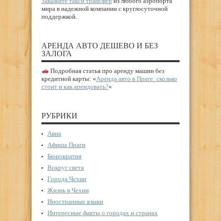
Закажите такси трансфер
из любого аэропорта
мира в надежной компании с круглосуточной
поддержкой.
АРЕНДА АВТО ДЕШЕВО И БЕЗ
ЗАЛОГА
Подробная статья про аренду машин без
кредитной карты: «
Аренда авто в Праге: сколько
стоит и как арендовать?
«
РУБРИКИ
Авиа
Афиша Праги
Бюрократия
Вокруг света
Города Чехии
Жизнь в Чехии
Иностранные языки
Интересные факты о городах и странах