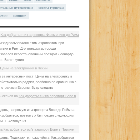
ятельные путешествия
советы туристам
чехии
шоппинг
а
Как добраться из аэропорта Фьюмичино до Рима
азад пользовался этим аэропортом при
твии в Рим. Для поездки до города
зовался безостановочным поездом Леонардо
с. Билет купил
Цены на электронику в Чехии
 за интересный пост! Цены на электронику в
ействительно радуют, особенно по сравнению с
 странами Европы. Буду следить
Секачев
на
Как добраться из/в аэропорт Бове в
день, напрямую из аэропорта Бове до Реймса
е добраться, поэтому я бы поехал следующим
м. 1. Автобус из
на
Как добраться из/в аэропорт Бове в Париже
день. Подскажите, пожалуйста. Как добраться