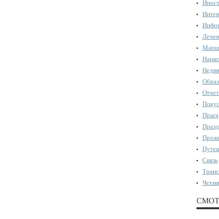
Иност
Интер
Инфор
Лечен
Марш
Нацио
Недви
Образ
Отчет
Поку
Прага
Празд
Прожи
Путеш
Связь
Транс
Чехия
СМОТ