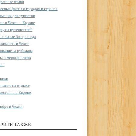
ранные языки
есные факты о городах и странах
мация для туристов
ие в Чехии и Европе
руты путешествий
нальные блюда и еда
жимость в Чехии
ование за рубежом
ы о мероприятиях
пки
ники
вание на отдыхе
ествия по Европе
порт в Чехии
РИТЕ ТАКЖЕ