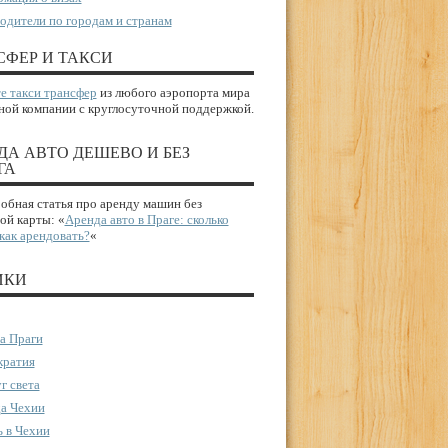
одители по городам и странам
СФЕР И ТАКСИ
е такси трансфер
из любого аэропорта мира
ной компании с круглосуточной поддержкой.
ДА АВТО ДЕШЕВО И БЕЗ
ГА
бная статья про аренду машин без
ой карты: «
Аренда авто в Праге: сколько
 как арендовать?
«
ИКИ
а Праги
ратия
г света
а Чехии
 в Чехии