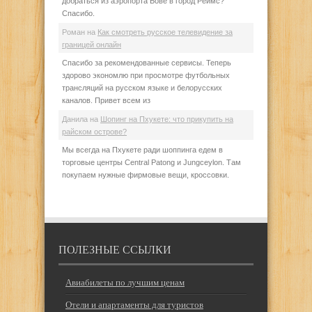
добраться из аэропорта Бове в город Реймс?
Спасибо.
Роман
на
Как смотреть русское телевидение за
границей онлайн
Спасибо за рекомендованные сервисы. Теперь
здорово экономлю при просмотре футбольных
трансляций на русском языке и белорусских
каналов. Привет всем из
Данила
на
Шопинг на Пхукете: что прикупить на
райском острове?
Мы всегда на Пхукете ради шоппинга едем в
торговые центры Central Patong и Jungceylon. Там
покупаем нужные фирмовые вещи, кроссовки.
ПОЛЕЗНЫЕ ССЫЛКИ
Авиабилеты по лучшим ценам
Отели и апартаменты для туристов