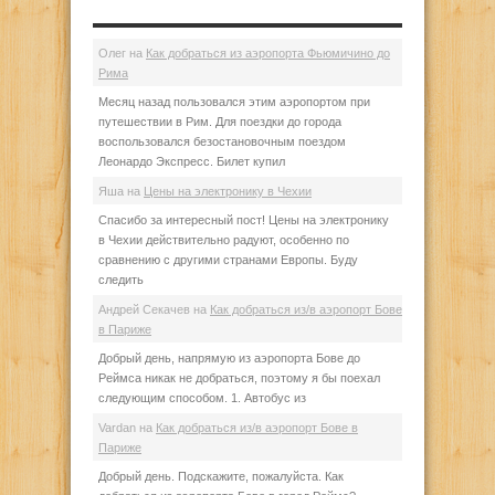
Олег
на
Как добраться из аэропорта Фьюмичино до
Рима
Месяц назад пользовался этим аэропортом при
путешествии в Рим. Для поездки до города
воспользовался безостановочным поездом
Леонардо Экспресс. Билет купил
Яша
на
Цены на электронику в Чехии
Спасибо за интересный пост! Цены на электронику
в Чехии действительно радуют, особенно по
сравнению с другими странами Европы. Буду
следить
Андрей Секачев
на
Как добраться из/в аэропорт Бове
в Париже
Добрый день, напрямую из аэропорта Бове до
Реймса никак не добраться, поэтому я бы поехал
следующим способом. 1. Автобус из
Vardan
на
Как добраться из/в аэропорт Бове в
Париже
Добрый день. Подскажите, пожалуйста. Как