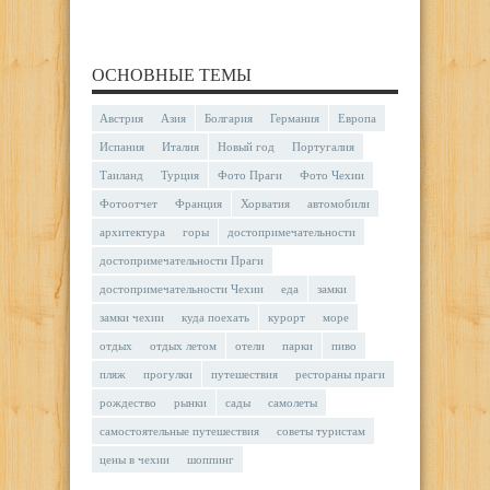
ОСНОВНЫЕ ТЕМЫ
Австрия
Азия
Болгария
Германия
Европа
Испания
Италия
Новый год
Португалия
Таиланд
Турция
Фото Праги
Фото Чехии
Фотоотчет
Франция
Хорватия
автомобили
архитектура
горы
достопримечательности
достопримечательности Праги
достопримечательности Чехии
еда
замки
замки чехии
куда поехать
курорт
море
отдых
отдых летом
отели
парки
пиво
пляж
прогулки
путешествия
рестораны праги
рождество
рынки
сады
самолеты
самостоятельные путешествия
советы туристам
цены в чехии
шоппинг