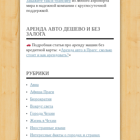
Закажите такси трансфер
из любого аэропорта
мира в надежной компании с круглосуточной
поддержкой.
АРЕНДА АВТО ДЕШЕВО И БЕЗ
ЗАЛОГА
Подробная статья про аренду машин без
кредитной карты: «
Аренда авто в Праге: сколько
стоит и как арендовать?
«
РУБРИКИ
Авиа
Афиша Праги
Бюрократия
Вокруг света
Города Чехии
Жизнь в Чехии
Иностранные языки
Интересные факты о городах и странах