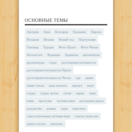
ОСНОВНЫЕ ТЕМЫ
Австрия
Азия
Болгария
Германия
Европа
Испания
Италия
Новый год
Португалия
Таиланд
Турция
Фото Праги
Фото Чехии
Фотоотчет
Франция
Хорватия
автомобили
архитектура
горы
достопримечательности
достопримечательности Праги
достопримечательности Чехии
еда
замки
замки чехии
куда поехать
курорт
море
отдых
отдых летом
отели
парки
пиво
пляж
прогулки
путешествия
рестораны праги
рождество
рынки
сады
самолеты
самостоятельные путешествия
советы туристам
цены в чехии
шоппинг