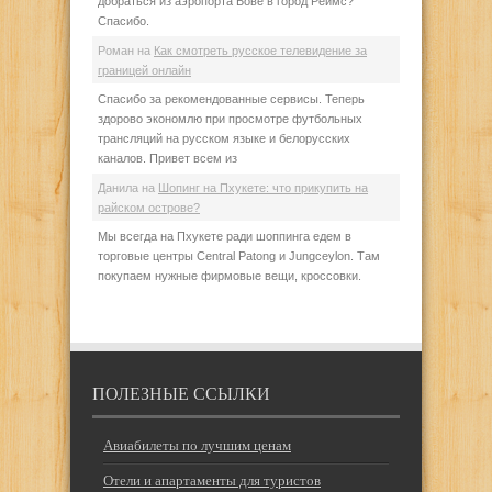
добраться из аэропорта Бове в город Реймс?
Спасибо.
Роман
на
Как смотреть русское телевидение за
границей онлайн
Спасибо за рекомендованные сервисы. Теперь
здорово экономлю при просмотре футбольных
трансляций на русском языке и белорусских
каналов. Привет всем из
Данила
на
Шопинг на Пхукете: что прикупить на
райском острове?
Мы всегда на Пхукете ради шоппинга едем в
торговые центры Central Patong и Jungceylon. Там
покупаем нужные фирмовые вещи, кроссовки.
ПОЛЕЗНЫЕ ССЫЛКИ
Авиабилеты по лучшим ценам
Отели и апартаменты для туристов