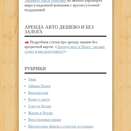
Закажите такси трансфер
из любого аэропорта
мира в надежной компании с круглосуточной
поддержкой.
АРЕНДА АВТО ДЕШЕВО И БЕЗ
ЗАЛОГА
Подробная статья про аренду машин без
кредитной карты: «
Аренда авто в Праге: сколько
стоит и как арендовать?
«
РУБРИКИ
Авиа
Афиша Праги
Бюрократия
Вокруг света
Города Чехии
Жизнь в Чехии
Иностранные языки
Интересные факты о городах и странах