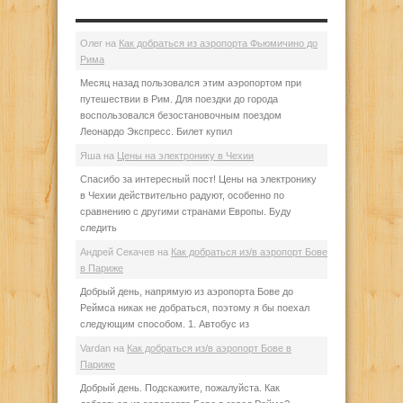
Олег
на
Как добраться из аэропорта Фьюмичино до
Рима
Месяц назад пользовался этим аэропортом при
путешествии в Рим. Для поездки до города
воспользовался безостановочным поездом
Леонардо Экспресс. Билет купил
Яша
на
Цены на электронику в Чехии
Спасибо за интересный пост! Цены на электронику
в Чехии действительно радуют, особенно по
сравнению с другими странами Европы. Буду
следить
Андрей Секачев
на
Как добраться из/в аэропорт Бове
в Париже
Добрый день, напрямую из аэропорта Бове до
Реймса никак не добраться, поэтому я бы поехал
следующим способом. 1. Автобус из
Vardan
на
Как добраться из/в аэропорт Бове в
Париже
Добрый день. Подскажите, пожалуйста. Как