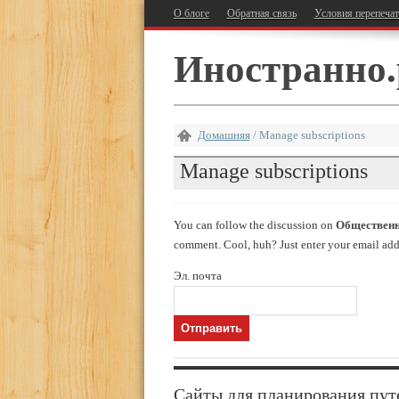
О блоге
Обратная связь
Условия перепеча
Иностранно.
Домашняя
/
Manage subscriptions
Manage subscriptions
You can follow the discussion on
Общественн
comment. Cool, huh? Just enter your email addr
Эл. почта
Сайты для планирования пут