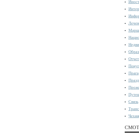
Иност
Интер
Инфор
Лечен
Марш
Нацио
Недви
Образ
Отчет
Поку
Прага
Празд
Прожи
Путеш
Связь
Транс
Чехия
СМОТ