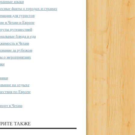
ранные языки
есные факты о городах и странах
мация для туристов
ие в Чехии и Европе
руты путешествий
нальные блюда и еда
жимость в Чехии
ование за рубежом
ы о мероприятиях
пки
ники
вание на отдыхе
ествия по Европе
порт в Чехии
РИТЕ ТАКЖЕ