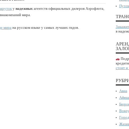
Путев
акруток
у
надежных
агентств официальных дилеров Аэрофлота,
авиакомпаний мира.
ТРАН
Закажит
де мира
на русском языке у самых лучших гидов.
в надеж
АРЕН
ЗАЛО
Подро
кредитн
стоит и
РУБР
Авиа
Афиш
Бюрок
Вокру
Город
Жизнь