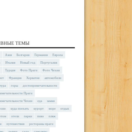
ВНЫЕ ТЕМЫ
Азия
Болгария
Германия
Европа
я
Италия
Новый год
Португалия
Турция
Фото Праги
Фото Чехии
чет
Франция
Хорватия
автомобили
тура
горы
достопримечательности
имечательности Праги
имечательности Чехии
еда
замки
ехии
куда поехать
курорт
море
отдых
етом
отели
парки
пиво
пляж
и
путешествия
рестораны праги
тво
рынки
сады
самолеты