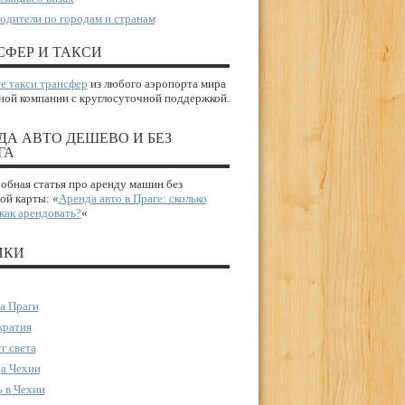
одители по городам и странам
СФЕР И ТАКСИ
е такси трансфер
из любого аэропорта мира
ной компании с круглосуточной поддержкой.
ДА АВТО ДЕШЕВО И БЕЗ
ГА
бная статья про аренду машин без
ой карты: «
Аренда авто в Праге: сколько
 как арендовать?
«
ИКИ
а Праги
ратия
г света
а Чехии
 в Чехии