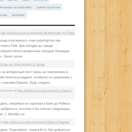
ятельные путешествия
советы туристам
чехии
шоппинг
а
Как добраться из аэропорта Фьюмичино до Рима
азад пользовался этим аэропортом при
твии в Рим. Для поездки до города
зовался безостановочным поездом Леонардо
с. Билет купил
Цены на электронику в Чехии
 за интересный пост! Цены на электронику в
ействительно радуют, особенно по сравнению с
 странами Европы. Буду следить
Секачев
на
Как добраться из/в аэропорт Бове в
день, напрямую из аэропорта Бове до Реймса
е добраться, поэтому я бы поехал следующим
м. 1. Автобус из
на
Как добраться из/в аэропорт Бове в Париже
день. Подскажите, пожалуйста. Как добраться