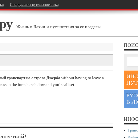
тки
Инструменты путешественника
ру
Жизнь в Чехии и путешествия за ее пределы
ПОИС
ИНС
ый транспорт на острове Джерба
without having to leave a
ПУТ
ess in the form here below and you’re all set.
РУС
В Л
ИНФО
Транс
ешествий!
Инфор