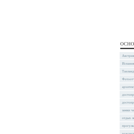
ОСНО
Австрия
Испани
Таиланд
Фотоот
архитек
достопр
достопр
замки ч
отдых л
прогулк
рождес