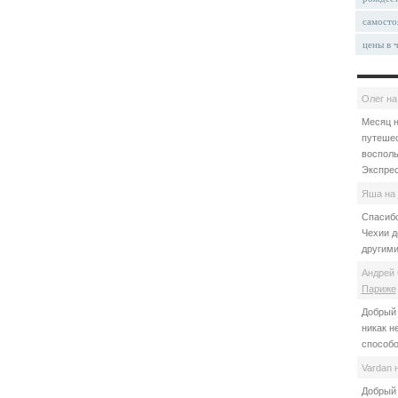
самосто
цены в 
Олег
н
Месяц н
путешес
восполь
Экспрес
Яша
на
Спасибо
Чехии д
другими
Андрей 
Париже
Добрый 
никак н
способо
Vardan
Добрый 