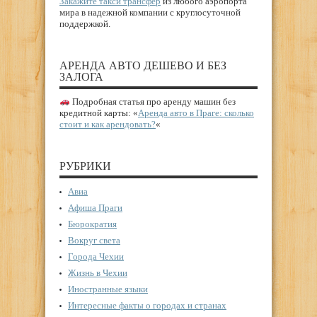
Закажите такси трансфер
из любого аэропорта
мира в надежной компании с круглосуточной
поддержкой.
АРЕНДА АВТО ДЕШЕВО И БЕЗ
ЗАЛОГА
Подробная статья про аренду машин без
кредитной карты: «
Аренда авто в Праге: сколько
стоит и как арендовать?
«
РУБРИКИ
Авиа
Афиша Праги
Бюрократия
Вокруг света
Города Чехии
Жизнь в Чехии
Иностранные языки
Интересные факты о городах и странах