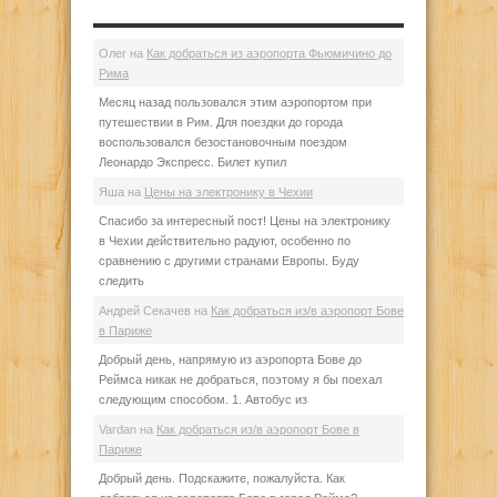
Олег
на
Как добраться из аэропорта Фьюмичино до
Рима
Месяц назад пользовался этим аэропортом при
путешествии в Рим. Для поездки до города
воспользовался безостановочным поездом
Леонардо Экспресс. Билет купил
Яша
на
Цены на электронику в Чехии
Спасибо за интересный пост! Цены на электронику
в Чехии действительно радуют, особенно по
сравнению с другими странами Европы. Буду
следить
Андрей Секачев
на
Как добраться из/в аэропорт Бове
в Париже
Добрый день, напрямую из аэропорта Бове до
Реймса никак не добраться, поэтому я бы поехал
следующим способом. 1. Автобус из
Vardan
на
Как добраться из/в аэропорт Бове в
Париже
Добрый день. Подскажите, пожалуйста. Как