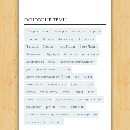
ОСНОВНЫЕ ТЕМЫ
Австрия
Азия
Болгария
Германия
Европа
Испания
Италия
Новый год
Португалия
Таиланд
Турция
Фото Праги
Фото Чехии
Фотоотчет
Франция
Хорватия
автомобили
архитектура
горы
достопримечательности
достопримечательности Праги
достопримечательности Чехии
еда
замки
замки чехии
куда поехать
курорт
море
отдых
отдых летом
отели
парки
пиво
пляж
прогулки
путешествия
рестораны праги
рождество
рынки
сады
самолеты
самостоятельные путешествия
советы туристам
цены в чехии
шоппинг