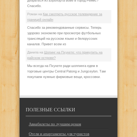
добраться из аэропорта Бове в город Реймс?
Спасибо.
Роман
на
Как смотреть русское телевидение за
границей онлайн
Спасибо за рекомендованные сервисы. Теперь
здорово экономлю при просмотре футбольных
трансляций на русском языке и белорусских
каналов. Привет всем из
Данила
на
Шопинг на Пхукете: что прикупить на
райском острове?
Мы всегда на Пхукете ради шоппинга едем в
торговые центры Central Patong и Jungceylon. Там
покупаем нужные фирмовые вещи, кроссовки.
ПОЛЕЗНЫЕ ССЫЛКИ
Авиабилеты по лучшим ценам
Отели и апартаменты для туристов