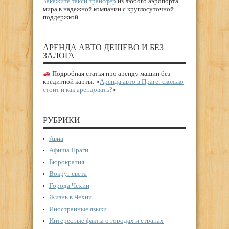
Закажите такси трансфер
из любого аэропорта
мира в надежной компании с круглосуточной
поддержкой.
АРЕНДА АВТО ДЕШЕВО И БЕЗ
ЗАЛОГА
Подробная статья про аренду машин без
кредитной карты: «
Аренда авто в Праге: сколько
стоит и как арендовать?
«
РУБРИКИ
Авиа
Афиша Праги
Бюрократия
Вокруг света
Города Чехии
Жизнь в Чехии
Иностранные языки
Интересные факты о городах и странах