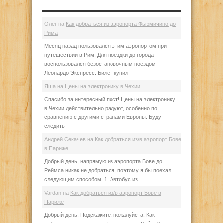
Олег
на
Как добраться из аэропорта Фьюмичино до
Рима
Месяц назад пользовался этим аэропортом при
путешествии в Рим. Для поездки до города
воспользовался безостановочным поездом
Леонардо Экспресс. Билет купил
Яша
на
Цены на электронику в Чехии
Спасибо за интересный пост! Цены на электронику
в Чехии действительно радуют, особенно по
сравнению с другими странами Европы. Буду
следить
Андрей Секачев
на
Как добраться из/в аэропорт Бове
в Париже
Добрый день, напрямую из аэропорта Бове до
Реймса никак не добраться, поэтому я бы поехал
следующим способом. 1. Автобус из
Vardan
на
Как добраться из/в аэропорт Бове в
Париже
Добрый день. Подскажите, пожалуйста. Как