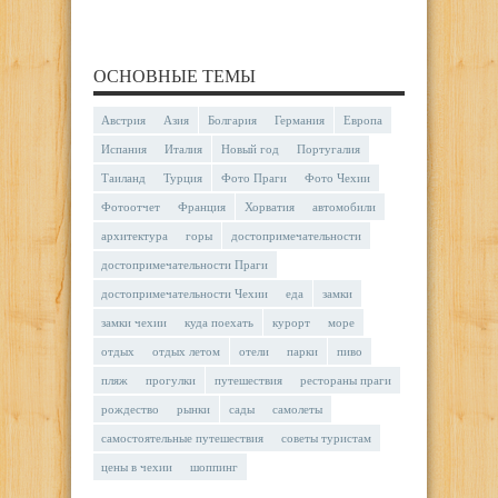
ОСНОВНЫЕ ТЕМЫ
Австрия
Азия
Болгария
Германия
Европа
Испания
Италия
Новый год
Португалия
Таиланд
Турция
Фото Праги
Фото Чехии
Фотоотчет
Франция
Хорватия
автомобили
архитектура
горы
достопримечательности
достопримечательности Праги
достопримечательности Чехии
еда
замки
замки чехии
куда поехать
курорт
море
отдых
отдых летом
отели
парки
пиво
пляж
прогулки
путешествия
рестораны праги
рождество
рынки
сады
самолеты
самостоятельные путешествия
советы туристам
цены в чехии
шоппинг