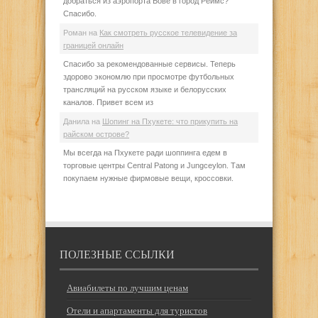
добраться из аэропорта Бове в город Реймс?
Спасибо.
Роман
на
Как смотреть русское телевидение за
границей онлайн
Спасибо за рекомендованные сервисы. Теперь
здорово экономлю при просмотре футбольных
трансляций на русском языке и белорусских
каналов. Привет всем из
Данила
на
Шопинг на Пхукете: что прикупить на
райском острове?
Мы всегда на Пхукете ради шоппинга едем в
торговые центры Central Patong и Jungceylon. Там
покупаем нужные фирмовые вещи, кроссовки.
ПОЛЕЗНЫЕ ССЫЛКИ
Авиабилеты по лучшим ценам
Отели и апартаменты для туристов