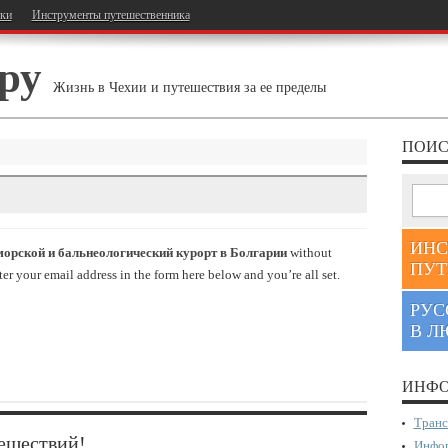
тки
Инструменты путешественника
ру
Жизнь в Чехии и путешествия за ее пределы
ПОИС
ИНС
морской и бальнеологический курорт в Болгарии
without
ПУТ
r your email address in the form here below and you’re all set.
РУС
В Л
ИНФО
Транс
ешествий!
Инфор