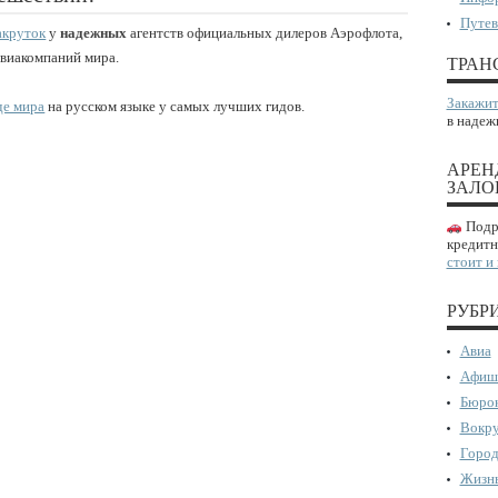
Путев
акруток
у
надежных
агентств официальных дилеров Аэрофлота,
авиакомпаний мира.
ТРАН
Закажит
де мира
на русском языке у самых лучших гидов.
в надеж
АРЕН
ЗАЛО
Подро
кредитн
стоит и
РУБР
Авиа
Афиш
Бюрок
Вокру
Город
Жизнь