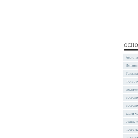
ОСНО
Австрия
Испани
Таиланд
Фотоот
архитек
достопр
достопр
замки ч
отдых л
прогулк
рождес