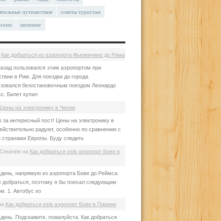
ятельные путешествия
советы туристам
чехии
шоппинг
а
Как добраться из аэропорта Фьюмичино до Рима
азад пользовался этим аэропортом при
твии в Рим. Для поездки до города
зовался безостановочным поездом Леонардо
с. Билет купил
Цены на электронику в Чехии
 за интересный пост! Цены на электронику в
ействительно радуют, особенно по сравнению с
 странами Европы. Буду следить
Секачев
на
Как добраться из/в аэропорт Бове в
день, напрямую из аэропорта Бове до Реймса
е добраться, поэтому я бы поехал следующим
м. 1. Автобус из
на
Как добраться из/в аэропорт Бове в Париже
день. Подскажите, пожалуйста. Как добраться