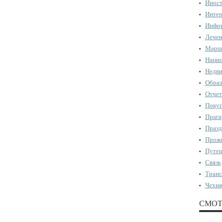
Иност
Интер
Инфор
Лечен
Марш
Нацио
Недви
Образ
Отчет
Поку
Прага
Празд
Прожи
Путеш
Связь
Транс
Чехия
СМОТ