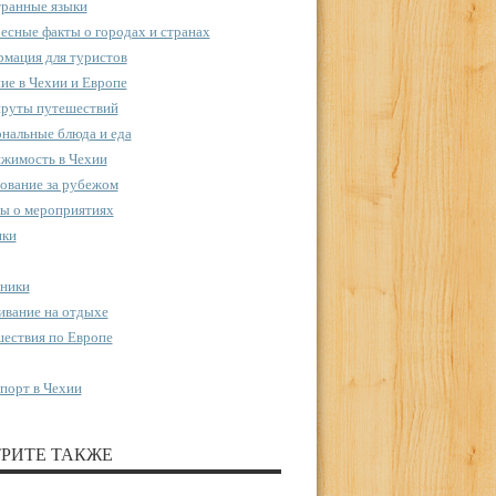
ранные языки
есные факты о городах и странах
мация для туристов
ие в Чехии и Европе
руты путешествий
нальные блюда и еда
жимость в Чехии
ование за рубежом
ы о мероприятиях
пки
ники
вание на отдыхе
ествия по Европе
порт в Чехии
РИТЕ ТАКЖЕ