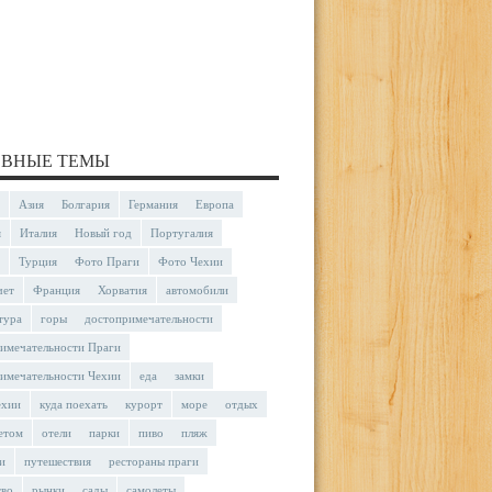
ВНЫЕ ТЕМЫ
Азия
Болгария
Германия
Европа
я
Италия
Новый год
Португалия
Турция
Фото Праги
Фото Чехии
чет
Франция
Хорватия
автомобили
тура
горы
достопримечательности
имечательности Праги
имечательности Чехии
еда
замки
ехии
куда поехать
курорт
море
отдых
етом
отели
парки
пиво
пляж
и
путешествия
рестораны праги
тво
рынки
сады
самолеты