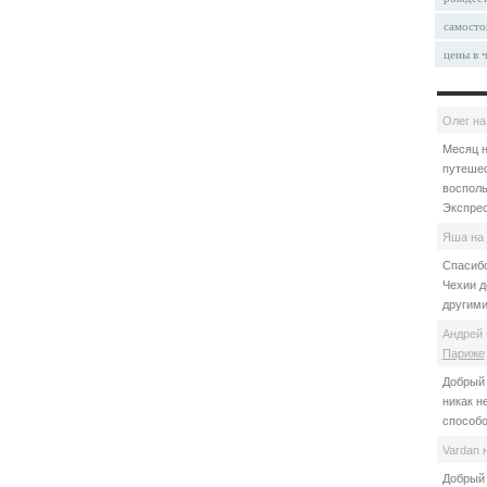
самосто
цены в 
Олег
н
Месяц н
путешес
восполь
Экспрес
Яша
на
Спасибо
Чехии д
другими
Андрей 
Париже
Добрый 
никак н
способо
Vardan
Добрый 