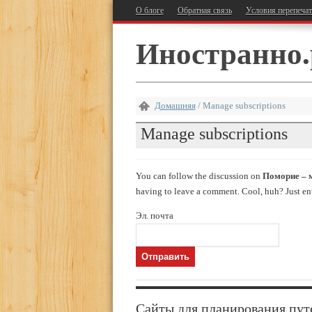
О блоге
Обратная связь
Условия перепеча
Иностранно.
Домашняя
/
Manage subscriptions
Manage subscriptions
You can follow the discussion on
Поморие – 
having to leave a comment. Cool, huh? Just ente
Эл. почта
Сайты для планирования пут