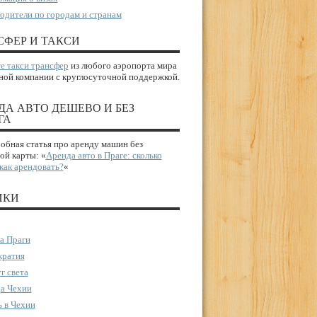
одители по городам и странам
СФЕР И ТАКСИ
е такси трансфер
из любого аэропорта мира
ной компании с круглосуточной поддержкой.
ДА АВТО ДЕШЕВО И БЕЗ
ГА
бная статья про аренду машин без
ой карты: «
Аренда авто в Праге: сколько
 как арендовать?
«
ИКИ
а Праги
ратия
г света
а Чехии
 в Чехии