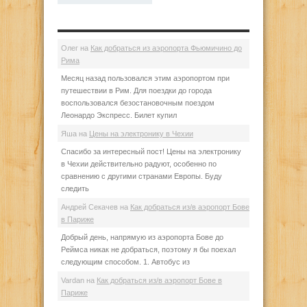
Олег
на
Как добраться из аэропорта Фьюмичино до
Рима
Месяц назад пользовался этим аэропортом при
путешествии в Рим. Для поездки до города
воспользовался безостановочным поездом
Леонардо Экспресс. Билет купил
Яша
на
Цены на электронику в Чехии
Спасибо за интересный пост! Цены на электронику
в Чехии действительно радуют, особенно по
сравнению с другими странами Европы. Буду
следить
Андрей Секачев
на
Как добраться из/в аэропорт Бове
в Париже
Добрый день, напрямую из аэропорта Бове до
Реймса никак не добраться, поэтому я бы поехал
следующим способом. 1. Автобус из
Vardan
на
Как добраться из/в аэропорт Бове в
Париже