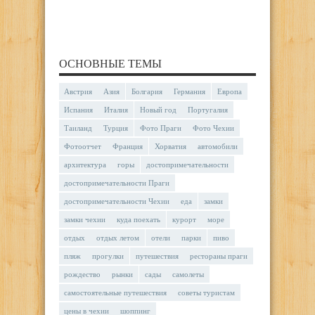
ОСНОВНЫЕ ТЕМЫ
Австрия
Азия
Болгария
Германия
Европа
Испания
Италия
Новый год
Португалия
Таиланд
Турция
Фото Праги
Фото Чехии
Фотоотчет
Франция
Хорватия
автомобили
архитектура
горы
достопримечательности
достопримечательности Праги
достопримечательности Чехии
еда
замки
замки чехии
куда поехать
курорт
море
отдых
отдых летом
отели
парки
пиво
пляж
прогулки
путешествия
рестораны праги
рождество
рынки
сады
самолеты
самостоятельные путешествия
советы туристам
цены в чехии
шоппинг