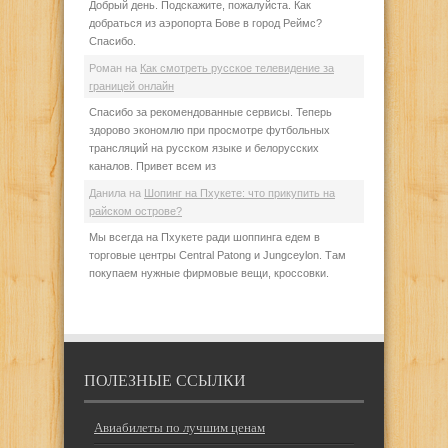
Добрый день. Подскажите, пожалуйста. Как
добраться из аэропорта Бове в город Реймс?
Спасибо.
Роман
на
Как смотреть русское телевидение за
границей онлайн
Спасибо за рекомендованные сервисы. Теперь
здорово экономлю при просмотре футбольных
трансляций на русском языке и белорусских
каналов. Привет всем из
Данила
на
Шопинг на Пхукете: что прикупить на
райском острове?
Мы всегда на Пхукете ради шоппинга едем в
торговые центры Central Patong и Jungceylon. Там
покупаем нужные фирмовые вещи, кроссовки.
ПОЛЕЗНЫЕ ССЫЛКИ
Авиабилеты по лучшим ценам