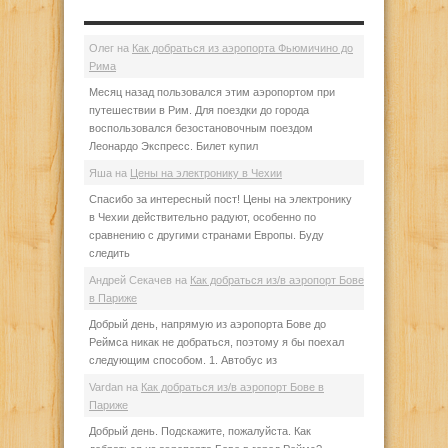
Олег
на
Как добраться из аэропорта Фьюмичино до
Рима
Месяц назад пользовался этим аэропортом при
путешествии в Рим. Для поездки до города
воспользовался безостановочным поездом
Леонардо Экспресс. Билет купил
Яша
на
Цены на электронику в Чехии
Спасибо за интересный пост! Цены на электронику
в Чехии действительно радуют, особенно по
сравнению с другими странами Европы. Буду
следить
Андрей Секачев
на
Как добраться из/в аэропорт Бове
в Париже
Добрый день, напрямую из аэропорта Бове до
Реймса никак не добраться, поэтому я бы поехал
следующим способом. 1. Автобус из
Vardan
на
Как добраться из/в аэропорт Бове в
Париже
Добрый день. Подскажите, пожалуйста. Как