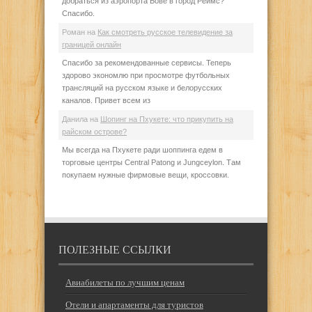
добраться из аэропорта Бове в город Реймс?
Спасибо.
Роман
на
Как смотреть русское телевидение за
границей онлайн
Спасибо за рекомендованные сервисы. Теперь
здорово экономлю при просмотре футбольных
трансляций на русском языке и белорусских
каналов. Привет всем из
Данила
на
Шопинг на Пхукете: что прикупить на
райском острове?
Мы всегда на Пхукете ради шоппинга едем в
торговые центры Central Patong и Jungceylon. Там
покупаем нужные фирмовые вещи, кроссовки.
ПОЛЕЗНЫЕ ССЫЛКИ
Авиабилеты по лучшим ценам
Отели и апартаменты для туристов