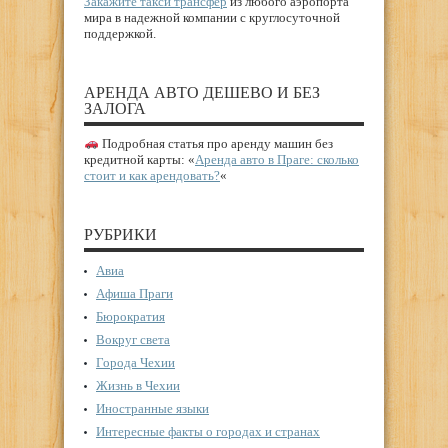
Закажите такси трансфер
из любого аэропорта
мира в надежной компании с круглосуточной
поддержкой.
АРЕНДА АВТО ДЕШЕВО И БЕЗ
ЗАЛОГА
Подробная статья про аренду машин без
кредитной карты: «
Аренда авто в Праге: сколько
стоит и как арендовать?
«
РУБРИКИ
Авиа
Афиша Праги
Бюрократия
Вокруг света
Города Чехии
Жизнь в Чехии
Иностранные языки
Интересные факты о городах и странах