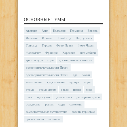
ОСНОВНЫЕ ТЕМЫ
Австрия
Азия
Болгария
Германия
Европа
Испания
Италия
Новый год
Португалия
Таиланд
Турция
Фото Праги
Фото Чехии
Фотоотчет
Франция
Хорватия
автомобили
архитектура
горы
достопримечательности
достопримечательности Праги
достопримечательности Чехии
еда
замки
замки чехии
куда поехать
курорт
море
отдых
отдых летом
отели
парки
пиво
пляж
прогулки
путешествия
рестораны праги
рождество
рынки
сады
самолеты
самостоятельные путешествия
советы туристам
цены в чехии
шоппинг