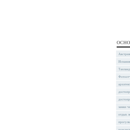
ОСНО
Австрия
Испани
Таиланд
Фотоот
архитек
достопр
достопр
замки ч
отдых л
прогулк
рождес