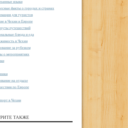
ранные языки
есные факты о городах и странах
мация для туристов
ие в Чехии и Европе
руты путешествий
нальные блюда и еда
жимость в Чехии
ование за рубежом
ы о мероприятиях
пки
ники
вание на отдыхе
ествия по Европе
порт в Чехии
РИТЕ ТАКЖЕ