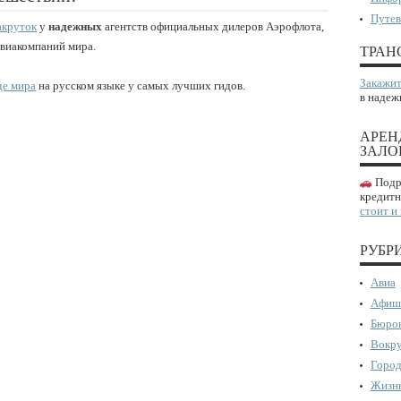
Путев
акруток
у
надежных
агентств официальных дилеров Аэрофлота,
авиакомпаний мира.
ТРАН
Закажит
де мира
на русском языке у самых лучших гидов.
в надеж
АРЕН
ЗАЛО
Подро
кредитн
стоит и
РУБР
Авиа
Афиш
Бюрок
Вокру
Город
Жизнь