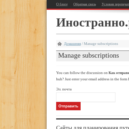
О блоге
Обратная связь
Условия перепеча
Иностранно.
Домашняя
/
Manage subscriptions
Manage subscriptions
You can follow the discussion on
Как отправ
huh? Just enter your email address in the form 
Эл. почта
Сайты для планирования пут