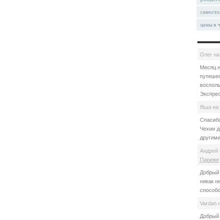
самосто
цены в 
Олег
н
Месяц н
путешес
восполь
Экспрес
Яша
на
Спасибо
Чехии д
другими
Андрей 
Париже
Добрый 
никак н
способо
Vardan
Добрый 