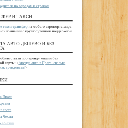
одители по городам и странам
СФЕР И ТАКСИ
е такси трансфер
из любого аэропорта мира
ной компании с круглосуточной поддержкой.
ДА АВТО ДЕШЕВО И БЕЗ
ГА
бная статья про аренду машин без
ой карты: «
Аренда авто в Праге: сколько
 как арендовать?
«
ИКИ
а Праги
ратия
г света
а Чехии
 в Чехии