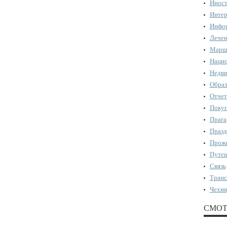
Иност
Интер
Инфор
Лечен
Марш
Нацио
Недви
Образ
Отчет
Поку
Прага
Празд
Прожи
Путеш
Связь
Транс
Чехия
СМОТ