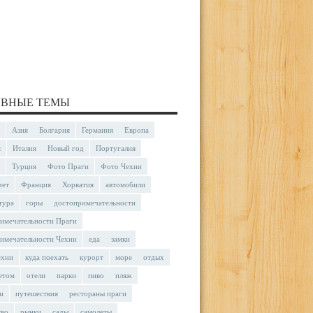
ВНЫЕ ТЕМЫ
Азия
Болгария
Германия
Европа
я
Италия
Новый год
Португалия
Турция
Фото Праги
Фото Чехии
чет
Франция
Хорватия
автомобили
тура
горы
достопримечательности
имечательности Праги
имечательности Чехии
еда
замки
ехии
куда поехать
курорт
море
отдых
етом
отели
парки
пиво
пляж
и
путешествия
рестораны праги
тво
рынки
сады
самолеты