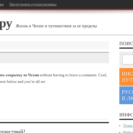
тки
Инструменты путешественника
ру
Жизнь в Чехии и путешествия за ее пределы
ПОИС
ИНС
ить открытку из Чехии
without having to leave a comment. Cool,
ПУТ
here below and you’re all set.
РУС
В Л
ИНФО
Транс
ешествий!
Инфор