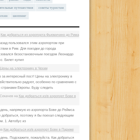
ятельные путешествия
советы туристам
чехии
шоппинг
а
Как добраться из аэропорта Фьюмичино до Рима
азад пользовался этим аэропортом при
твии в Рим. Для поездки до города
зовался безостановочным поездом Леонардо
с. Билет купил
Цены на электронику в Чехии
 за интересный пост! Цены на электронику в
ействительно радуют, особенно по сравнению с
 странами Европы. Буду следить
Секачев
на
Как добраться из/в аэропорт Бове в
день, напрямую из аэропорта Бове до Реймса
е добраться, поэтому я бы поехал следующим
м. 1. Автобус из
на
Как добраться из/в аэропорт Бове в Париже
день. Подскажите, пожалуйста. Как добраться