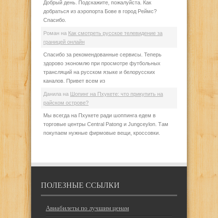
Добрый день. Подскажите, пожалуйста. Как
добраться из аэропорта Бове в город Реймс?
Спасибо.
Роман
на
Как смотреть русское телевидение за
границей онлайн
Спасибо за рекомендованные сервисы. Теперь
здорово экономлю при просмотре футбольных
трансляций на русском языке и белорусских
каналов. Привет всем из
Данила
на
Шопинг на Пхукете: что прикупить на
райском острове?
Мы всегда на Пхукете ради шоппинга едем в
торговые центры Central Patong и Jungceylon. Там
покупаем нужные фирмовые вещи, кроссовки.
ПОЛЕЗНЫЕ ССЫЛКИ
Авиабилеты по лучшим ценам