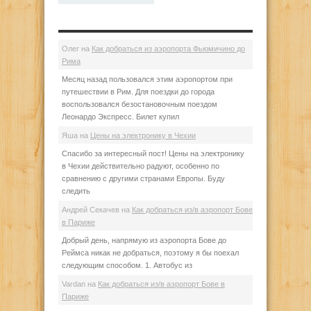
Олег
на
Как добраться из аэропорта Фьюмичино до
Рима
Месяц назад пользовался этим аэропортом при
путешествии в Рим. Для поездки до города
воспользовался безостановочным поездом
Леонардо Экспресс. Билет купил
Яша
на
Цены на электронику в Чехии
Спасибо за интересный пост! Цены на электронику
в Чехии действительно радуют, особенно по
сравнению с другими странами Европы. Буду
следить
Андрей Секачев
на
Как добраться из/в аэропорт Бове
в Париже
Добрый день, напрямую из аэропорта Бове до
Реймса никак не добраться, поэтому я бы поехал
следующим способом. 1. Автобус из
Vardan
на
Как добраться из/в аэропорт Бове в
Париже