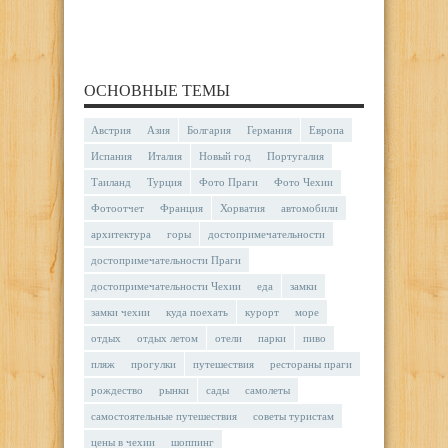
ОСНОВНЫЕ ТЕМЫ
Австрия
Азия
Болгария
Германия
Европа
Испания
Италия
Новый год
Португалия
Таиланд
Турция
Фото Праги
Фото Чехии
Фотоотчет
Франция
Хорватия
автомобили
архитектура
горы
достопримечательности
достопримечательности Праги
достопримечательности Чехии
еда
замки
замки чехии
куда поехать
курорт
море
отдых
отдых летом
отели
парки
пиво
пляж
прогулки
путешествия
рестораны праги
рождество
рынки
сады
самолеты
самостоятельные путешествия
советы туристам
цены в чехии
шоппинг