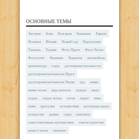
ОСНОВНЫЕ ТЕМЫ
Австрия
Азия
Болгария
Германия
Европа
Испания
Италия
Новый год
Португалия
Таиланд
Турция
Фото Праги
Фото Чехии
Фотоотчет
Франция
Хорватия
автомобили
архитектура
горы
достопримечательности
достопримечательности Праги
достопримечательности Чехии
еда
замки
замки чехии
куда поехать
курорт
море
отдых
отдых летом
отели
парки
пиво
пляж
прогулки
путешествия
рестораны праги
рождество
рынки
сады
самолеты
самостоятельные путешествия
советы туристам
цены в чехии
шоппинг