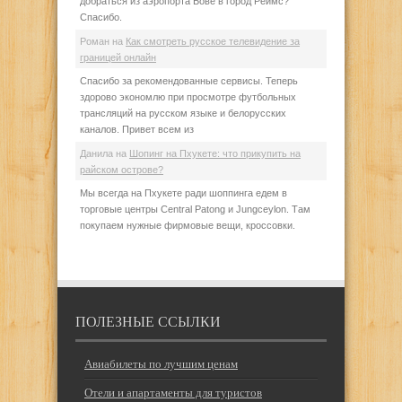
добраться из аэропорта Бове в город Реймс?
Спасибо.
Роман
на
Как смотреть русское телевидение за
границей онлайн
Спасибо за рекомендованные сервисы. Теперь
здорово экономлю при просмотре футбольных
трансляций на русском языке и белорусских
каналов. Привет всем из
Данила
на
Шопинг на Пхукете: что прикупить на
райском острове?
Мы всегда на Пхукете ради шоппинга едем в
торговые центры Central Patong и Jungceylon. Там
покупаем нужные фирмовые вещи, кроссовки.
ПОЛЕЗНЫЕ ССЫЛКИ
Авиабилеты по лучшим ценам
Отели и апартаменты для туристов