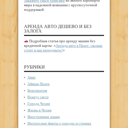
Закажите такси трансфер
из любого аэропорта
мира в надежной компании с круглосуточной
поддержкой.
АРЕНДА АВТО ДЕШЕВО И БЕЗ
ЗАЛОГА
Подробная статья про аренду машин без
кредитной карты: «
Аренда авто в Праге: сколько
стоит и как арендовать?
«
РУБРИКИ
Авиа
Афиша Праги
Бюрократия
Вокруг света
Города Чехии
Жизнь в Чехии
Иностранные языки
Интересные факты о городах и странах