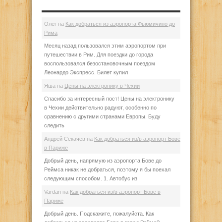
Олег
на
Как добраться из аэропорта Фьюмичино до
Рима
Месяц назад пользовался этим аэропортом при
путешествии в Рим. Для поездки до города
воспользовался безостановочным поездом
Леонардо Экспресс. Билет купил
Яша
на
Цены на электронику в Чехии
Спасибо за интересный пост! Цены на электронику
в Чехии действительно радуют, особенно по
сравнению с другими странами Европы. Буду
следить
Андрей Секачев
на
Как добраться из/в аэропорт Бове
в Париже
Добрый день, напрямую из аэропорта Бове до
Реймса никак не добраться, поэтому я бы поехал
следующим способом. 1. Автобус из
Vardan
на
Как добраться из/в аэропорт Бове в
Париже
Добрый день. Подскажите, пожалуйста. Как