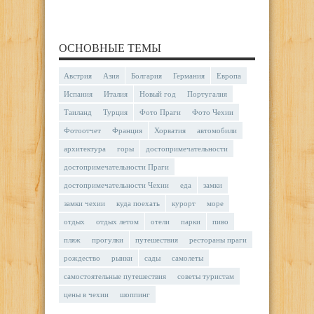
ОСНОВНЫЕ ТЕМЫ
Австрия
Азия
Болгария
Германия
Европа
Испания
Италия
Новый год
Португалия
Таиланд
Турция
Фото Праги
Фото Чехии
Фотоотчет
Франция
Хорватия
автомобили
архитектура
горы
достопримечательности
достопримечательности Праги
достопримечательности Чехии
еда
замки
замки чехии
куда поехать
курорт
море
отдых
отдых летом
отели
парки
пиво
пляж
прогулки
путешествия
рестораны праги
рождество
рынки
сады
самолеты
самостоятельные путешествия
советы туристам
цены в чехии
шоппинг