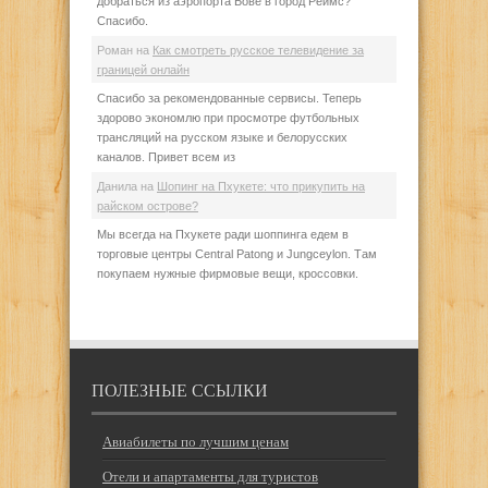
добраться из аэропорта Бове в город Реймс?
Спасибо.
Роман
на
Как смотреть русское телевидение за
границей онлайн
Спасибо за рекомендованные сервисы. Теперь
здорово экономлю при просмотре футбольных
трансляций на русском языке и белорусских
каналов. Привет всем из
Данила
на
Шопинг на Пхукете: что прикупить на
райском острове?
Мы всегда на Пхукете ради шоппинга едем в
торговые центры Central Patong и Jungceylon. Там
покупаем нужные фирмовые вещи, кроссовки.
ПОЛЕЗНЫЕ ССЫЛКИ
Авиабилеты по лучшим ценам
Отели и апартаменты для туристов