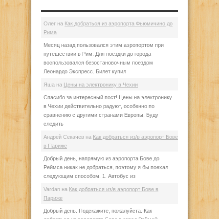
Олег
на
Как добраться из аэропорта Фьюмичино до
Рима
Месяц назад пользовался этим аэропортом при
путешествии в Рим. Для поездки до города
воспользовался безостановочным поездом
Леонардо Экспресс. Билет купил
Яша
на
Цены на электронику в Чехии
Спасибо за интересный пост! Цены на электронику
в Чехии действительно радуют, особенно по
сравнению с другими странами Европы. Буду
следить
Андрей Секачев
на
Как добраться из/в аэропорт Бове
в Париже
Добрый день, напрямую из аэропорта Бове до
Реймса никак не добраться, поэтому я бы поехал
следующим способом. 1. Автобус из
Vardan
на
Как добраться из/в аэропорт Бове в
Париже
Добрый день. Подскажите, пожалуйста. Как