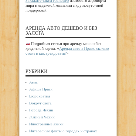
Закажите такси трансфер
из любого аэропорта
мира в надежной компании с круглосуточной
поддержкой.
АРЕНДА АВТО ДЕШЕВО И БЕЗ
ЗАЛОГА
Подробная статья про аренду машин без
кредитной карты: «
Аренда авто в Праге: сколько
стоит и как арендовать?
«
РУБРИКИ
Авиа
Афиша Праги
Бюрократия
Вокруг света
Города Чехии
Жизнь в Чехии
Иностранные языки
Интересные факты о городах и странах