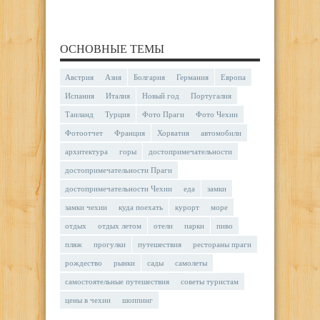
ОСНОВНЫЕ ТЕМЫ
Австрия
Азия
Болгария
Германия
Европа
Испания
Италия
Новый год
Португалия
Таиланд
Турция
Фото Праги
Фото Чехии
Фотоотчет
Франция
Хорватия
автомобили
архитектура
горы
достопримечательности
достопримечательности Праги
достопримечательности Чехии
еда
замки
замки чехии
куда поехать
курорт
море
отдых
отдых летом
отели
парки
пиво
пляж
прогулки
путешествия
рестораны праги
рождество
рынки
сады
самолеты
самостоятельные путешествия
советы туристам
цены в чехии
шоппинг