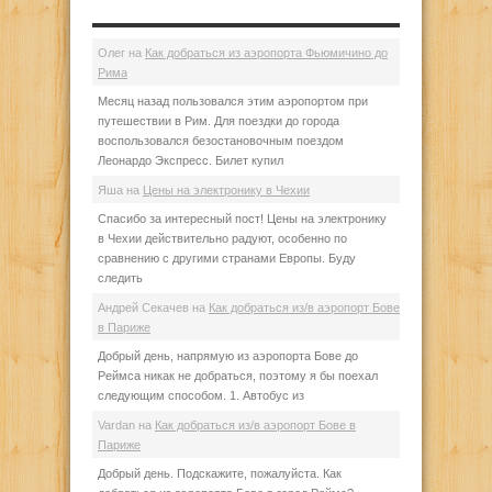
Олег
на
Как добраться из аэропорта Фьюмичино до
Рима
Месяц назад пользовался этим аэропортом при
путешествии в Рим. Для поездки до города
воспользовался безостановочным поездом
Леонардо Экспресс. Билет купил
Яша
на
Цены на электронику в Чехии
Спасибо за интересный пост! Цены на электронику
в Чехии действительно радуют, особенно по
сравнению с другими странами Европы. Буду
следить
Андрей Секачев
на
Как добраться из/в аэропорт Бове
в Париже
Добрый день, напрямую из аэропорта Бове до
Реймса никак не добраться, поэтому я бы поехал
следующим способом. 1. Автобус из
Vardan
на
Как добраться из/в аэропорт Бове в
Париже
Добрый день. Подскажите, пожалуйста. Как