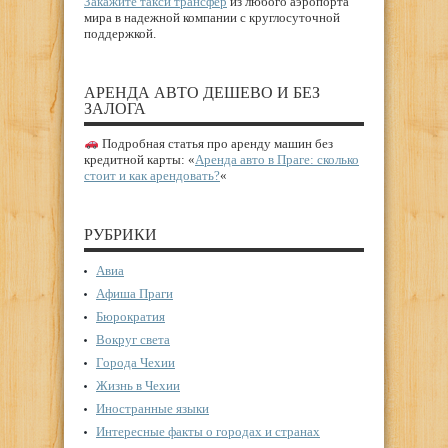
Закажите такси трансфер
из любого аэропорта
мира в надежной компании с круглосуточной
поддержкой.
АРЕНДА АВТО ДЕШЕВО И БЕЗ
ЗАЛОГА
Подробная статья про аренду машин без
кредитной карты: «
Аренда авто в Праге: сколько
стоит и как арендовать?
«
РУБРИКИ
Авиа
Афиша Праги
Бюрократия
Вокруг света
Города Чехии
Жизнь в Чехии
Иностранные языки
Интересные факты о городах и странах