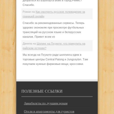
добраться из аэропорта Бове в город Реймс?
Спасибо.
Роман
на
Как смотреть русское телевидение за
границей онлайн
Спасибо за рекомендованные сервисы. Теперь
здорово экономлю при просмотре футбольных
трансляций на русском языке и белорусских
каналов. Привет всем из
Данила
на
Шопинг на Пхукете: что прикупить на
райском острове?
Мы всегда на Пхукете ради шоппинга едем в
торговые центры Central Patong и Jungceylon. Там
покупаем нужные фирмовые вещи, кроссовки.
ПОЛЕЗНЫЕ ССЫЛКИ
Авиабилеты по лучшим ценам
Отели и апартаменты для туристов