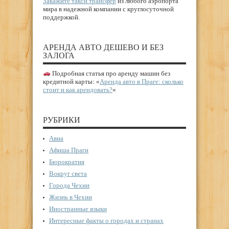
Закажите такси трансфер
из любого аэропорта
мира в надежной компании с круглосуточной
поддержкой.
АРЕНДА АВТО ДЕШЕВО И БЕЗ
ЗАЛОГА
Подробная статья про аренду машин без
кредитной карты: «
Аренда авто в Праге: сколько
стоит и как арендовать?
«
РУБРИКИ
Авиа
Афиша Праги
Бюрократия
Вокруг света
Города Чехии
Жизнь в Чехии
Иностранные языки
Интересные факты о городах и странах