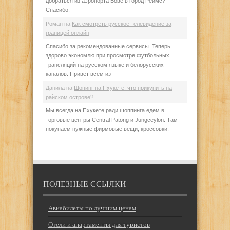
добраться из аэропорта Бове в город Реймс?
Спасибо.
Роман
на
Как смотреть русское телевидение за
границей онлайн
Спасибо за рекомендованные сервисы. Теперь
здорово экономлю при просмотре футбольных
трансляций на русском языке и белорусских
каналов. Привет всем из
Данила
на
Шопинг на Пхукете: что прикупить на
райском острове?
Мы всегда на Пхукете ради шоппинга едем в
торговые центры Central Patong и Jungceylon. Там
покупаем нужные фирмовые вещи, кроссовки.
ПОЛЕЗНЫЕ ССЫЛКИ
Авиабилеты по лучшим ценам
Отели и апартаменты для туристов