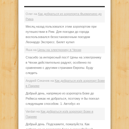
Олег
на
Как добраться из аэропорта Фьюмичино до
Рима
Месяц назад пользовался этим аэропортом при
путешествии в Рим. Для поездки до города
воспользовался безостановочным поездом
Леонардо Экспресс. Билет купил
Яша
на
Цены на электронику в Чехии
Спасибо за интересный пост! Цены на электронику
в Чехии действительно радуют, особенно по
сравнению с другими странами Европы. Буду
следить
Андрей Секачев
на
Как добраться из/в аэропорт Бове
в Париже
Добрый день, напрямую из аэропорта Бове до
Реймса никак не добраться, поэтому я бы поехал
следующим способом. 1. Автобус из
Vardan
на
Как добраться из/в аэропорт Бове в
Париже
Добрый день. Подскажите, пожалуйста. Как