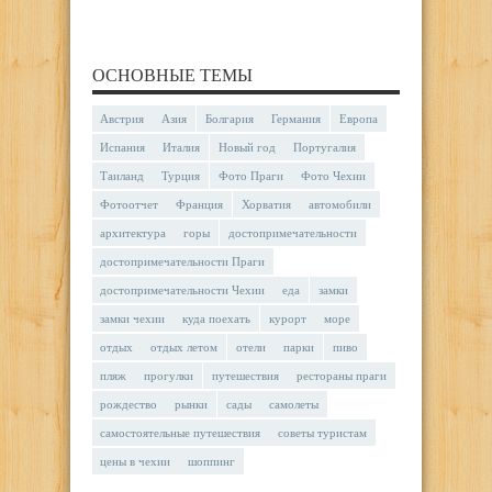
ОСНОВНЫЕ ТЕМЫ
Австрия
Азия
Болгария
Германия
Европа
Испания
Италия
Новый год
Португалия
Таиланд
Турция
Фото Праги
Фото Чехии
Фотоотчет
Франция
Хорватия
автомобили
архитектура
горы
достопримечательности
достопримечательности Праги
достопримечательности Чехии
еда
замки
замки чехии
куда поехать
курорт
море
отдых
отдых летом
отели
парки
пиво
пляж
прогулки
путешествия
рестораны праги
рождество
рынки
сады
самолеты
самостоятельные путешествия
советы туристам
цены в чехии
шоппинг