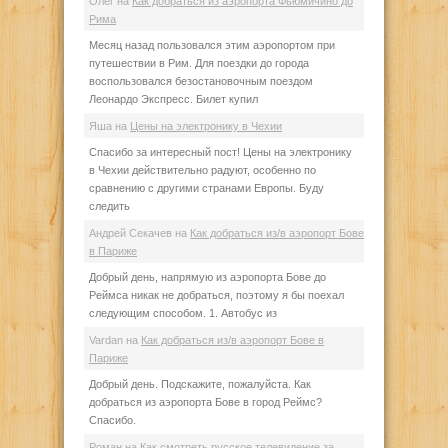
Олег
на
Как добраться из аэропорта Фьюмичино до
Рима
Месяц назад пользовался этим аэропортом при
путешествии в Рим. Для поездки до города
воспользовался безостановочным поездом
Леонардо Экспресс. Билет купил
Яша
на
Цены на электронику в Чехии
Спасибо за интересный пост! Цены на электронику
в Чехии действительно радуют, особенно по
сравнению с другими странами Европы. Буду
следить
Андрей Секачев
на
Как добраться из/в аэропорт Бове
в Париже
Добрый день, напрямую из аэропорта Бове до
Реймса никак не добраться, поэтому я бы поехал
следующим способом. 1. Автобус из
Vardan
на
Как добраться из/в аэропорт Бове в
Париже
Добрый день. Подскажите, пожалуйста. Как
добраться из аэропорта Бове в город Реймс?
Спасибо.
Роман
на
Как смотреть русское телевидение за