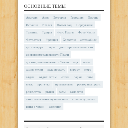
ОСНОВНЫЕ ТЕМЫ
Австрия
Азия
Болгария
Германия
Европа
Испания
Италия
Новый год
Португалия
Таиланд
Турция
Фото Праги
Фото Чехии
Фотоотчет
Франция
Хорватия
автомобили
архитектура
горы
достопримечательности
достопримечательности Праги
достопримечательности Чехии
еда
замки
замки чехии
куда поехать
курорт
море
отдых
отдых летом
отели
парки
пиво
пляж
прогулки
путешествия
рестораны праги
рождество
рынки
сады
самолеты
самостоятельные путешествия
советы туристам
цены в чехии
шоппинг