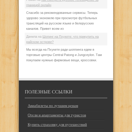
границей онлайн
Спасибо за рекомендованные сервисы. Теперь
здорово экономлю при просмотре футбольных
трансляций на русском языке и белорусских
каналов. Привет всем из
Данила
на
Шопинг на Пхукете: что прикупить на
райском острове?
Мы всегда на Пхукете ради шоппинга едем в
торговые центры Central Patong и Jungceylon. Там
покупаем нужные фирмовые вещи, кроссовки.
ПОЛЕЗНЫЕ ССЫЛКИ
Авиабилеты по лучшим ценам
Отели и апартаменты для туристов
Купить страховку для путешествий